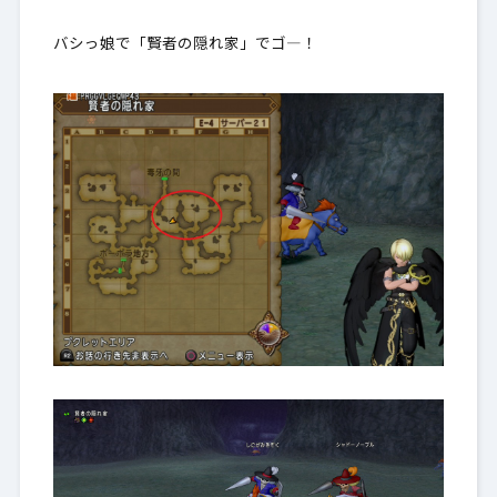
バシっ娘で「賢者の隠れ家」でゴ―！