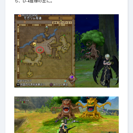
ち、D-4座標の丘に。