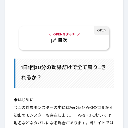
OPENをタッチ
目次
1.
1日1回30分の効果だけで全て周り…きれる
か？
1日1回30分の効果だけで全て周り…き
2.
出発前
れるか？
2-1.
Ver1：くさった死体⇒マッドスミス
2-2.
Ver1：しにがみきぞく⇒シャドーノーブ
ル
◆はじめに
今回の対象モンスターの中にはVer2及びVer3の世界から
2-3.
Ver1：じんめんじゅ⇒ちょうろうじゅ
初出のモンスターも存在します。 Ver2・3においては
2-4.
Ver1：デビルアーマー⇒エンゼルアーマ
地名などネタバレになる場合があります。当サイトでは
ー