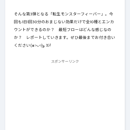
そんな第3弾となる「転生モンスターフィーバー」。今
回も
1日1回30分のおまじない効果だけで全10種とエンカ
ウントができるのか
？ 最短フローはどんな感じなの
か？ レポートしていきます。ぜひ最後までお付き合い
ください(๑˃̵ᴗ˂̵)و ﾖｼ!
スポンサーリンク