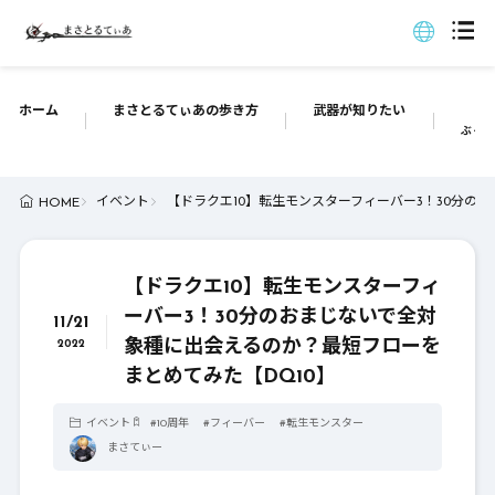
ホーム
まさとるてぃあの歩き方
武器が知りたい
ぶっち
イベント
【ドラクエ10】転生モンスターフィーバー3！30分の
HOME
【ドラクエ10】転生モンスターフィ
ーバー3！30分のおまじないで全対
11/21
象種に出会えるのか？最短フローを
2022
まとめてみた【DQ10】
イベント
#
10周年
#
フィーバー
#
転生モンスター
まさてぃー