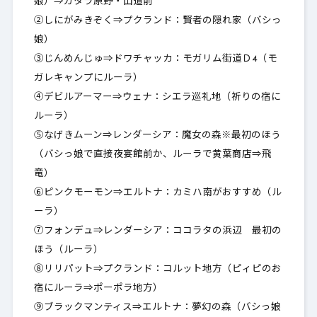
娘）⇒ガタラ原野・山道前
②しにがみきぞく⇒プクランド：賢者の隠れ家（バシっ
娘）
③じんめんじゅ⇒ドワチャッカ：モガリム街道Ｄ4（モ
ガレキャンプにルーラ）
④デビルアーマー⇒ウェナ：シエラ巡礼地（祈りの宿に
ルーラ）
⑤なげきムーン⇒レンダーシア：魔女の森※最初のほう
（バシっ娘で直接夜宴館前か、ルーラで黄葉商店⇒飛
竜）
⑥ピンクモーモン⇒エルトナ：カミハ南がおすすめ（ル
ーラ）
⑦フォンデュ⇒レンダーシア：ココラタの浜辺 最初の
ほう（ルーラ）
⑧リリパット⇒プクランド：コルット地方（ピィピのお
宿にルーラ⇒ポーポラ地方）
⑨ブラックマンティス⇒エルトナ：夢幻の森（バシっ娘