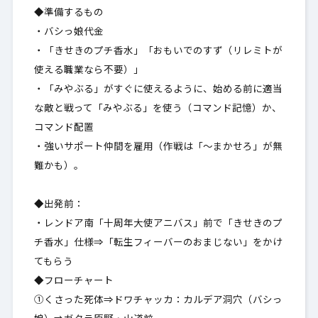
◆準備するもの
・バシっ娘代金
・「きせきのプチ香水」「おもいでのすず（リレミトが
使える職業なら不要）」
・「みやぶる」がすぐに使えるように、始める前に適当
な敵と戦って「みやぶる」を使う（コマンド記憶）か、
コマンド配置
・強いサポート仲間を雇用（作戦は「～まかせろ」が無
難かも）。
◆出発前：
・レンドア南「十周年大使アニバス」前で「きせきのプ
チ香水」仕様⇒「転生フィーバーのおまじない」をかけ
てもらう
◆フローチャート
①くさった死体⇒ドワチャッカ：カルデア洞穴（バシっ