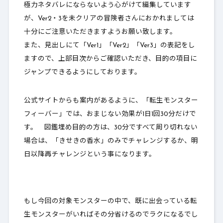
極力ネタバレにならないよう心がけて編集しています
2-5.
Ver2：なげきムーン⇒ゴールデンディス
が、Ver2・3を未クリアの冒険者さんにおかれましては
コ
十分にご注意いただきますようお願い致します。
また、見出しにて「Ver1」「Ver2」「Ver3」の表記をし
2-6.
Ver1：ピンクモーモン⇒クイーンモーモ
ますので、上部目次からご確認いただき、目的の項目に
ン
ジャンプできるようにしております。
2-7.
Ver2：フォンデュ⇒モッツァレーラ
2-8.
Ver1：リリパット⇒レッドアーチャー
公式サイトからも案内があるように、「転生モンスター
フィーバー」では、
おまじない効果が1日1回30分だけ
で
2-9.
Ver1：ブラックマンティス⇒ゼブラマン
す。 図鑑埋め目的の方は、30分ですべて周り切れない
ティス
場合は、「きせきの香水」のみでチャレンジするか、明
2-10.
Vere3：ガメゴンロード⇒ガメゴンレジ
日以降再チャレンジという事になります。
ェンド
3.
最後に
もし今回の対象モンスターの中で、既に出会っている転
生モンスターがいればその分省けるのでラクになるでし