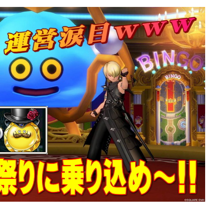
ぶっちゃけ武器評価
ぶっちゃけ防具装備評
2026年7月4日
10】レーザーエッ
【ドラクエ10】メタリオン
けどうよ！？クリ
ールドぶっちゃけどうよ！
トと比較評価！な
神樹の大盾と性能比較評価