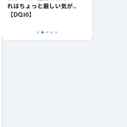
れはちょっと厳しい気が…
価！強いけど
【DQ10】
【DQ10】【