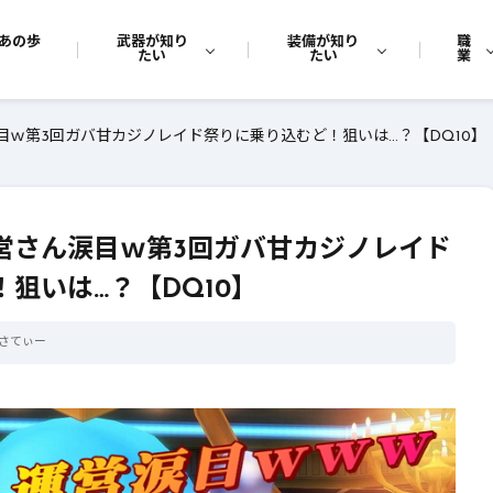
あの歩
武器が知り
装備が知り
職
たい
たい
業
目ｗ第3回ガバ甘カジノレイド祭りに乗り込むど！狙いは…？【DQ10】
運営さん涙目ｗ第3回ガバ甘カジノレイド
狙いは…？【DQ10】
さてぃー