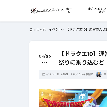
ホー
まさとるてぃ
ム
き方
イベント
【ドラクエ10】運営さん涙
HOME
【ドラクエ10】
04/26
祭りに乗り込むど！
2021
ま
イベント
#
2021
#
カジノレイド祭り