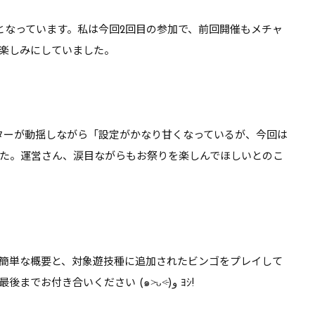
ボルスライサー成
これはやれるぞ【DQ10】
となっています。私は今回2回目の参加で、前回開催もメチャ
DQ10】【ブーメラ
楽しみにしていました。
クターが動揺しながら「設定がかなり甘くなっているが、今回は
た。運営さん、涙目ながらもお祭りを楽しんでほしいとのこ
簡単な概要と、対象遊技種に追加されたビンゴをプレイして
きましたのでレポートしていきます。ぜひ最後までお付き合いください (๑˃̵ᴗ˂̵)و ﾖｼ!