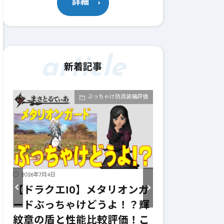
詳細
article
新着記事
価
ぶっちゃけ防具装備評価
2026年7月4日
2026年7月4日
シ
【ドラクエ10】メタリオンガ
【ドラクエ1
？
ードぶっちゃけどうよ！？輝
イズぶっちゃ
！
紋章の盾と性能比較評価！こ
イヴンサイズ