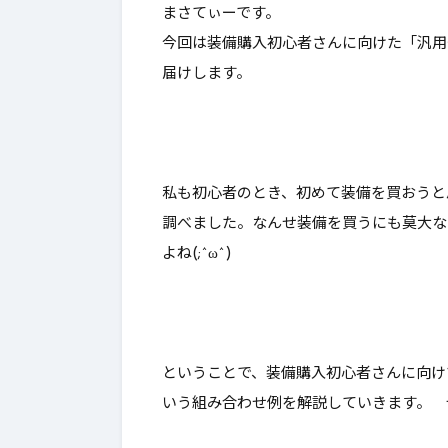
まさてぃーです。
…
価！強いけどどうなのこれｗ
価！これ職
今回は装備購入初心者さんに向けた「
汎用
【DQ10】【鎌】
【DQ10】
届けします。
私も初心者のとき、初めて装備を買おうと
調べました。なんせ装備を買うにも莫大な
よね(;^ω^)
ということで、装備購入初心者さんに向け