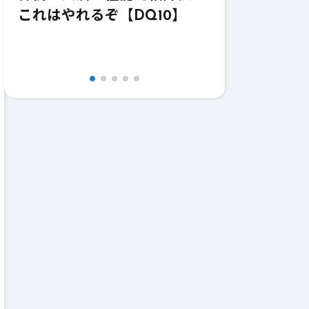
成
これはやれるぞ【DQ10】
ラ