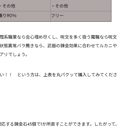
・その他
・その他
踊り90％
フリー
理系職業なら会心埋め尽くし、呪文を多く扱う魔職なら呪文
状態異常バラ撒きなら、武器の錬金効果に合わせてルカニや
アリでしょう。
い！！ という方は、上表を丸パクッて購入してみてくださ
応する錬金石45個で1か所直すことができます。したがって、