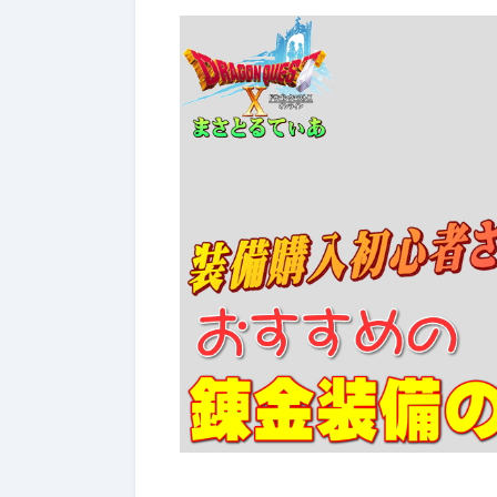
備評価
ぶっちゃけ武器評価
2026年7月4日
2026年7月4日
ンガ
【ドラクエ10】メタリオンサ
【ドラクエ
？輝
イズぶっちゃけどうよ！？レ
ーターぶっ
！こ
イヴンサイズと性能比較評
ニンフの妖