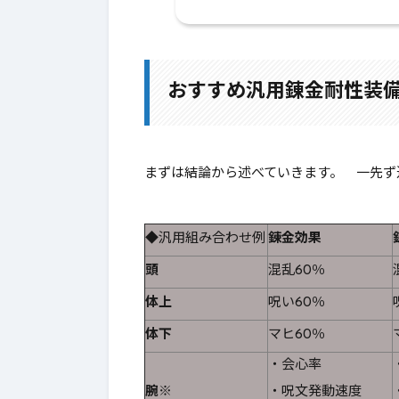
1.
おすすめ汎用錬金耐性装備
1-1.
錬金強化について
おすすめ汎用錬金耐性装
2.
錬金装備の買い方選び方
2-1.
頭
まずは結論から述べていきます。 一先ず
2-2.
体上
2-3.
体下
◆汎用組み合わせ例
錬金効果
2-4.
腕
頭
混乱60％
2-5.
足
体上
呪い60％
体下
マヒ60％
3.
最後に
・会心率
腕※
・呪文発動速度