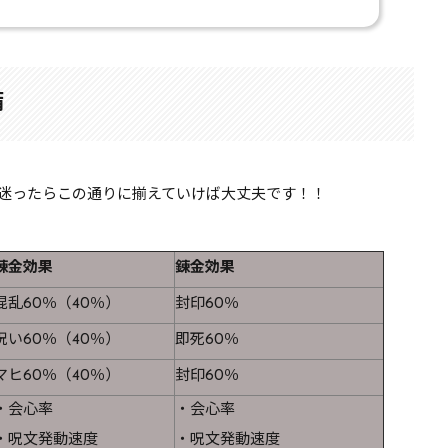
備
迷ったらこの通りに揃えていけば大丈夫です！！
錬金効果
錬金効果
混乱60％（40％）
封印60％
呪い60％（40％）
即死60％
マヒ60％（40％）
封印60％
・会心率
・会心率
・呪文発動速度
・呪文発動速度