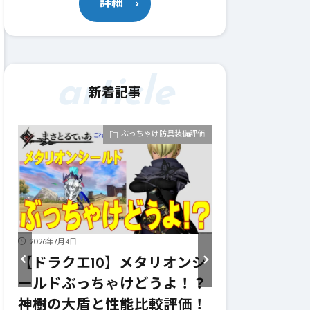
詳細
article
新着記事
価
ぶっちゃけ防具装備評価
2026年7月4日
ッ
【ドラクエ10】メタリオンシ
リ
ールドぶっちゃけどうよ！？
な
神樹の大盾と性能比較評価！