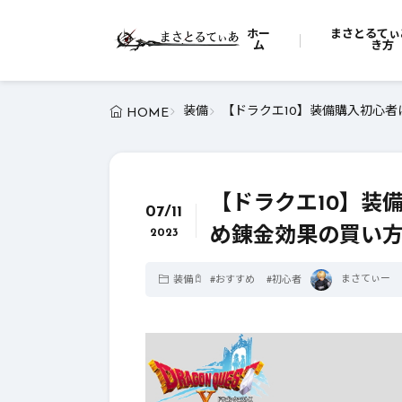
ホー
まさとるてぃ
ム
き方
装備
【ドラクエ10】装備購入初心者
HOME
【ドラクエ10】装
07/11
め錬金効果の買い方
2023
まさてぃー
装備
#
おすすめ
#
初心者