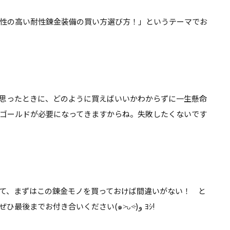
業選ぶけれど…
んとあのレボルスライサー
性の高い耐性錬金装備の買い方選び方！
」というテーマでお
功率が…【DQ10】【ブーメ
ン】
思ったときに、どのように買えばいいかわからずに一生懸命
ゴールドが必要になってきますからね。失敗したくないです
て、
まずはこの錬金モノを買っておけば間違いがない
！ と
いう組み合わせ例を解説していきます。 ぜひ最後までお付き合いください(๑˃̵ᴗ˂̵)و ﾖｼ!