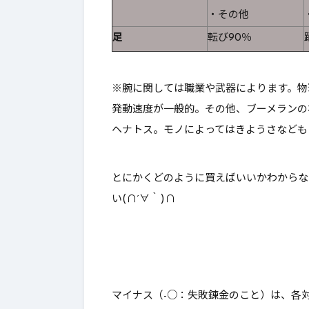
・その他
足
転び90％
※腕に関しては職業や武器によります。
物
発動速度が一般的
。その他、ブーメランの
ヘナトス。モノによってはきようさなども
とにかくどのように買えばいいかわからな
い(∩´∀｀)∩
マイナス（-○：失敗錬金のこと）は、各対