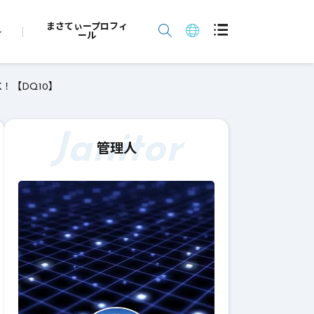
まさてぃープロフィ
ール
！【DQ10】
Janitor
管理人