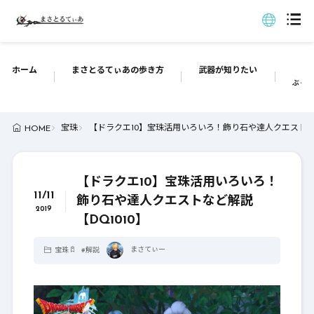
ホーム
まさとるてぃあの歩き方
武器が知りたい
ぶっち
宝珠
【ドラクエ10】宝珠活用いろいろ！飾り石や達人クエストなど
HOME
【ドラクエ10】宝珠活用いろいろ！
11/11
飾り石や達人クエストなど解説
2019
【DQ1010】
まさてぃー
宝珠
#
解説