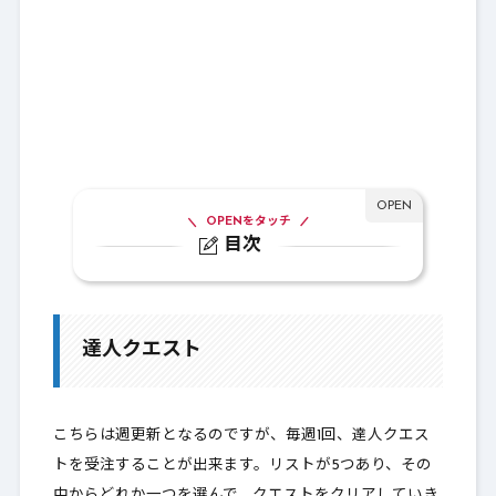
OPENをタッチ
目次
1.
達人クエスト
1-1.
達人クエスト報酬
達人クエスト
2.
宝珠を作る
3.
飾り石
こちらは週更新となるのですが、毎週1回、
達人クエス
ト
を受注することが出来ます。リストが5つあり、その
4.
最後に
中からどれか一つを選んで、クエストをクリアしていき