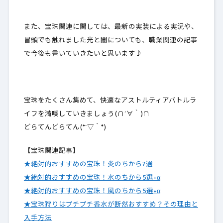
また、宝珠関連に関しては、最新の実装による実況や、
冒頭でも触れました光と闇についても、職業関連の記事
で今後も書いていきたいと思います♪
宝珠をたくさん集めて、快適なアストルティアバトルラ
イフを満喫していきましょう(∩´∀｀)∩
どらてんどらてん(*´▽｀*)
【宝珠関連記事】
★絶対的おすすめの宝珠！炎のちから7選
★絶対的おすすめの宝珠！水のちから5選+α
★絶対的おすすめの宝珠！風のちから5選+α
★宝珠狩りはプチプチ香水が断然おすすめ？その理由と
入手方法