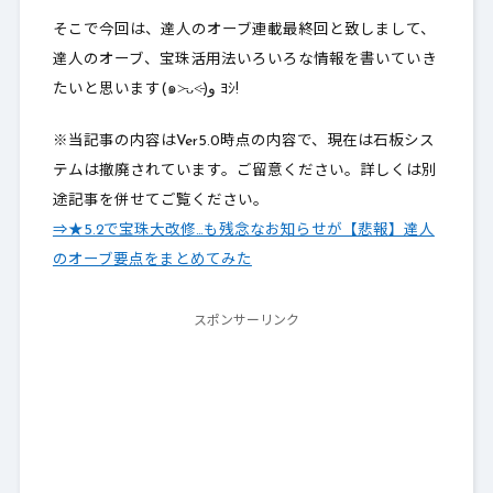
そこで今回は、達人のオーブ連載最終回と致しまして、
達人のオーブ、宝珠活用法いろいろな情報を書いていき
たいと思います(๑˃̵ᴗ˂̵)و ﾖｼ!
※当記事の内容はVer5.0時点の内容で、現在は石板シス
テムは撤廃されています。ご留意ください。詳しくは別
途記事を併せてご覧ください。
⇒★5.2で宝珠大改修…も残念なお知らせが【悲報】達人
のオーブ要点をまとめてみた
スポンサーリンク