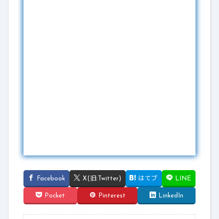
Facebook
X(旧:Twitter)
はてブ
LINE
Pocket
Pinterest
LinkedIn