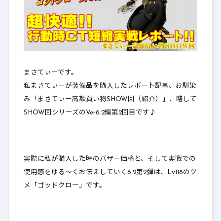
まさてぃーです。
私まさてぃーが装備品を購入したレポート記事、お馴染
み「
まさてぃー高額買い物SHOW回（紹介）
」、略して
SHOW回シリーズのVer6.2編第2回目です♪
実際に私が購入した時のバザー価格と、そして実戦での
使用感をゆる～くお伝えしていく6.2第2弾は、Lv118のツ
メ「ゴッドクロー」です。