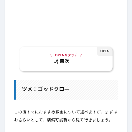
OPENをタッチ
目次
1.
ツメ：ゴッドクロー
1-1.
おすすめ錬金は攻撃力埋め尽くし！
ツメ：ゴッドクロー
1-2.
バザー検索基準
1-3.
バザー相場
この後すぐにおすすめ錬金について述べますが、まずは
1-4.
行動時CT（チャージタイム）短縮感度レ
おさらいとして、装備可能職から見て行きましょう。
ポート！