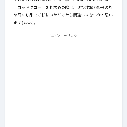
チしたものは攻撃力。という事で、汎用的に使われる
「ゴッドクロー」をお求めの際は、
ぜひ攻撃力錬金の埋
め尽くし品でご検討いただけたら間違いはない
かと思い
ます(๑˃̵ᴗ˂̵)و
スポンサーリンク