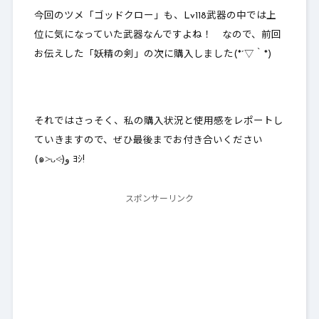
今回のツメ「ゴッドクロー」も、Lv118武器の中では上
位に気になっていた武器なんですよね！ なので、前回
お伝えした「妖精の剣」の次に購入しました(*´▽｀*)
それではさっそく、私の購入状況と使用感をレポートし
ていきますので、ぜひ最後までお付き合いください
(๑˃̵ᴗ˂̵)و ﾖｼ!
スポンサーリンク