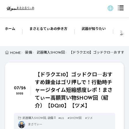
ホーム
まさとるてぃあの歩き方
武器が知りたい
ぶっち
装備
武器購入SHOW回
【ドラクエ10】ゴッドクロ―おすすめ
HOME
【ドラクエ10】ゴッドクロ―おす
すめ錬金はゴリ押しで！行動時チ
07/26
ャージタイム短縮感度レポ！まさ
2022
てぃー高額買い物SHOW回（紹
介）【DQ10】【ツメ】
武器購入SHOW回
,
装備
#
6.2
#
SHOW回
#
ツメ
まさてぃー