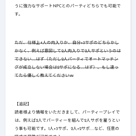
うに強力なサポートNPCとのパーティどちらでも可能で
す。
ただ、仕様上
4人の肉入りか、自分+3サポのどちらかし
かなく
、例えば意図して2人肉入りで2人サポというのは
できない……はず（
ただし2人パーティでオートマッチン
グが成立しない場合は2サポになる
……はず）。もし違っ
てたら優しく教えてくださいｗ
【追記】
読者様より情報をいただきまして、パーティープレイで
は、例えば2人でパーティーを組んで2人サポを雇うとい
う事も可能です。1人+3サポ、2人+2サポ……など、任意の