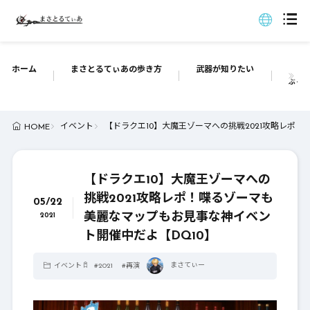
ホーム
まさとるてぃあの歩き方
武器が知りたい
ぶっち
イベント
【ドラクエ10】大魔王ゾーマへの挑戦2021攻略レポ
HOME
【ドラクエ10】大魔王ゾーマへの
挑戦2021攻略レポ！喋るゾーマも
05/22
美麗なマップもお見事な神イベン
2021
ト開催中だよ【DQ10】
まさてぃー
イベント
#
2021
#
再演