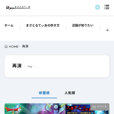
ホーム
まさとるてぃあの歩き方
武器が知りたい
ぶっち
再演
HOME
再演
tag
新着順
人気順
イベント