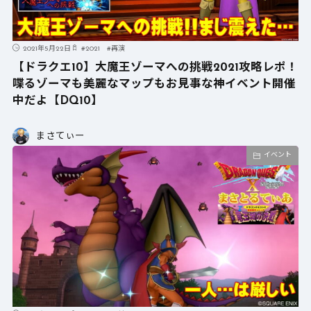
2021年5月22日
#
2021
#
再演
【ドラクエ10】大魔王ゾーマへの挑戦2021攻略レポ！
喋るゾーマも美麗なマップもお見事な神イベント開催
中だよ【DQ10】
まさてぃー
イベント