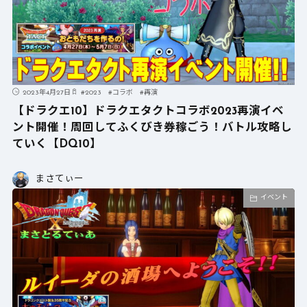
2023年4月27日
#
2023
#
コラボ
#
再演
【ドラクエ10】ドラクエタクトコラボ2023再演イベ
ント開催！周回してふくびき券稼ごう！バトル攻略し
ていく【DQ10】
まさてぃー
イベント