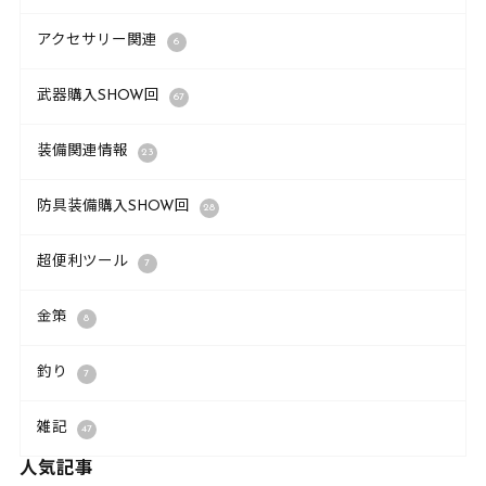
アクセサリー関連
6
武器購入SHOW回
67
装備関連情報
23
防具装備購入SHOW回
28
超便利ツール
7
金策
8
釣り
7
雑記
47
人気記事