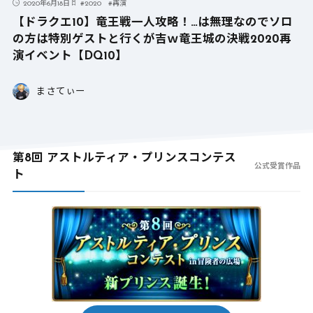
2020年6月18日
#
2020
#
再演
【ドラクエ10】竜王戦一人攻略！…は無理なのでソロ
の方は特別ゲストと行くが吉ｗ竜王城の決戦2020再
演イベント【DQ10】
まさてぃー
第8回 アストルティア・プリンスコンテス
公式受賞作品
ト