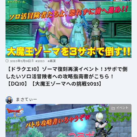
2023年5月19日
#
2023
#
再演
【ドラクエ10】ゾーマ復刻再演イベント！3サポで倒
したいソロ活冒険者への攻略指南書がこちら！
【DQ10】【大魔王ゾーマへの挑戦2023】
まさてぃー
イベント