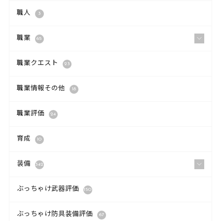
職人
3
職業
65
職業クエスト
23
職業情報その他
18
職業評価
24
育成
10
装備
342
ぶっちゃけ武器評価
150
ぶっちゃけ防具装備評価
67