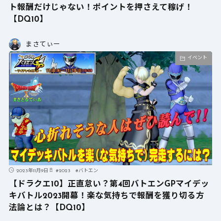
ト報酬だけじゃない！ポイントを押さえて稼げ！
【DQ10】
まさてぃー
イベント
2023年11月9日
#
2023
#
バトエン
【ドラクエ10】正直怠い？第4回バトエンGPマイデッ
キバトル2023開幕！楽な気持ちで報酬を獲り切る方
法論とは？【DQ10】