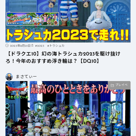
2023年8月21日
#
2023
#
トラシュカ
【ドラクエ10】幻の海トラシュカ2023を駆け抜け
ろ！今年のおすすめ浮き輪は？【DQ10】
まさてぃー
プレイベ