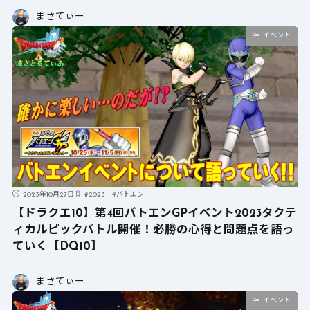
まさてぃー
イベント
2023年10月27日
#
2023
#
バトエン
【ドラクエ10】第4回バトエンGPイベント2023タクテ
ィカルピックバトル開催！必勝の心得と問題点を語っ
ていく【DQ10】
まさてぃー
イベント