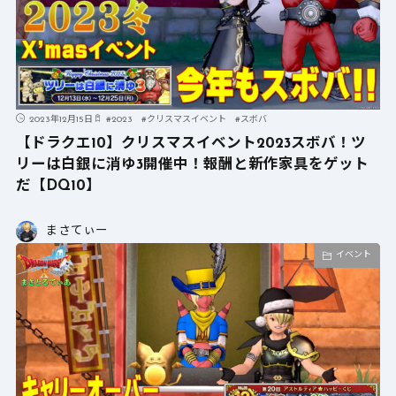
2023年12月15日
#
2023
#
クリスマスイベント
#
スボバ
【ドラクエ10】クリスマスイベント2023スボバ！ツ
リーは白銀に消ゆ3開催中！報酬と新作家具をゲット
だ【DQ10】
まさてぃー
イベント