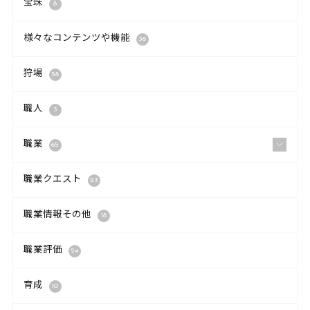
宝珠
8
様々なコンテンツや機能
36
狩場
58
職人
3
職業
65
職業クエスト
23
職業情報その他
18
職業評価
24
育成
10