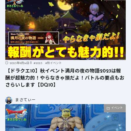
2023年9月14日
#
2023
#
秋イベント
【ドラクエ10】秋イベント満月の夜の物語2023は報
酬が超魅力的！やらなきゃ損だよ！バトルの要点もお
さらいします【DQ10】
まさてぃー
イベント