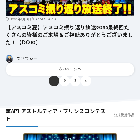
2023年8月19日
#
2023
#
アスコミ
【アスコミ夏】アスコミ振り返り放送2023最終回た
くさんの皆様のご来場＆ご視聴ありがとうございまし
た！【DQ10】
まさてぃー
次のページへ
1
2
3
>
第8回 アストルティア・プリンスコンテス
公式受賞作品
ト