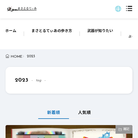
ホーム
まさとるてぃあの歩き方
武器が知りたい
ぶっち
2023
HOME
2023
tag
新着順
人気順
雑記