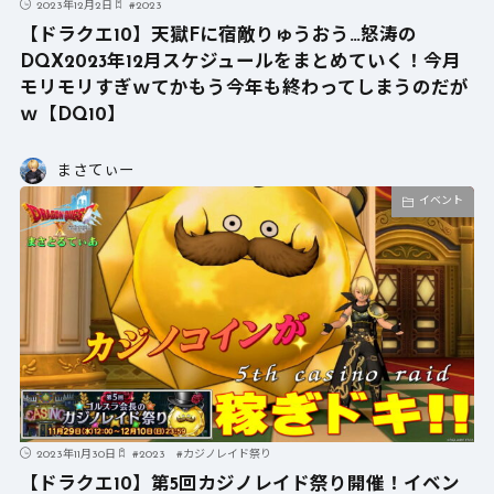
2023年12月2日
#
2023
【ドラクエ10】天獄Fに宿敵りゅうおう…怒涛の
DQX2023年12月スケジュールをまとめていく！今月
モリモリすぎｗてかもう今年も終わってしまうのだが
ｗ【DQ10】
まさてぃー
イベント
2023年11月30日
#
2023
#
カジノレイド祭り
【ドラクエ10】第5回カジノレイド祭り開催！イベン