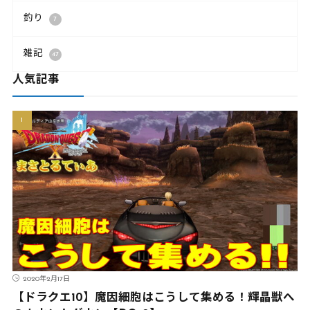
釣り
7
雑記
47
人気記事
2020年2月17日
【ドラクエ10】魔因細胞はこうして集める！輝晶獣へ