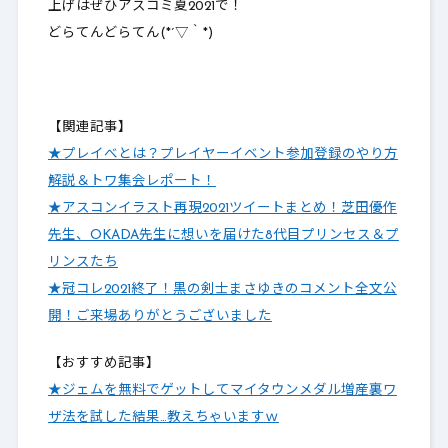
上げはぜひアスコミ夏2021で！
どらてんどらてん(*´▽｀*)
【関連記事】
★プレイべとは？プレイヤーイベント参加登録のやり方
解説＆トワ集会レポート！
★アスコンイラスト再現2021ツイートまとめ！芝田優作
先生、OKADA先生に想いを届けた8代目プリンセス＆プ
リンスたち
★冠コレ2021終了！黒の剣士まさゆきのコメント全文公
開！ご来場ありがとうございました
【おすすめ記事】
★ジェムを無料でゲットしてマイタウンメダル増産裏ワ
ザ法を試した結果…教えちゃいますｗ