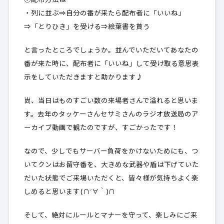
⑦配布方法は
・列に並ぶ⇒自分の番が来たら配布者に「いいね」
⇒「とりひき」を受ける⇒絵葉書を貰う
と言ったところでしょうか。並んでいただいてあなたの
番が来た時に、配布者に「いいね」して受け取る意思表
示をしていただきますと助かります♪
尚、当日はものすごい数の来場者さんで溢れると思いま
す。去年のタッケーさんセサミさんのラジオ放送局のア
ーカイブ動画で観たのですが、すごかったです！
なので、少しでもサーバー負荷をかけないためにも、つ
いてクンはお留守番を、大きめな武器や盾は下げていた
だいた状態でご来場いただくと、皆々様が気持ちよく楽
しめると思います(∩´∀｀)∩
そして、
絶対にルールとマナーを守って
、楽しみにご来