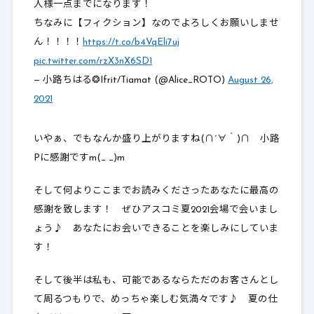
人様一点までになります！
ちなみに【フィクション】なのでよろしくお願いしませ
ん！！！！
https://t.co/b4VqEli7uj
pic.twitter.com/rzX3nX6SD1
— 小路ちはる❂Ifrit/Tiamat (@Alice_ROTO)
August 26,
2021
いやぁ、でもなんか盛り上がりますね(∩´∀｀)∩ 小路
Pに感謝ですm(_ _)m
そして何より
ここまでお読みくださったあなたに最高の
感謝を致します
！ ぜひアスコミ夏2021会場で会いまし
ょう♪ あなたにお会いできることを楽しみにしていま
す！
そして後半は私も、可能であるならただのお客さんとし
て周るつもりで、めっちゃ楽しむ気満々です♪ 夏の仕