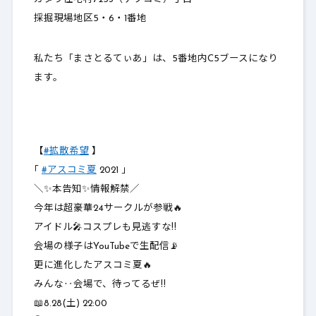
採掘現場地区5・6・1番地
私たち「まさとるてぃあ」は、5番地内C5ブースになり
ます。
【
#拡散希望
】
｢
#アスコミ夏
2021 」
＼✨本告知✨情報解禁／
今年は超豪華24サークルが参戦🔥
アイドル🎤コスプレも見逃すな‼️
会場の様子はYouTubeで生配信📡
更に進化したアスコミ夏🔥
みんな‥会場で、待ってるぜ‼️
📖8.28(土) 22:00