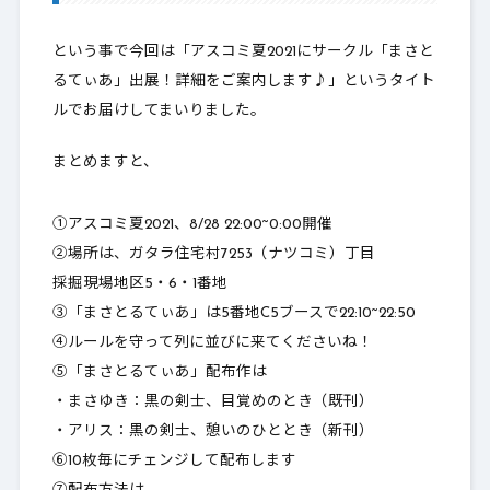
という事で今回は「アスコミ夏2021にサークル「まさと
るてぃあ」出展！詳細をご案内します♪」というタイト
ルでお届けしてまいりました。
まとめますと、
①アスコミ夏2021、8/28 22:00~0:00開催
②場所は、ガタラ住宅村7253（ナツコミ）丁目
採掘現場地区5・6・1番地
③「まさとるてぃあ」は5番地C5ブースで22:10~22:50
④
ルールを守って
列に並びに来てくださいね！
⑤「まさとるてぃあ」配布作は
・まさゆき：黒の剣士、目覚めのとき（既刊）
・アリス：黒の剣士、憩いのひととき（新刊）
⑥10枚毎にチェンジして配布します