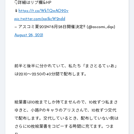
👇詳細はリプ欄&HP
📱
https://t.co/WkTQwAO90v
pic.twitter.com/pp1kcW2ndd
— アスコミ夏2021🍉8月28日開催決定!! (@ascomi_dqx)
August 26, 2021
前半と後半に分かれていて、私たち「まさとるてぃあ」
は22:10～22:50の40分間で配布します。
絵葉書は10枚までしか持てませんので、10枚ずつ私まさ
ゆきと、小路Pのキャラのアリスさんで、10枚ずつ交代
で配布します。交代しているとき、配布していない側は
さらに10枚絵葉書をコピーする時間に充てます。つま