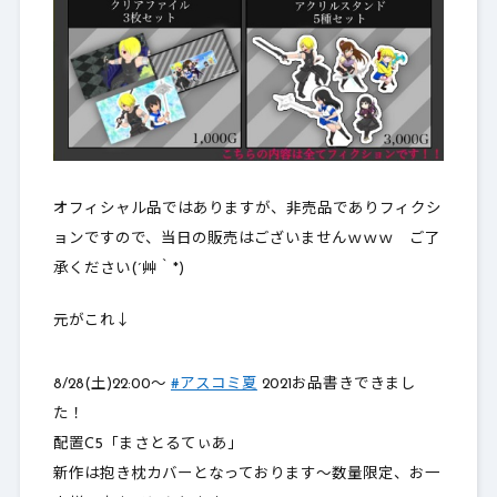
オフィシャル品ではありますが、非売品でありフィクシ
ョンですので、当日の販売はございませんｗｗｗ ご了
承ください(´艸｀*)
元がこれ↓
8/28(土)22:00〜
#アスコミ夏
2021お品書きできまし
た！
配置C5「まさとるてぃあ」
新作は抱き枕カバーとなっております〜数量限定、お一