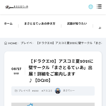
ホーム
まさとるてぃあの歩き方
武器が知りたい
ぶっち
プレイベ
【ドラクエ10】アスコミ夏2021に壁サークル「まさと
HOME
【ドラクエ10】アスコミ夏2021に
壁サークル「まさとるてぃあ」出
08/27
展！詳細をご案内します
2021
♪【DQ10】
まさてぃー
プレイベ
#
2021
#
アスコミ