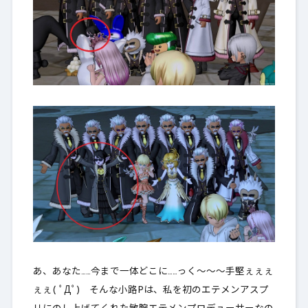
あ、あなた……今まで一体どこに……っく～～～手堅ぇぇぇ
ぇぇ( ﾟДﾟ) そんな小路Pは、私を初のエテメンアスプ