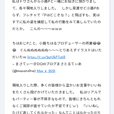
私はトワさんから小路Pと一緒にお招きに預かりまし
て、各々現地入りしました。 しかし見渡せど小路Pお
らず、フレチャで「Pはどこぞな？」と飛ばすも、実は
すでに私の姿を捕捉して私の行動をみて楽しんでいたの
だとか。 こんの～～～ｗｗｗ
ちはおじPこと、小路ちはるプロデューサーの所業😂😂
😂 ぐんぬぬぬぬぬぬ～～～とりあえずイラストはいた
だいたｗ
https://t.co/2atUkPTs6R
— まさてぃー＠DQ10ブログまさとるてぃあ
(@masatoltia)
May 4, 2021
現地入りした際、多くの皆様から温かいお言葉やいいね
をたくさん投げかけていただきました。 私はリアルで
もパーティー事が不得手なもので、皆様にきちんともれ
なくご挨拶が返せていたか不安です(;^ω^) 「いいねし
たけど返してくれなかった」なんてことはなかっただろ