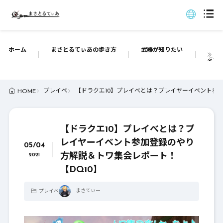
ホーム
まさとるてぃあの歩き方
武器が知りたい
ぶっち
プレイベ
【ドラクエ10】プレイべとは？プレイヤーイベント参加
HOME
【ドラクエ10】プレイべとは？プ
レイヤーイベント参加登録のやり
05/04
方解説＆トワ集会レポート！
2021
【DQ10】
まさてぃー
プレイベ