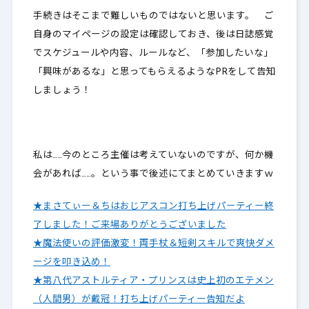
手続きはそこまで難しいものではないと思います。 ご
自身のマイページの設定は確認しておき、後は日誌感覚
でスケジュールや内容、ルールなど、「参加したいな」
「興味があるな」と思ってもらえるようなPRをして告知
しましょう！
私は……今のところ主催は考えていないのですが、何か機
会があれば……。という事で後述にてまとめていきますｗ
★まさてぃー＆ちはおじアスコン打ち上げパーティー終
了しました！ご来場ありがとうございました
★魔法使いの評価激変！両手杖＆短剣スキルで爽快ダメ
ージを叩き込め！
★第八代アストルティア・プリンスは史上初のエテメン
（人間男）が戴冠！打ち上げパーティー告知だよ