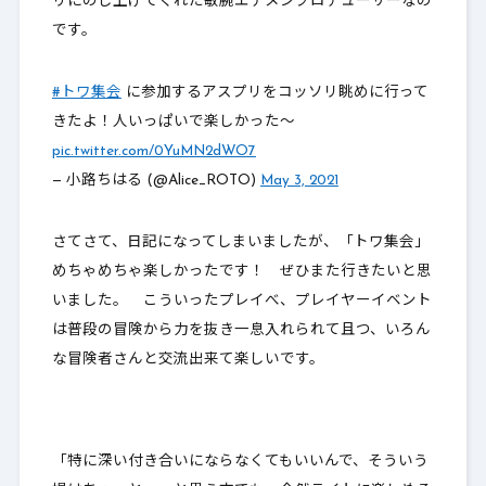
リにのし上げてくれた敏腕エテメンプロデューサーなの
です。
#トワ集会
に参加するアスプリをコッソリ眺めに行って
きたよ！人いっぱいで楽しかった〜
pic.twitter.com/0YuMN2dWO7
— 小路ちはる (@Alice_ROTO)
May 3, 2021
さてさて、日記になってしまいましたが、「トワ集会」
めちゃめちゃ楽しかったです！ ぜひまた行きたいと思
いました。 こういったプレイべ、プレイヤーイベント
は普段の冒険から力を抜き一息入れられて且つ、いろん
な冒険者さんと交流出来て楽しいです。
「特に深い付き合いにならなくてもいいんで、そういう