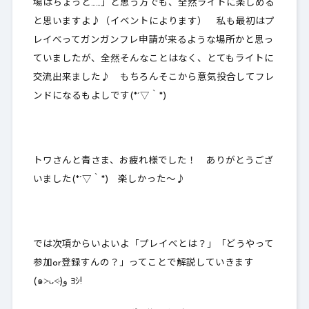
場はちょっと……」と思う方でも、全然ライトに楽しめる
と思いますよ♪（イベントによります） 私も最初はプ
レイべってガンガンフレ申請が来るような場所かと思っ
ていましたが、全然そんなことはなく、とてもライトに
交流出来ました♪ もちろんそこから意気投合してフレ
ンドになるもよしです(*´▽｀*)
トワさんと青さま、お疲れ様でした！ ありがとうござ
いました(*´▽｀*) 楽しかった～♪
では次項からいよいよ「プレイべとは？」「どうやって
参加or登録すんの？」ってことで解説していきます
(๑˃̵ᴗ˂̵)و ﾖｼ!