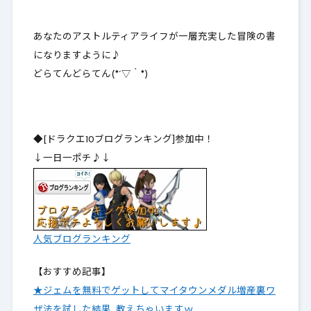
あなたのアストルティアライフが一層充実した冒険の書
になりますように♪
どらてんどらてん(*´▽｀*)
◆[ドラクエ10ブログランキング]参加中！
↓一日一ポチ♪↓
人気ブログランキング
【おすすめ記事】
★ジェムを無料でゲットしてマイタウンメダル増産裏ワ
ザ法を試した結果…教えちゃいますｗ