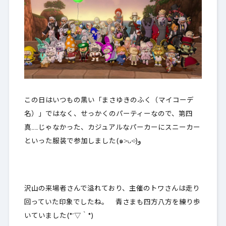
この日はいつもの黒い「まさゆきのふく（マイコーデ
名）」ではなく、せっかくのパーティーなので、第四
真……じゃなかった、カジュアルなパーカーにスニーカー
といった服装で参加しました(๑˃̵ᴗ˂̵)و
沢山の来場者さんで溢れており、主催のトワさんは走り
回っていた印象でしたね。 青さまも四方八方を練り歩
いていました(*´▽｀*)