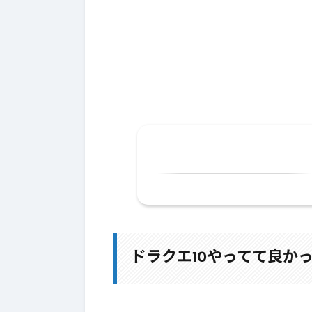
1.
ドラクエ10やってて良かった
1-1.
ブログをやってて良かった
1-2.
輪が広がる！
ドラクエ10やってて良か
1-3.
嬉しいことがありました