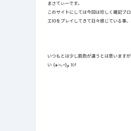
まさてぃーです。
んとあのレボルスライサー成
これはやれ
このサイトにしては今回は珍しく雑記ブロ
功率が…【DQ10】【ブーメラ
エ10をプレイしてきて日々感じている事、
ン】
いつもとは少し肌色が違うとは思いますが
い (๑˃̵ᴗ˂̵)و ﾖｼ!