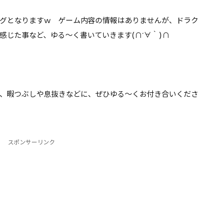
るぞ【DQ10】
れはちょっと厳しい気が…
グとなりますｗ ゲーム内容の情報はありませんが、ドラク
【DQ10】
感じた事など、ゆる～く書いていきます(∩´∀｀)∩
、暇つぶしや息抜きなどに、ぜひゆる～くお付き合いくださ
スポンサーリンク