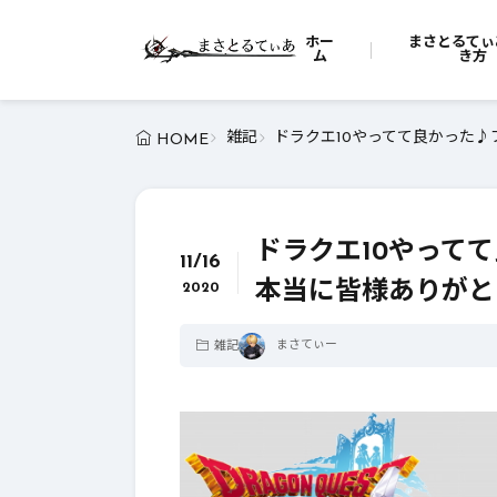
ホー
まさとるてぃ
ム
き方
雑記
ドラクエ10やってて良かった
HOME
ドラクエ10やって
11/16
本当に皆様ありがと
2020
まさてぃー
雑記