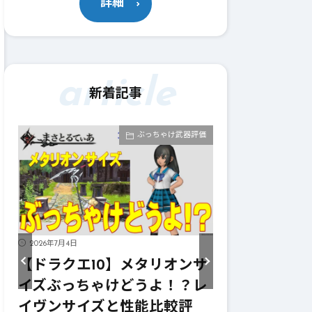
詳細
article
新着記事
価
ぶっちゃけ武器評価
2026年7月4日
2026年7月4日
ガ
【ドラクエ10】メタリオンサ
【ドラクエ1
輝
イズぶっちゃけどうよ！？レ
ーターぶっち
こ
イヴンサイズと性能比較評
ニンフの妖弓