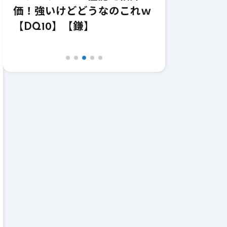
価！強いけどどうなのこれｗ
価！これ職業
【DQ10】【鎌】
【DQ10】