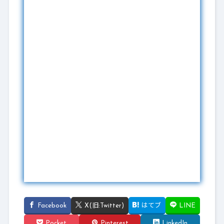
Facebook
X(旧:Twitter)
はてブ
LINE
Pocket
Pinterest
LinkedIn