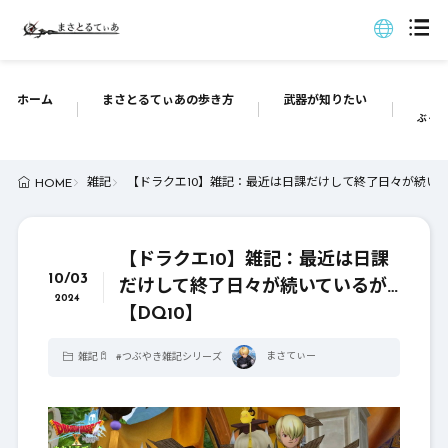
ホーム
まさとるてぃあの歩き方
武器が知りたい
ぶっち
雑記
【ドラクエ10】雑記：最近は日課だけして終了日々が続いてい
HOME
【ドラクエ10】雑記：最近は日課
10/03
だけして終了日々が続いているが…
2024
【DQ10】
まさてぃー
雑記
#
つぶやき雑記シリーズ