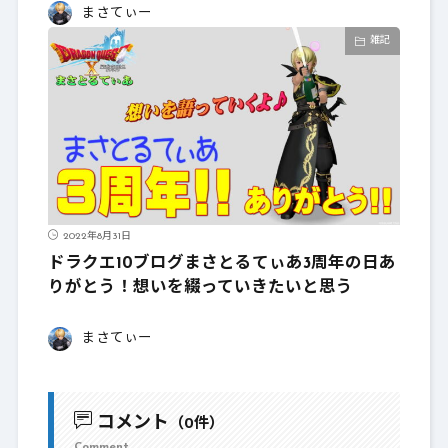
まさてぃー
雑記
2022年8月31日
ドラクエ10ブログまさとるてぃあ3周年の日あ
りがとう！想いを綴っていきたいと思う
まさてぃー
コメント
（0件）
Comment