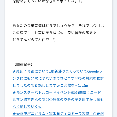
を貯めまくっていかなきゃと思っています。
あなたの金策事情はどうでしょうか？ それでは今回は
この辺で！ 仕事に戻らねばｗ 良い冒険の旅を♪
どらてんどらてん(*´▽｀*)
【関連記事】
★雑記：今後について…更新滞りまくっていてGoogleラ
ンク的にも非常にヤバいのでひとまず今後の対応を検討
しましたのでお話ししますｗご容赦をm(_ _)m
★モンスターバトルロードイベント2024開幕！ニード
ルマン強すぎなので〇〇特化のウチの子を恥ずかし気も
なく晒していくｗ
★昏冥庫パニガルム・冥氷竜ジェロドーラ攻略！必要耐