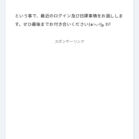
という事で、最近のログイン及び日課事情をお話ししま
す。ぜひ最後までお付き合いください(๑˃̵ᴗ˂̵)و ﾖｼ!
スポンサーリンク