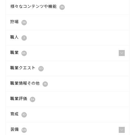
様々なコンテンツや機能
36
狩場
58
職人
3
職業
65
職業クエスト
23
職業情報その他
18
職業評価
24
育成
10
装備
342