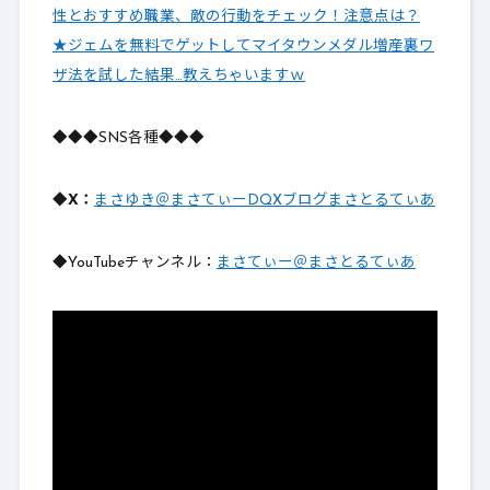
性とおすすめ職業、敵の行動をチェック！注意点は？
★ジェムを無料でゲットしてマイタウンメダル増産裏ワ
ザ法を試した結果…教えちゃいますｗ
◆◆◆SNS各種◆◆◆
◆X：
まさゆき＠まさてぃーDQXブログまさとるてぃあ
◆YouTubeチャンネル：
まさてぃー＠まさとるてぃあ