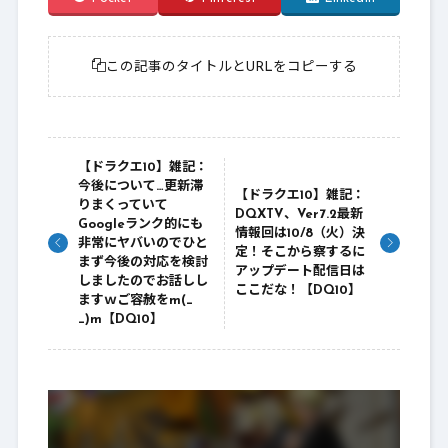
この記事のタイトルとURLをコピーする
【ドラクエ10】雑記：
今後について…更新滞
【ドラクエ10】雑記：
りまくっていて
DQXTV、Ver7.2最新
Googleランク的にも
情報回は10/8（火）決
非常にヤバいのでひと
定！そこから察するに
まず今後の対応を検討
アップデート配信日は
しましたのでお話しし
ここだな！【DQ10】
ますｗご容赦をm(_
_)m【DQ10】