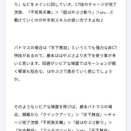
り」などをメインに回していき、CT技のチャージが完了
次第、「不死鳥天舞」＞「超はやぶさ斬り」＞etc……と
繋げていくのが片手剣スキルの使い方ですよね♪
バトマスの場合は「天下無双」というとても強力な非CT
特技があるので、基本ははやぶさより天下を使う事が多
いと思います。回避がシビアな場面ではモーションが軽
く硬直も短めな、はやぶさで進めていく感じでしょう
か。
そのようなシビアな場面を除けば、基本バトマスの場
合、開幕から「クイックアーツ」＞「天下無双」～チャ
ージ完了次第「不死鳥天舞」＞「超はやぶさ斬り」＞
「古今無双」「アルテマソード」＞etc…「天下無双」