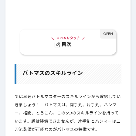
OPENをタッチ
目次
1.
バトマスのスキルライン
1-1.
とうこん
バトマスのスキルライン
1-2.
片手剣スキルラインの特徴
1-3.
両手剣スキルラインの特徴
では早速バトルマスターのスキルラインから確認してい
1-4.
ハンマーの特徴
きましょう！ バトマスは、
両手剣
、
片手剣
、
ハンマ
ー
、
格闘
、
1-5.
とうこん
バトルマスターの必殺技
、この5つのスキルラインを持って
います。盾は装備できませんが、片手剣とハンマーは
二
刀流装備が可能なのがバトマスの特徴
です。
2.
絶対必要な光の宝珠