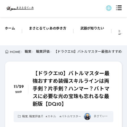
ホーム
まさとるてぃあの歩き方
武器が知りたい
ぶっち
職業
職業評価
【ドラクエ10】バトルマスター最強おすすめ装
HOME
【ドラクエ10】バトルマスター最
強おすすめ装備スキルラインは両
11/29
手剣？片手剣？ハンマー？バトマ
2019
スに必要な光の宝珠も忘れるな最
新版【DQ10】
まさてぃー
職業
,
職業評価
#
スキル
#
バトルマスター