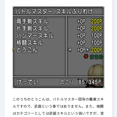
3.
最後に
このうちの
とうこん
は、バトルマスター固有の職業スキ
ルですので、
武器という事ではありません
。また、
格闘
はカテゴリーとしては武器スキルという扱いですが、実