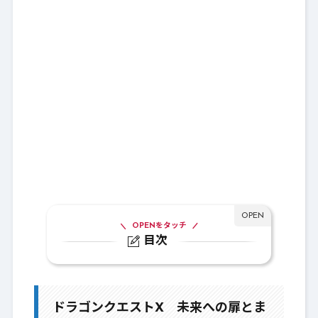
OPENをタッチ
目次
1.
ドラゴンクエストX 未来への扉とまど
ろみの少女 オンライン
ドラゴンクエストX 未来への扉とま
2.
Ver1：目覚めし五つの種族 オンライン