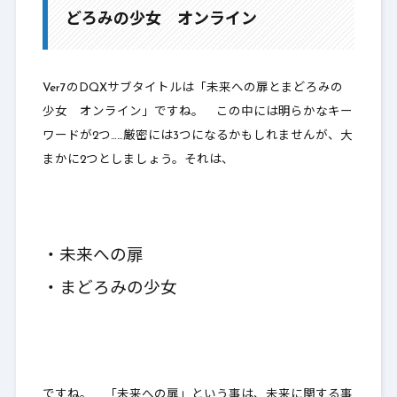
どろみの少女 オンライン
3.
Ver2：眠れる勇者と導きの盟友 オンラ
イン
4.
Ver3：いにしえの竜の伝承 オンライン
Ver7のDQXサブタイトルは「未来への扉とまどろみの
少女 オンライン」ですね。 この中には明らかなキー
5.
Ver4：5000年の旅路 遥かなる故郷へ オ
ワードが2つ……厳密には3つになるかもしれませんが、大
ンライン
まかに2つとしましょう。それは、
6.
Ver5：いばらの巫女と滅びの神 オンラ
イン
7.
Ver6：天星の英雄たち オンライン
・未来への扉
8.
Ver7：未来への扉とまどろみの少女の予
・まどろみの少女
想妄想
9.
最後に
ですね。 「未来への扉」という事は、未来に関する事