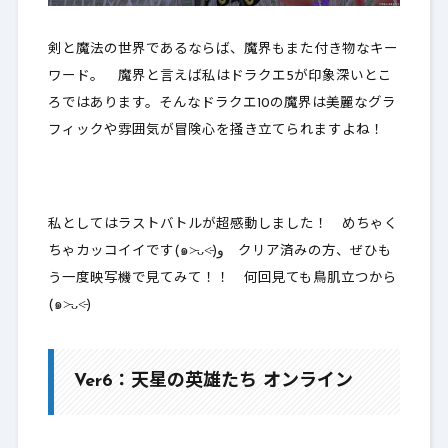
剣と魔法の世界であるならば、魔界もまた付き物なキー
ワード。 魔界と言えば私はドラクエ5が印象深いとこ
ろではあります。そんなドラクエ10の魔界は美麗なグラ
フィックや雰囲気が冒険心を掻き立てられますよね！
私としてはラストバトルが超感動しました！ めちゃく
ちゃカッコイイです(๑˃̵ᴗ˂̵)و クリア済みの方、ぜひも
う一度映写機で見てみて！！ 何回見ても鳥肌立つから
(๑˃̵ᴗ˂̵)
Ver6：天星の英雄たち オンライン