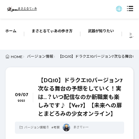
ホーム
まさとるてぃあの歩き方
武器が知りたい
ぶっち
バージョン情報
【DQ10】ドラクエ10バージョン7次なる舞台
HOME
【DQ10】ドラクエ10バージョン7
次なる舞台の予想をしていく！実
09/07
は…？いつ配信なのか新職業も楽
2023
しみです♪【Ver7】【未来への扉
とまどろみの少女オンライン】
まさてぃー
バージョン情報
#
考察