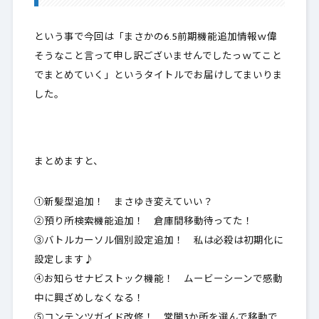
という事で今回は「まさかの6.5前期機能追加情報ｗ偉
そうなこと言って申し訳ございませんでしたっｗてこと
でまとめていく」というタイトルでお届けしてまいりま
した。
まとめますと、
①新髪型追加！ まさゆき変えていい？
②預り所検索機能追加！ 倉庫間移動待ってた！
③バトルカーソル個別設定追加！ 私は必殺は初期化に
設定します♪
④お知らせナビストック機能！ ムービーシーンで感動
中に興ざめしなくなる！
⑤コンテンツガイド改修！ 常闇3か所を選んで移動で