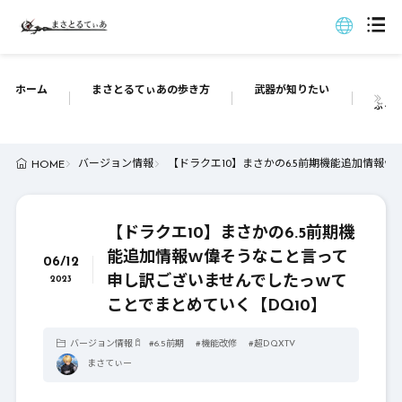
ホーム
まさとるてぃあの歩き方
武器が知りたい
ぶっち
バージョン情報
【ドラクエ10】まさかの6.5前期機能追加情報
HOME
【ドラクエ10】まさかの6.5前期機
能追加情報ｗ偉そうなこと言って
06/12
申し訳ございませんでしたっｗて
2023
ことでまとめていく【DQ10】
バージョン情報
#
6.5前期
#
機能改修
#
超DQXTV
まさてぃー