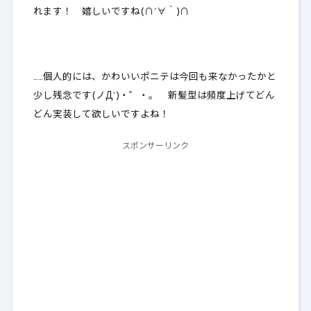
れます！ 嬉しいですね(∩´∀｀)∩
……個人的には、
かわいいポニテは今回も来なかったかと
少し残念です
(ノД`)・゜・。 新髪型は頻度上げてどん
どん実装して欲しいですよね！
スポンサーリンク