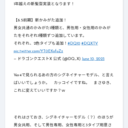
1年越えの新髪型実装となります！
【6.5前期】新かみがた追加！
男女共通のかみがた1種類と、男性用・女性用のかみが
たをそれぞれ1種類ずつ追加しています。
それぞれ、2色タイプも追加！
#DQ10
#DQXTV
pic.twitter.com/YT0EKxfuZz
— ドラゴンクエストX 公式 (@DQ_X)
June 10, 2023
Ver4で見られるあの方のシグネイチャーモデル、と言え
ばいいでしょうか。 カッコイイですね。 まさゆき、
これに変えていいですか？ｗ
それはさておき、シグネイチャーモデル（？）のほうが
男女共用、そして男性専用、女性専用と3タイプ用意さ