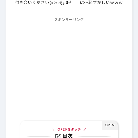
付き合いください(๑˃̵ᴗ˂̵)و ﾖｼ! ……は～恥ずかしいｗｗｗ
スポンサーリンク
OPENをタッチ
目次