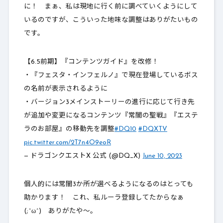
に！ まぁ、私は現地に行く前に調べていくようにして
いるのですが、こういった地味な調整はありがたいもの
です。
【6.5前期】『コンテンツガイド』を改修！
・『フェスタ・インフェルノ』で現在登場しているボス
の名前が表示されるように
・バージョン3メインストーリーの進行に応じて行き先
が追加や変更になるコンテンツ『常闇の聖戦』『エステ
ラのお部屋』の移動先を調整
#DQ10
#DQXTV
pic.twitter.com/2T7n4O9eoR
— ドラゴンクエストX 公式 (@DQ_X)
June 10, 2023
個人的には
常闇3か所が選べるようになるのはとっても
助かります
！ これ、私ルーラ登録してたからなぁ
(;^ω^) ありがたや～。