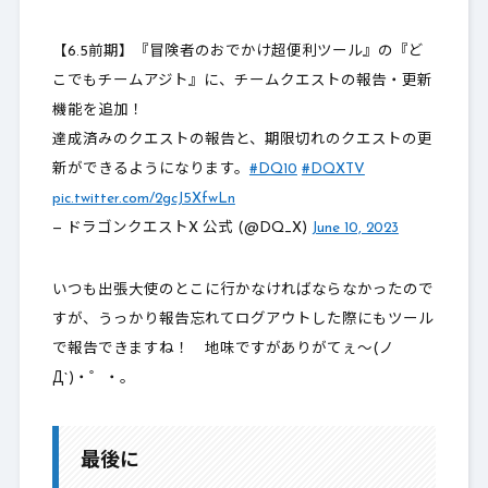
【6.5前期】『冒険者のおでかけ超便利ツール』の『ど
こでもチームアジト』に、チームクエストの報告・更新
機能を追加！
達成済みのクエストの報告と、期限切れのクエストの更
新ができるようになります。
#DQ10
#DQXTV
pic.twitter.com/2gcJ5XfwLn
— ドラゴンクエストX 公式 (@DQ_X)
June 10, 2023
いつも出張大使のとこに行かなければならなかったので
すが、うっかり報告忘れてログアウトした際にもツール
で報告できますね！ 地味ですがありがてぇ～(ノ
Д`)・゜・。
最後に