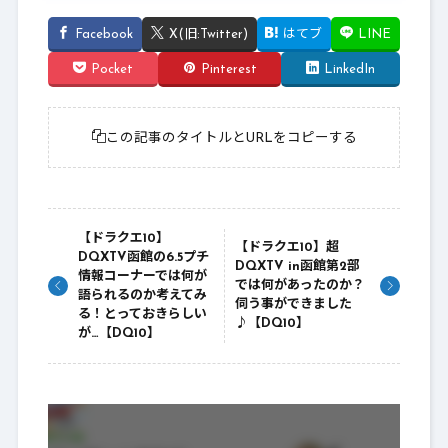
Facebook
X(旧:Twitter)
はてブ
LINE
Pocket
Pinterest
LinkedIn
この記事のタイトルとURLをコピーする
【ドラクエ10】
【ドラクエ10】超
DQXTV函館の6.5プチ
DQXTV in函館第2部
情報コーナーでは何が
では何があったのか？
語られるのか考えてみ
伺う事ができました
る！とっておきらしい
♪【DQ10】
が…【DQ10】