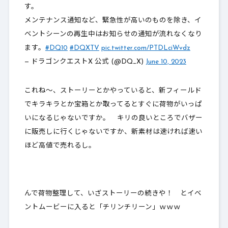
す。
メンテナンス通知など、緊急性が高いのものを除き、イ
ベントシーンの再生中はお知らせの通知が流れなくなり
ます。
#DQ10
#DQXTV
pic.twitter.com/PTDLciWvdz
— ドラゴンクエストX 公式 (@DQ_X)
June 10, 2023
これね～、ストーリーとかやっていると、新フィールド
でキラキラとか宝箱とか取ってるとすぐに荷物がいっぱ
いになるじゃないですか。 キリの良いところでバザー
に販売しに行くじゃないですか、
新素材は速ければ速い
ほど高値で売れるし
。
んで荷物整理して、いざストーリーの続きや！ とイベ
ントムービーに入ると「チリンチリーン」ｗｗｗ