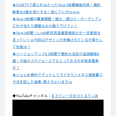
★DQXTVで語られなかったVer6.5前期機能改修！俺的
歓喜な5選を紹介する！遂にアレがｗｗｗ
★Ver6.5前期の職業調整！戦士・遊び人・ガーディアン
どれが当たり調整なのか掘り下げていく
★Ver6.5前期！Lv120新防具装備登場前だが一言感想を
言っていくｗ今回はデザインが洗練されているが果たし
て性能は？
★バージョンアップ6.5前期で俺的大注目の追加機能8
選！今後のスケジュールでもとっておきの未発表要素
が？
★ジェムを無料でゲットしてマイタウンメダル増産裏ワ
ザ法を試した結果…教えちゃいますｗ
◆YouTubeチャンネル：
まさてぃー＠まさとるてぃあ