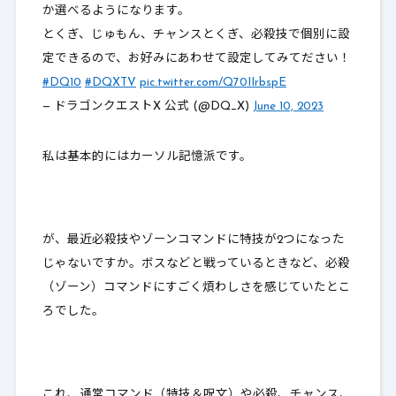
か選べるようになります。
とくぎ、じゅもん、チャンスとくぎ、必殺技で個別に設
定できるので、お好みにあわせて設定してみてださい！
#DQ10
#DQXTV
pic.twitter.com/Q70IIrbspE
— ドラゴンクエストX 公式 (@DQ_X)
June 10, 2023
私は基本的にはカーソル記憶派です。
が、最近必殺技やゾーンコマンドに特技が2つになった
じゃないですか。ボスなどと戦っているときなど、必殺
（ゾーン）コマンドにすごく煩わしさを感じていたとこ
ろでした。
これ、通常コマンド（特技＆呪文）や必殺、チャンス、