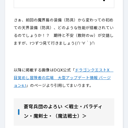
さぁ、前回の魔界篇の装備（防具）から変わっての初め
ての天界装備（防具）、どのような性能が搭載されてい
るのでしょうか！？ 期待と不安（散財のｗ）が交錯し
ますが、1つずつ見て行きましょう(∩´∀｀)∩
以降に掲載する画像はDQX公式「
ドラゴンクエストX
目覚めし冒険者の広場 大型アップデート情報 バージ
ョン6.1
」のページより引用してまいります。
蒼穹兵団のよろい ＜戦士・パラディ
ン・魔剣士・（魔法戦士）＞