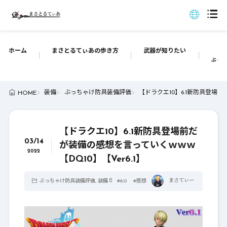
ホーム
まさとるてぃあの歩き方
武器が知りたい
ぶっち
装備
ぶっちゃけ防具装備評価
【ドラクエ10】6.1新防具登場前
HOME
【ドラクエ10】6.1新防具登場前だ
03/14
が装備の感想を言っていくｗｗｗ
2022
【DQ10】【Ver6.1】
まさてぃー
ぶっちゃけ防具装備評価
,
装備
#
6.0
#
感想