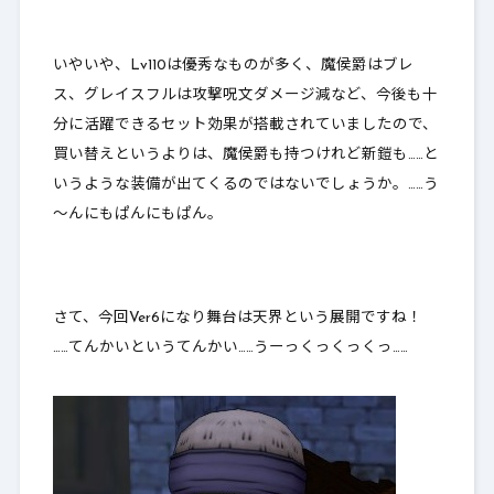
使い・海賊＞
1-5.
聖翼のドレス＜旅芸人・レンジャー・ス
いやいや、Lv110は優秀なものが多く、魔侯爵はブレ
ーパースター・踊り子・遊び人＞
ス、グレイスフルは攻撃呪文ダメージ減など、今後も十
分に活躍できるセット効果が搭載されていましたので、
2.
最後に
買い替えというよりは、魔侯爵も持つけれど新鎧も……と
いうような装備が出てくるのではないでしょうか。……う
～んにもぱんにもぱん。
さて、今回Ver6になり舞台は天界という展開ですね！
……てんかいというてんかい……うーっくっくっくっ……