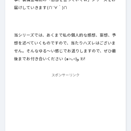
事、装備登場前の「
感想を言っていくｗ
」シリーズをお
届けしていきます(∩´∀｀)∩
当シリーズでは、あくまで私の個人的な感想、妄想、予
想を述べていくものですので、当たりハズレはございま
せん。そんなゆる～い感じでお送りしますので、ぜひ最
後までお付き合いください (๑˃̵ᴗ˂̵)و ﾖｼ!
スポンサーリンク