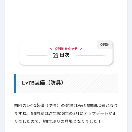
OPENをタッチ
目次
1.
Lv115装備（防具）
1-1.
蒼穹兵団のよろい ＜戦士・パラディン・
魔剣士・（魔法戦士）＞
Lv115装備（防具）
1-2.
ロードリーローブ ＜僧侶・魔法使い・賢
者・占い師・天地雷鳴士・デスマスター＞
前回のLv110装備（防具）の登場はVer5.5前期以来となり
1-3.
聖域の闘衣 ＜武闘家・バトルマスター・
ますね。5.5前期は昨年2021年の4月にアップデートが走
まもの使い・踊り子＞
りましたので、約1年ぶりの登場となりました！
1-4.
空賊のシャツ ＜盗賊・魔法戦士・どうぐ