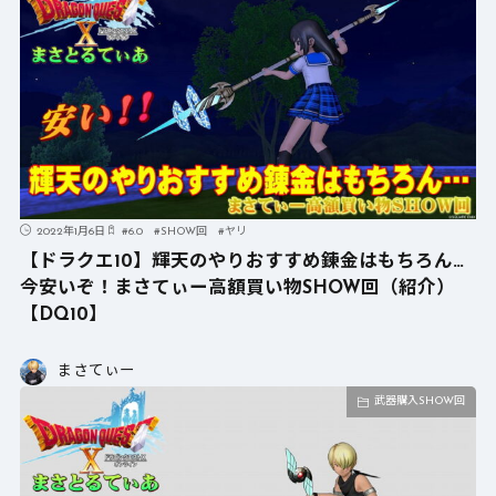
2022年1月6日
#
6.0
#
SHOW回
#
ヤリ
【ドラクエ10】輝天のやりおすすめ錬金はもちろん…
今安いぞ！まさてぃー高額買い物SHOW回（紹介）
【DQ10】
まさてぃー
武器購入SHOW回