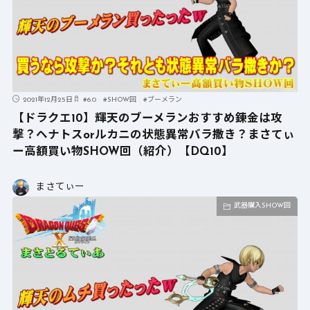
2021年12月25日
#
6.0
#
SHOW回
#
ブーメラン
【ドラクエ10】輝天のブーメランおすすめ錬金は攻
撃？ヘナトスorルカニの状態異常バラ撒き？まさてぃ
ー高額買い物SHOW回（紹介）【DQ10】
まさてぃー
武器購入SHOW回