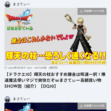
まさてぃー
武器購入SHOW回
2022年1月7日
#
6.0
#
SHOW回
#
両手杖
【ドラクエ10】輝天の杖おすすめ錬金は呪速一択！爆
速魔法使いマジで爽快だぞｗまさてぃー高額買い物
SHOW回（紹介）【DQ10】
まさてぃー
武器購入SHOW回