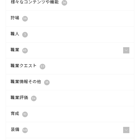
様々なコンテンツや機能
36
狩場
58
職人
3
職業
65
職業クエスト
23
職業情報その他
18
職業評価
24
育成
10
装備
342