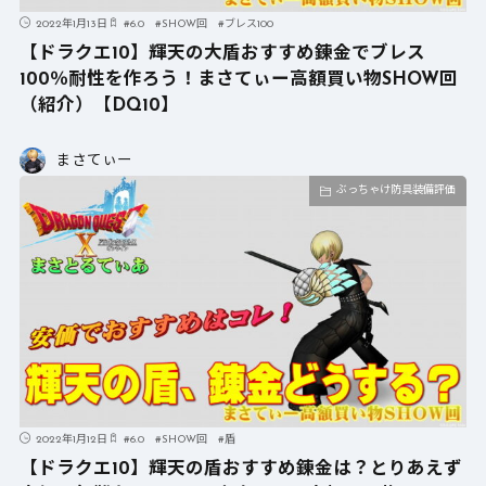
2022年1月13日
#
6.0
#
SHOW回
#
ブレス100
【ドラクエ10】輝天の大盾おすすめ錬金でブレス
100％耐性を作ろう！まさてぃー高額買い物SHOW回
（紹介）【DQ10】
まさてぃー
ぶっちゃけ防具装備評価
2022年1月12日
#
6.0
#
SHOW回
#
盾
【ドラクエ10】輝天の盾おすすめ錬金は？とりあえず