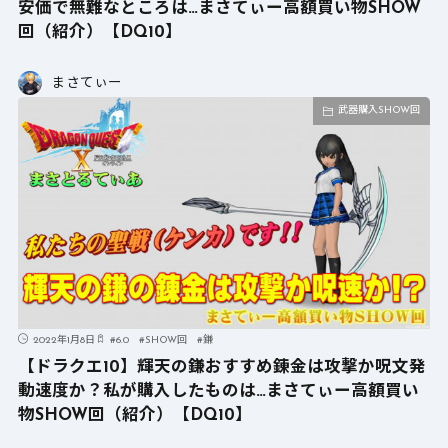
安価で無難なところは…まさてぃー高額買い物SHOW
回（紹介）【DQ10】
まさてぃー
武器購入SHOW回
2022年1月8日
#
6.0
#
SHOW回
#
鎌
【ドラクエ10】輝天の鎌おすすめ錬金は攻撃か呪文発
動速度か？私が購入したものは…まさてぃー高額買い
物SHOW回（紹介）【DQ10】