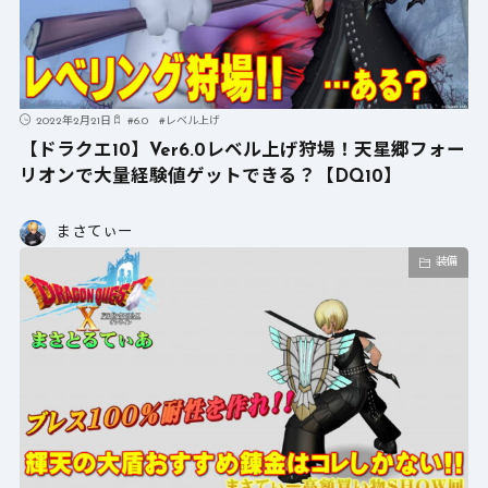
2022年2月21日
#
6.0
#
レベル上げ
【ドラクエ10】Ver6.0レベル上げ狩場！天星郷フォー
リオンで大量経験値ゲットできる？【DQ10】
まさてぃー
装備