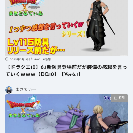
2022年3月14日
#
6.0
#
感想
【ドラクエ10】6.1新防具登場前だが装備の感想を言っ
ていくｗｗｗ【DQ10】【Ver6.1】
まさてぃー
狩場