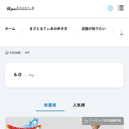
ホーム
まさとるてぃあの歩き方
武器が知りたい
ぶっち
6.0
HOME
6.0
tag
新着順
人気順
ぶっちゃけ防具装備評価