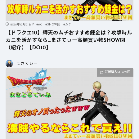
2021年12月21日
#
6.0
#
SHOW回
#
ムチ
【ドラクエ10】輝天のムチおすすめ錬金は？攻撃時ル
カニを活かすなら…まさてぃー高額買い物SHOW回
（紹介）【DQ10】
まさてぃー
武器購入SHOW回