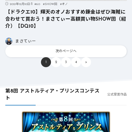
2021年12月10日
#
6.0
#
SHOW回
#
オノ
【ドラクエ10】輝天のオノおすすめ錬金はぜひ海賊に
合わせて買おう！まさてぃー高額買い物SHOW回（紹
介）【DQ10】
まさてぃー
次のページへ
1
2
3
4
>
第8回 アストルティア・プリンスコンテス
公式受賞作品
ト