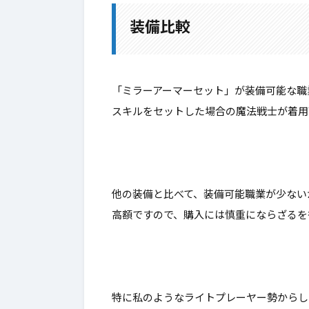
1-2.
Lv105：ネヴァンセット
装備比較
1-3.
比較結果
「ミラーアーマーセット」が装備可能な職
2.
最後に
スキルをセットした場合の魔法戦士
が着用
他の装備と比べて、装備可能職業が少ない
高額ですので、購入には慎重にならざるを
特に私のようなライトプレーヤー勢からし