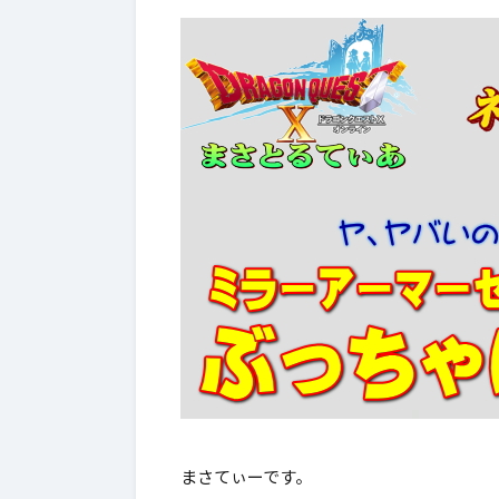
ぶっちゃけ武器評価
2026年7月4日
2026年7
【ドラクエ10】レーザーエッ
【ドラ
ジぶっちゃけどうよ！？クリ
ールド
まさてぃーです。
スターライトと比較評価！な
神樹の