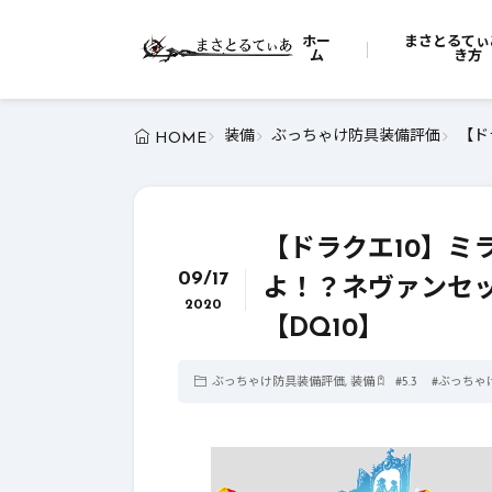
ホー
まさとるてぃ
ム
き方
装備
ぶっちゃけ防具装備評価
【ド
HOME
【ドラクエ10】ミ
09/17
よ！？ネヴァンセ
2020
【DQ10】
ぶっちゃけ防具装備評価
,
装備
#
5.3
#
ぶっちゃ