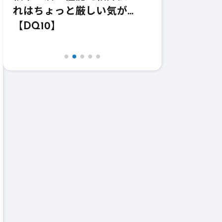
…
価！強いけどどうなのこれｗ
価！これ
【DQ10】【鎌】
【DQ10