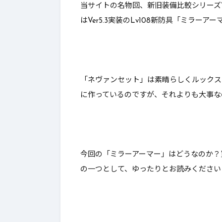
当サイトの名物回、新旧装備比較シリーズ
んとあのレボルスライサー成
これは
はVer5.3実装のLv108新防具「ミラーア
功率が…【DQ10】【ブーメラ
ン】
「ネヴァンセット」は素晴らしくルックス
に作っているのですが、それよりも大事な
今回の「ミラーアーマー」はどうなのか？