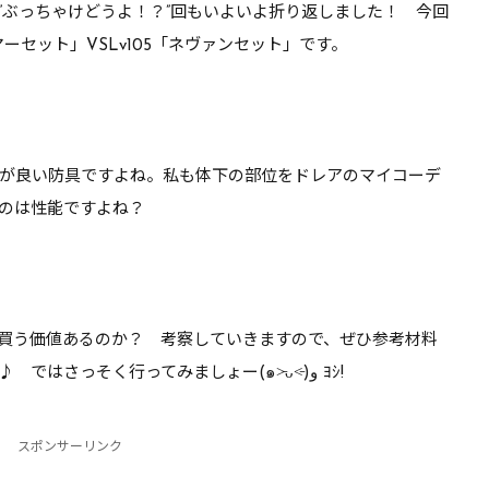
”ぶっちゃけどうよ！？”回もいよいよ折り返しました！ 今回
やれるぞ【DQ10】
れはちょっと厳しい気が
ーマーセット」VSLv105「ネヴァンセット」です。
【DQ10】
が良い防具ですよね。私も体下の部位をドレアのマイコーデ
のは性能ですよね？
買う価値あるのか？
考察していきますので、ぜひ参考材料
の一つとして、ゆったりとお読みください♪ ではさっそく行ってみましょー(๑˃̵ᴗ˂̵)و ﾖｼ!
スポンサーリンク