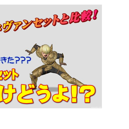
ぶっちゃけ防具装備評価
ぶっちゃけ防
月4日
2026年7月4日
クエ10】メタリオンシ
【ドラクエ10】メタリ
ぶっちゃけどうよ！？
ードぶっちゃけどうよ
大盾と性能比較評価！
紋章の盾と性能比較評