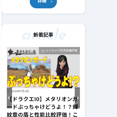
詳細
article
新着記事
具装備評価
ぶっちゃけ武器評価
2026年7月4日
2026年7月4日
オンガ
【ドラクエ10】メタリオンサ
【ドラク
！？輝
イズぶっちゃけどうよ！？レ
ーターぶ
価！こ
イヴンサイズと性能比較評
ニンフの