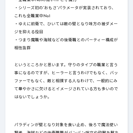
・全職業中No1の高いHPと守備力
・シリーズ初の”おもさ”パラメータが実装されており、
これも全職業中No1
・ゆえに前衛で、ひいては敵の壁となり味方の被ダメー
ジを抑える役目
・つまり魔職や海賊などの後衛職とのパーティー構成が
相性抜群
というところかと思います。守りのタイプの職業と言う
事になるのですが、ヒーラーと言うわけでもなく、バッ
ファーでもなく、
敵と相撲する人
なわけで、一般的にみ
て華やかさに欠けるとイメージされている方も多いので
はないでしょうか。
パラディンが壁となり対象を食い止め、後ろで魔法使い