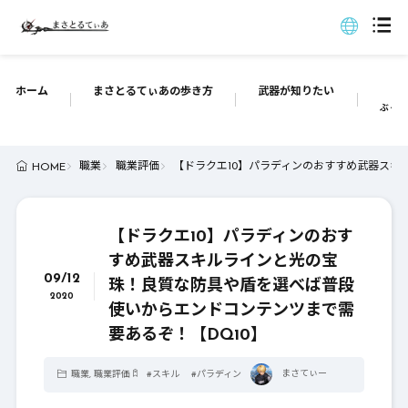
ホーム
まさとるてぃあの歩き方
武器が知りたい
ぶっち
職業
職業評価
【ドラクエ10】パラディンのおすすめ武器スキ
HOME
【ドラクエ10】パラディンのおす
すめ武器スキルラインと光の宝
09/12
珠！良質な防具や盾を選べば普段
2020
使いからエンドコンテンツまで需
要あるぞ！【DQ10】
まさてぃー
職業
,
職業評価
#
スキル
#
パラディン