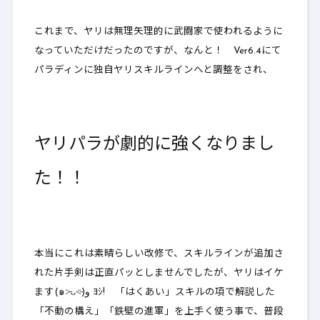
これまで、ヤリは無理矢理的に武闘家で使われるように
なっていただけだったのですが、なんと！ Ver6.4にて
パラディンに独自ヤリスキルラインへと調整をされ、
ヤリパラが劇的に強くなりまし
た！！
本当にこれは素晴らしい改修で、スキルラインが追加さ
れた片手剣は正直パッとしませんでしたが、ヤリはイケ
ます(๑˃̵ᴗ˂̵)و ﾖｼ! 「はくあい」スキルの項で解説した
「不動の構え」「鉄壁の進軍」を上手く使う事で、普段