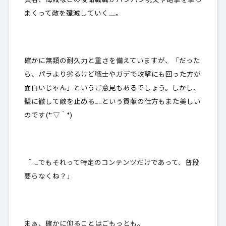
賢者、海賊などの後衛職職がバンバン呪文や砲撃を撃ち
まくって敵を殲滅していく……。
確かに無類の耐久力と重さを備えていますが、「だった
ら、パラより劣るけど戦士やガデで攻撃にも回った方が
面白いじゃん」というご意見もあるでしょう。しかし、
壁に徹して敵を止める……という
貢献の仕方もまた美しい
のです
(*´▽｀*)
「……でもそれって
特定のコンテンツだけ
であって、普段
要らなくね？」
まぁ、確かに仰ることはごもっとも。