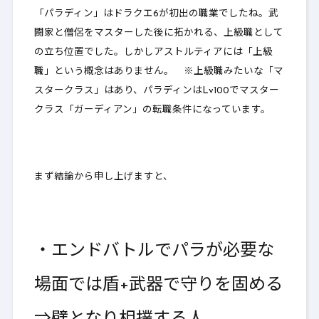
「パラディン」はドラクエ6が初出の職業でしたね。武
2-3.
ヤリスキル
闘家と僧侶をマスターした後に拓かれる、上級職として
の立ち位置でした。しかしアストルティアには「上級
2-4.
スティックスキル
職」という概念はありません。 ※上級職みたいな「マ
2-5.
片手剣スキル
スタークラス」はあり、パラディンはLv100でマスター
クラス「ガーディアン」の転職条件になっています。
2-6.
盾スキル
3.
パラディンの必殺技
まず結論から申し上げますと、
4.
パラディンの宝珠
4-1.
光の宝珠
・
エンドバトルでパラが必要な
5.
良質な防具や盾をおすすめしたい
6.
最後に
場面では盾+武器で守りを固める