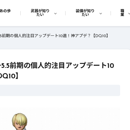
あの歩
武器が知り
装備が知り
職
たい
たい
業
5.5前期の個人的注目アップデート10選！神アプデ？【DQ10】
r5.5前期の個人的注目アップデート10
Q10】
ー