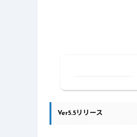
1.
Ver5.5リリース
1-1.
1.魔使・僧侶スキルライン改
1-2.
2.バトルバランス・サポAI
Ver5.5リリース
1-3.
3.近くの対象ターゲット