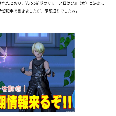
メア改修
れたとおり、Ver5.5前期のリリース日は3/31（水）と決定し
予想記事で書きましたが、予想通りでしたね。
の聖戦
品更新
上げ＆庭具オルゴール実装