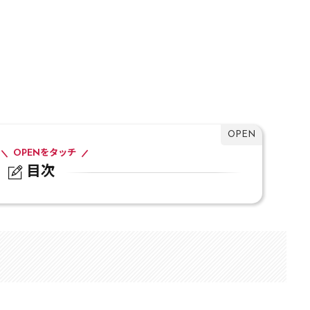
OPENをタッチ
目次
修