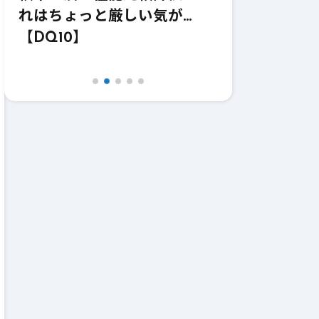
価！強いけどどうなのこれｗ
価！これ職業
【DQ10】【鎌】
【DQ10】