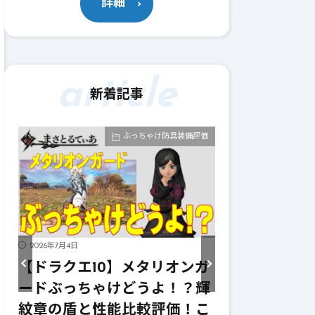
詳細
article
新着記事
価
ぶっちゃけ武器評価
2026年7月4日
2026年7月4日
ガ
【ドラクエ10】メタリオンサ
【ドラクエ1
輝
イズぶっちゃけどうよ！？レ
ーターぶっち
こ
イヴンサイズと性能比較評
ニンフの妖弓