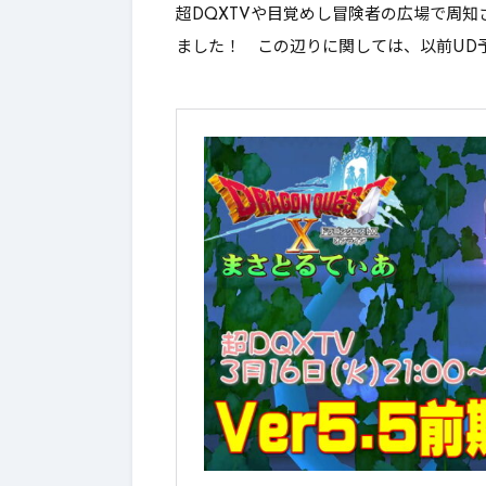
1-4.
4.新防具＆いにしえのゼル
超DQXTVや目覚めし冒険者の広場で周知さ
ました！ この辺りに関しては、以前UD
1-5.
5.万魔アクセに上位紋章
1-6.
6.聖守護者の闘戦記＆常闇
2.
7.モンスターバトルロード景
2-1.
8.妖精の姿見改修
2-2.
9.ハウジング配置上限引き
2-3.
10.思い出アルバム改修
3.
最後に