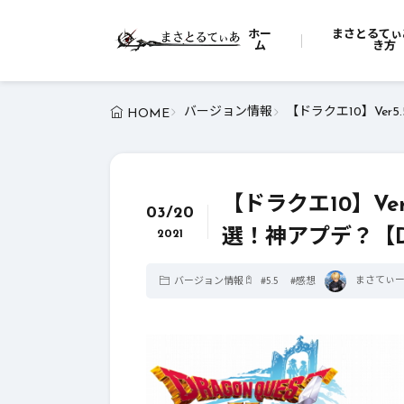
ホー
まさとるてぃ
ム
き方
バージョン情報
【ドラクエ10】Ver
HOME
【ドラクエ10】Ve
03/20
選！神アプデ？【D
2021
まさてぃ
バージョン情報
#
5.5
#
感想