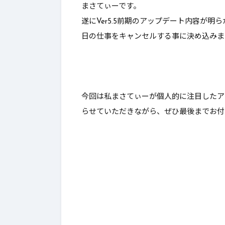
まさてぃーです。
んとあのレボルスライサー成
これはやれ
遂にVer5.5前期のアップデート内容が
功率が…【DQ10】【ブーメラ
日の仕事をキャンセルする事に決め込みま
ン】
今回は
私まさてぃーが個人的に注目したア