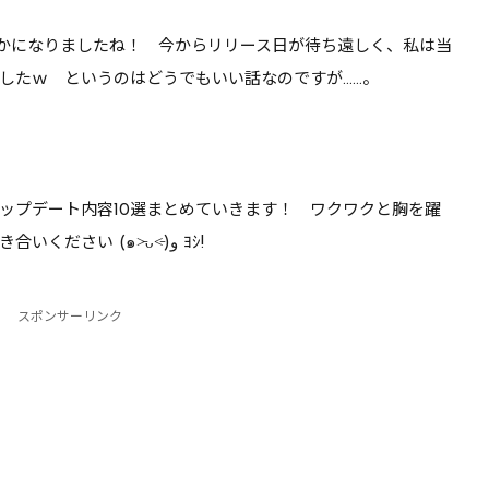
るぞ【DQ10】
れはちょっと厳しい気が…
明らかになりましたね！ 今からリリース日が待ち遠しく、私は当
【DQ10】
したｗ というのはどうでもいい話なのですが……。
ップデート内容
10選まとめていきます！ ワクワクと胸を躍
らせていただきながら、ぜひ最後までお付き合いください (๑˃̵ᴗ˂̵)و ﾖｼ!
スポンサーリンク