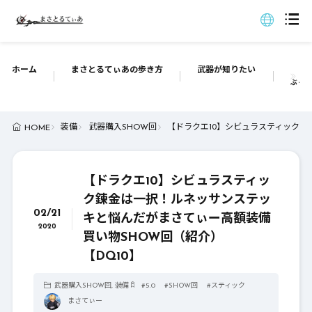
ホーム
まさとるてぃあの歩き方
武器が知りたい
ぶっち
装備
武器購入SHOW回
【ドラクエ10】シビュラスティック錬
HOME
【ドラクエ10】シビュラスティッ
ク錬金は一択！ルネッサンステッ
02/21
キと悩んだがまさてぃー高額装備
2020
買い物SHOW回（紹介）
【DQ10】
武器購入SHOW回
,
装備
#
5.0
#
SHOW回
#
スティック
まさてぃー