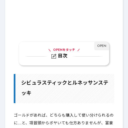
OPENをタッチ
目次
1.
シビュラスティックとルネッサンステッ
キ
シビュラスティックとルネッサンステ
1-1.
ルネッサンステッキ
ッキ
1-2.
シビュラスティック
1-3.
私はこう考える
ゴールドがあれば、どちらも購入して使い分けられるの
2.
バザー絞り込み選定基準
に……と、項冒頭からボヤいても仕方ありませんが、富豪