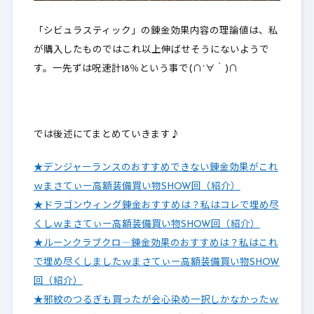
「シビュラスティック」の錬金効果内容の
理論値は、私
が購入したものではこれ以上伸ばせそうにないようで
す。
一先ずは呪速計18％という事で(∩´∀｀)∩
では後述にてまとめていきます♪
★デンジャーランスのおすすめできない錬金効果がこれ
ｗまさてぃー高額装備買い物SHOW回（紹介）
★ドラゴンウィング錬金おすすめは？私はコレで埋め尽
くしｗまさてぃー高額装備買い物SHOW回（紹介）
★ルーンクラブクロ―錬金効果のおすすめは？私はこれ
で埋め尽くしましたｗまさてぃー高額装備買い物SHOW
回（紹介）
★邪紋のつるぎも買ったが会心染め一択しかなかったｗ