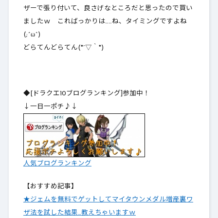
ザーで張り付いて、良さげなところだと思ったので買い
ましたｗ こればっかりは……ね、タイミングですよね
(;^ω^)
どらてんどらてん(*´▽｀*)
◆[ドラクエ10ブログランキング]参加中！
↓一日一ポチ♪↓
人気ブログランキング
【おすすめ記事】
★ジェムを無料でゲットしてマイタウンメダル増産裏ワ
ザ法を試した結果…教えちゃいますｗ