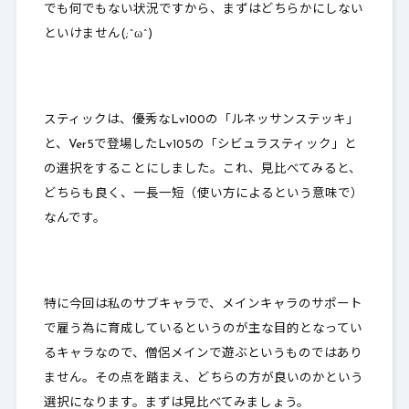
でも何でもない状況ですから、まずはどちらかにしない
2-1.
錬金効果おすすめ
といけません(;^ω^)
2-2.
バザー相場
3.
錬金強化屋でリペア
スティックは、優秀なLv100の「ルネッサンステッキ」
4.
最後に
と、Ver5で登場したLv105の「シビュラスティック」と
の選択をすることにしました。これ、見比べてみると、
どちらも良く、一長一短（使い方によるという意味で）
なんです。
特に今回は私のサブキャラで、メ
インキャラのサポート
で雇う為に育成している
というのが主な目的となってい
るキャラなので、
僧侶メインで遊ぶというものではあり
ません
。その点を踏まえ、どちらの方が良いのかという
選択になります。まずは見比べてみましょう。