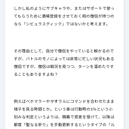
しかし私のようにサブキャラや、または
サポートで使っ
てもらうために酒場登録をさせておく用の僧侶
が持つの
なら「シビュラスティック」ではないかと考えます。
その理由として、自分で僧侶をやっていると解かるので
すが、バトルのモノによっては非常に忙しい状況もある
僧侶ですが、僧侶は戦況を見つつ、
ターンを溜めたりす
ること
もありますよね？
例えばベホマラーやザオラルにコマンドを合わせたまま
様子を見る時間とか。という事は行動時の5％という小
刻みな判定というよりは、
開幕で恩恵を受けて
、以降は
都度「聖なる祈り」を手動更新するというタイプの「ル