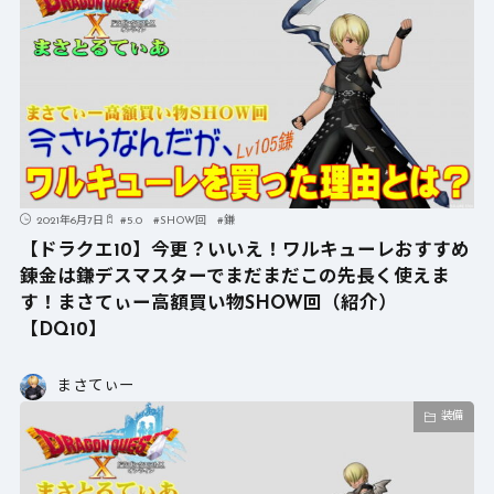
2021年6月7日
#
5.0
#
SHOW回
#
鎌
【ドラクエ10】今更？いいえ！ワルキューレおすすめ
錬金は鎌デスマスターでまだまだこの先長く使えま
す！まさてぃー高額買い物SHOW回（紹介）
【DQ10】
まさてぃー
装備