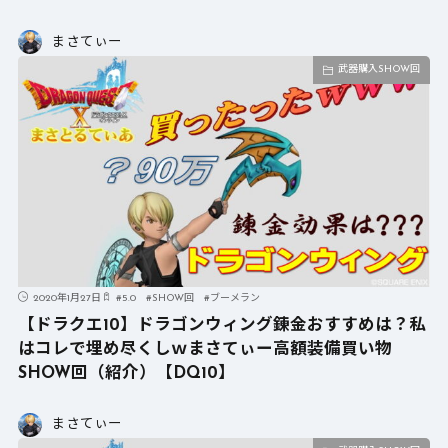
まさてぃー
武器購入SHOW回
2020年1月27日
#
5.0
#
SHOW回
#
ブーメラン
【ドラクエ10】ドラゴンウィング錬金おすすめは？私
はコレで埋め尽くしｗまさてぃー高額装備買い物
SHOW回（紹介）【DQ10】
まさてぃー