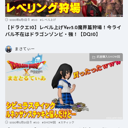
2020年8月1日
#
5.0
#
レベル上げ
【ドラクエ10】レベル上げVer5.0魔界篇狩場！今ライ
バル不在はドラゴンゾンビ・強！【DQ10】
まさてぃー
武器購入SHOW回
2020年2月21日
#
5.0
#
SHOW回
#
スティック