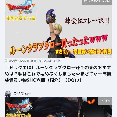
武器購入SHOW回
2020年1月20日
#
5.0
#
SHOW回
#
ツメ
【ドラクエ10】ルーンクラブクロ―錬金効果のおすす
めは？私はこれで埋め尽くしましたｗまさてぃー高額
装備買い物SHOW回（紹介）【DQ10】
まさてぃー
狩場