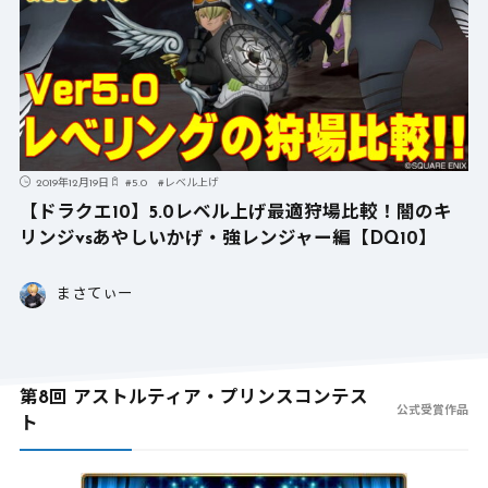
2019年12月19日
#
5.0
#
レベル上げ
【ドラクエ10】5.0レベル上げ最適狩場比較！闇のキ
リンジvsあやしいかげ・強レンジャー編【DQ10】
まさてぃー
第8回 アストルティア・プリンスコンテス
公式受賞作品
ト