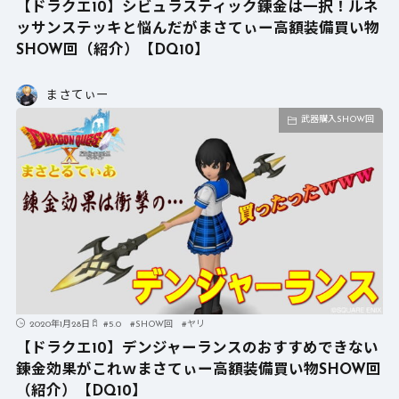
【ドラクエ10】シビュラスティック錬金は一択！ルネ
ッサンステッキと悩んだがまさてぃー高額装備買い物
SHOW回（紹介）【DQ10】
まさてぃー
武器購入SHOW回
2020年1月28日
#
5.0
#
SHOW回
#
ヤリ
【ドラクエ10】デンジャーランスのおすすめできない
錬金効果がこれｗまさてぃー高額装備買い物SHOW回
（紹介）【DQ10】