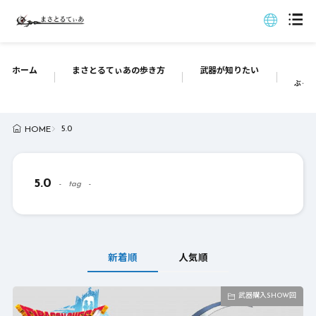
ホーム
まさとるてぃあの歩き方
武器が知りたい
ぶっち
5.0
HOME
5.0
tag
新着順
人気順
武器購入SHOW回