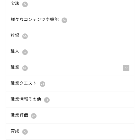
宝珠
8
様々なコンテンツや機能
36
狩場
58
職人
3
職業
65
職業クエスト
23
職業情報その他
18
職業評価
24
育成
10