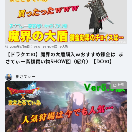
2020年8月21日
#
5.0
#
SHOW回
#
大盾
【ドラクエ10】魔界の大盾購入ｗおすすめ錬金は…ま
さてぃー高額買い物SHOW回（紹介）【DQ10】
まさてぃー
狩場