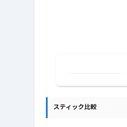
1.
スティック比較
1-1.
Lv120：セーラススティック
1-2.
Lv118：祈星のスティック
スティック比較
1-3.
職業別一覧表