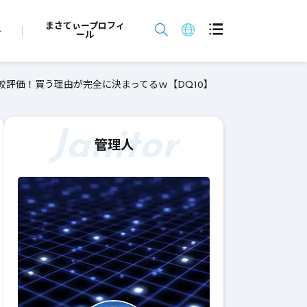
まさてぃープロフィ
ール
較評価！買う理由が完全に決まってるｗ【DQ10】
Janitor
管理人