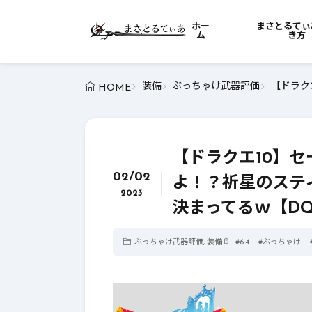
ホー
まさとるてぃ
ム
き方
装備
ぶっちゃけ武器評価
【ドラク
HOME
【ドラクエ10】
02/02
よ！？祈星のステ
2023
決まってるｗ【DQ
ぶっちゃけ武器評価
,
装備
#
6.4
#
ぶっちゃけ