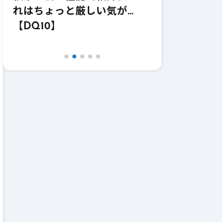
価！強いけどどうなのこれｗ
価！これ職業
【DQ10】【鎌】
【DQ10】