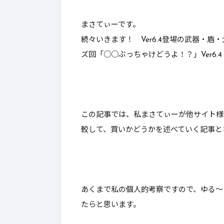
んとあのレボルスライサー成
これはやれ
まさてぃーです。
功率が…【DQ10】【ブーメラ
続々いきます！ Ver6.4登場の武器・
ン】
ズ回「
○○ぶっちゃけどうよ！？
」Ver6.
この記事では、私まさてぃーが他サイト様
較して、
買いかどうかを述べていく
記事とな
あくまで私の個人的考察ですので、ゆる～
たらと思います。