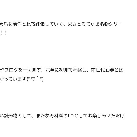
るぞ【DQ10】
れはちょっと厳しい気が…
【DQ10】
盾・大盾を前作と比較評価していく、まさとるてぃあ名物シリー
4！！
やブログを一切見ず、完全に初見で考察し、前世代武器と比
っています(*´▽｀*)
い読み物として、また参考材料の1つとしてお楽しみいただけ