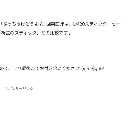
4「ぶっちゃけどうよ!?」回第四弾は、Lv120スティック「セー
8「祈星のスティック」との比較です♪
買いかどうかをゆる～く考察していきますので、ぜひ最後までお付き合いください (๑˃̵ᴗ˂̵)و ﾖｼ!
スポンサーリンク