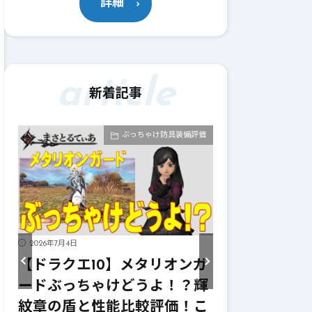
詳細
article
新着記事
評価
ぶっちゃけ武器評価
2026年7月4日
2026年7月4日
ガ
【ドラクエ10】メタリオンサ
【ドラクエ1
輝
イズぶっちゃけどうよ！？レ
ーターぶっ
こ
イヴンサイズと性能比較評
ニンフの妖