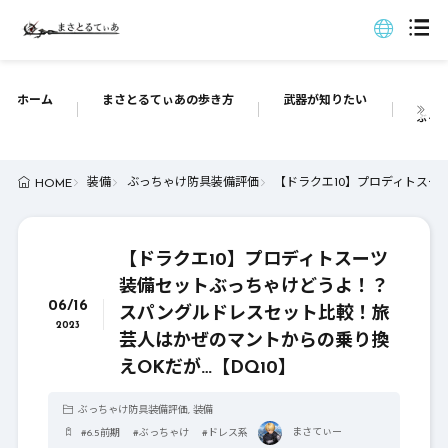
ホーム
まさとるてぃあの歩き方
武器が知りたい
ぶっち
装備
ぶっちゃけ防具装備評価
【ドラクエ10】プロディトスー
HOME
【ドラクエ10】プロディトスーツ
装備セットぶっちゃけどうよ！？
06/16
スパングルドレスセット比較！旅
2023
芸人はかぜのマントからの乗り換
えOKだが…【DQ10】
ぶっちゃけ防具装備評価
,
装備
まさてぃー
#
6.5前期
#
ぶっちゃけ
#
ドレス系