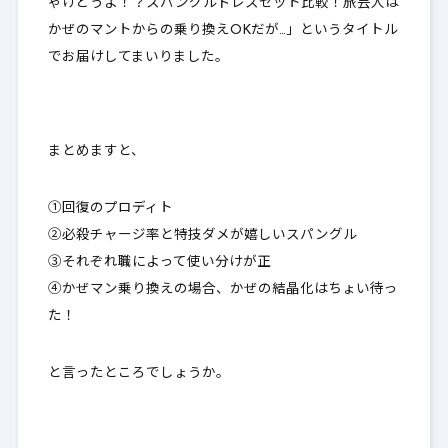
ゃけどうよ！？スパングルドレスセット比較！旅芸人は
かぜのマントからの乗り換えOKだが…」というタイトル
でお届けしてまいりました。
まとめますと、
①回復のプロディト
②必殺チャージ率と特技ダメが嬉しいスパングル
③それぞれ職によって使い分けが正
④かぜマン乗り換えの場合、かぜの結晶化はちょい待っ
た！
と言ったところでしょうか。