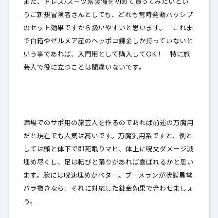
また、ドレス/スーツ系装備を初めて買ってみたいとい
うご新規冒険者さんとしても、どれも常時発動パッシブ
のセット効果ですから扱いやすいと思います。 これま
で白箱やゼルメア産のヘッポコ錬金しか持っていないと
いう事であれば、入門用として購入してOK！ 特に旅
芸人で役に立つことは間違いないです。
酒場でのサポ用の旅芸人を作るのであれば前述の万魔用
だと現在でも人気は高いです。万魔汎用系ですと、例と
しては頭と体下で即死眠りマヒ、体上に呪文ダメージ減
埋め尽くし、足は転びと踊りがあれば喜ばれるかと思い
ます。腕には呪速埋めがベター。ブーメランが状態異常
バラ撒きなら、それに対応した錬金効果で合わせましょ
う。