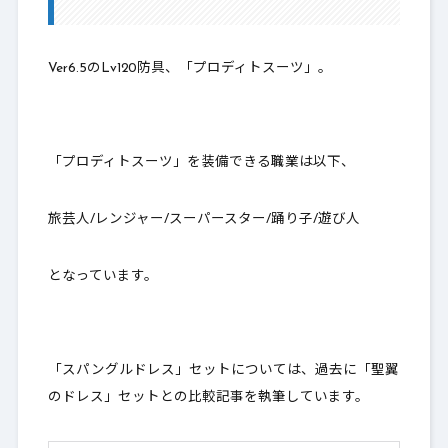
1-2.
Lv118：スパングルドレス
1-3.
比較結果
Ver6.5のLv120防具、「プロディトスーツ」。
2.
最後に～買いか～
「プロディトスーツ」を装備できる職業は以下、
旅芸人/レンジャー/スーパースター/踊り子/遊び人
となっています。
「スパングルドレス」セットについては、過去に「聖翼
のドレス」セットとの比較記事を執筆しています。