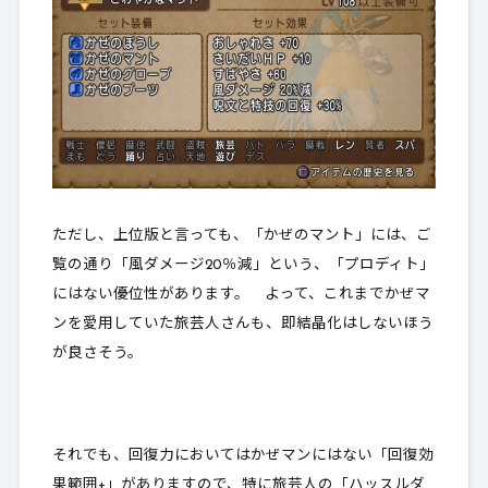
ただし、上位版と言っても、「かぜのマント」には、ご
覧の通り「風ダメージ20％減」という、
「プロディト」
にはない優位性
があります。 よって、これまでかぜマ
ンを愛用していた旅芸人さんも、
即結晶化はしないほう
が良さそう
。
それでも、回復力においては
かぜマンにはない「回復効
果範囲+」があります
ので、特に旅芸人の「ハッスルダ