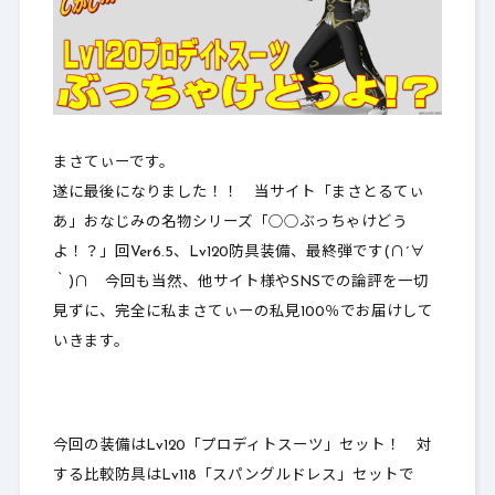
まさてぃーです。
遂に最後になりました！！ 当サイト「まさとるてぃ
あ」おなじみの名物シリーズ「
○○ぶっちゃけどう
よ！？
」回Ver6.5、Lv120防具装備、最終弾です(∩´∀
｀)∩ 今回も当然、他サイト様やSNSでの論評を一切
見ずに、完全に私まさてぃーの私見100％でお届けして
いきます。
今回の装備はLv120「
プロディトスーツ
」セット！ 対
する比較防具はLv118「スパングルドレス」セットで