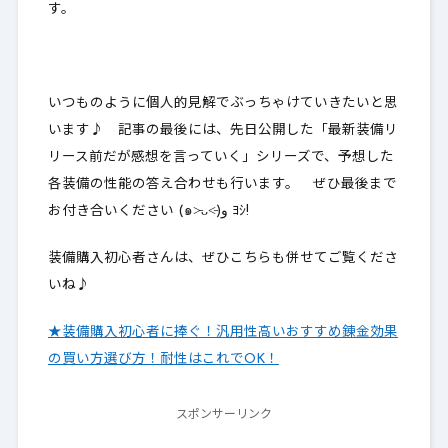
す。
いつものように
個人的見解でぶっちゃけていきたいと思
います
♪ 記事の最後には、先日公開した「最新装備リ
リース前だが感想を言っていく」シリーズで、予想した
各装備の性能の答え合わせも行います。 ぜひ最後まで
お付き合いください (๑˃̵ᴗ˂̵)و ﾖｼ!
装備購入初心者さんは、ぜひこちらも併せてご覧くださ
いね♪
★装備購入初心者に捧ぐ！汎用性高いおすすめ錬金効果
の買い方選び方！耐性はこれでOK！
スポンサーリンク