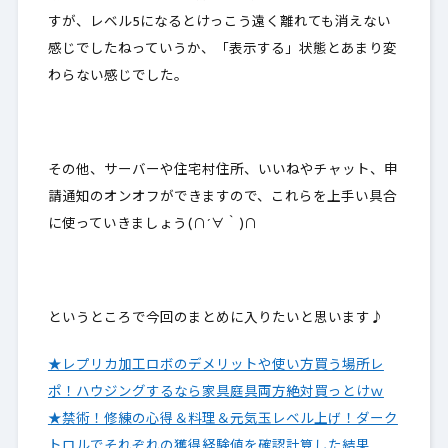
すが、レベル5になるとけっこう遠く離れても消えない
感じでしたねっていうか、「表示する」状態とあまり変
わらない感じでした。
その他、サーバーや住宅村住所、いいねやチャット、申
請通知のオンオフができますので、これらを上手い具合
に使っていきましょう(∩´∀｀)∩
というところで今回のまとめに入りたいと思います♪
★レプリカ加工ロボのデメリットや使い方買う場所レ
ポ！ハウジングするなら家具庭具両方絶対買っとけｗ
★禁術！修練の心得＆料理＆元気玉レベル上げ！ダーク
トロルでそれぞれの獲得経験値を確認計算した結果…