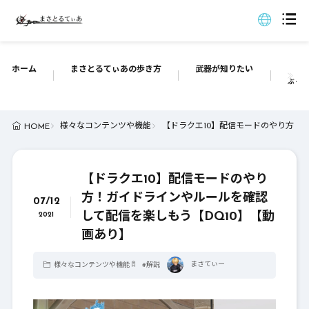
ホーム
まさとるてぃあの歩き方
武器が知りたい
ぶっち
様々なコンテンツや機能
【ドラクエ10】配信モードのやり方！
HOME
【ドラクエ10】配信モードのやり
方！ガイドラインやルールを確認
07/12
して配信を楽しもう【DQ10】【動
2021
画あり】
まさてぃー
様々なコンテンツや機能
#
解説