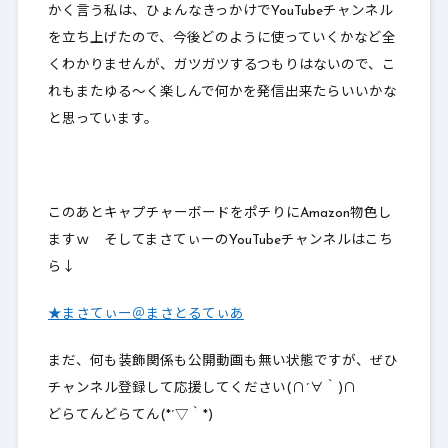
かく言う私は、ひょんなきっかけでYouTubeチャンネル
を立ち上げたので、今後どのように使っていくかなど全
くわかりませんが、ガツガツするつもりはないので、こ
れもまたゆる～く楽しんで何かを発信出来たらいいかな
と思っています。
このあとキャプチャーボードをポチりにAmazon物色し
ますｗ そしてまさてぃーのYouTubeチャンネルはこち
ら↓
★まさてぃー＠まさとるてぃあ
まだ、何も装飾関係も公開動画も無い状態ですが、ぜひ
チャンネル登録して応援してください(∩´∀｀)∩
どらてんどらてん(*´▽｀*)