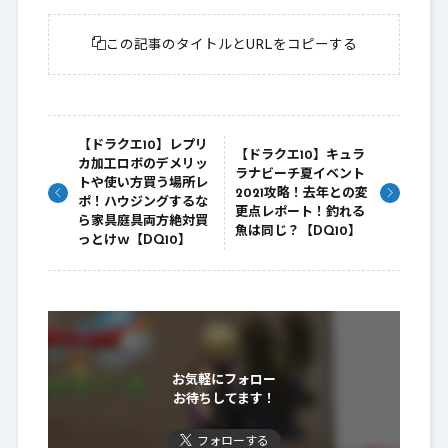
この記事のタイトルとURLをコピーする
【ドラクエ10】レプリ
【ドラクエ10】キュラ
カ加工ロボのデメリッ
ラナビーチ夏イベント
トや使い方買う場所レ
2021攻略！去年との変
ポ！ハウジングするな
更点レポート！釣れる
ら家具庭具両方絶対買
魚は同じ？【DQ10】
っとけｗ【DQ10】
お気軽にフォロー
お待ちしてます！
フォローする