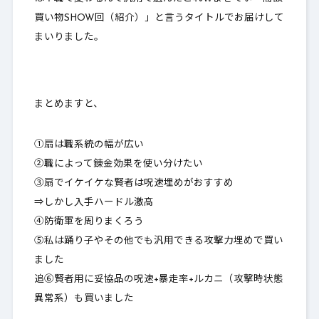
買い物SHOW回（紹介）」と言うタイトルでお届けして
まいりました。
まとめますと、
①扇は職系統の幅が広い
②職によって錬金効果を使い分けたい
③扇でイケイケな賢者は呪速埋めがおすすめ
⇒しかし入手ハードル激高
④防衛軍を周りまくろう
⑤私は踊り子やその他でも汎用できる攻撃力埋めで買い
ました
追⑥賢者用に妥協品の呪速+暴走率+ルカニ（攻撃時状態
異常系）も買いました