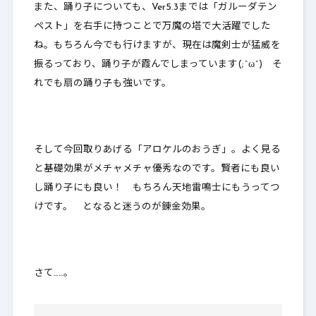
また、踊り子についても、Ver5.3までは「ガルーダテン
ペスト」を右手に持つことで万魔の塔で大活躍でした
ね。もちろん今でも行けますが、現在は魔剣士が猛威を
振るっており、踊り子が霞んでしまっています(;^ω^)
そ
れでも扇の踊り子も強いです
。
そして今回取りあげる「アロケルのおうぎ」。よく見る
と
基礎効果がメチャメチャ優秀
なのです。賢者にも良い
し踊り子にも良い！ もちろん天地雷鳴士にもうってつ
けです。 となると迷うのが錬金効果。
さて……。