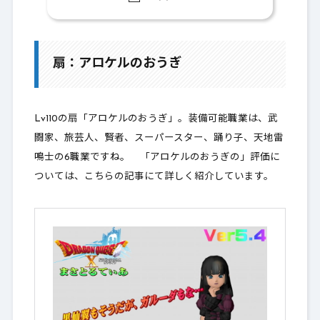
1.
扇：アロケルのおうぎ
1-1.
おすすめ錬金はメイン職を想定または汎
用で選ぶ
扇：アロケルのおうぎ
1-2.
バザー検索基準
1-3.
バザー相場
Lv110の扇「アロケルのおうぎ」。装備可能職業は、武
闘家、旅芸人、賢者、スーパースター、踊り子、天地雷
鳴士の6職業ですね。 「アロケルのおうぎの」評価に
2.
最後に
ついては、こちらの記事にて詳しく紹介しています。