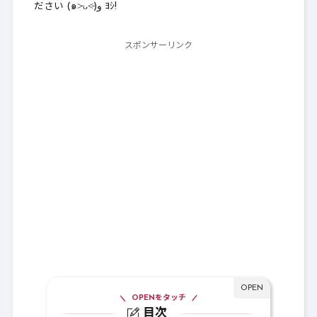
ださい (๑˃̵ᴗ˂̵)و ﾖｼ!
スポンサーリンク
OPENをタッチ
目次