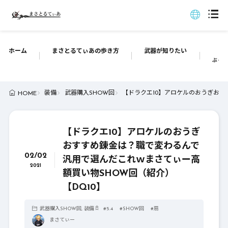
ホーム
まさとるてぃあの歩き方
武器が知りたい
ぶっち
装備
武器購入SHOW回
【ドラクエ10】アロケルのおうぎおす
HOME
【ドラクエ10】アロケルのおうぎ
おすすめ錬金は？職で変わるんで
02/02
汎用で選んだこれｗまさてぃー高
2021
額買い物SHOW回（紹介）
【DQ10】
武器購入SHOW回
,
装備
#
5.4
#
SHOW回
#
扇
まさてぃー