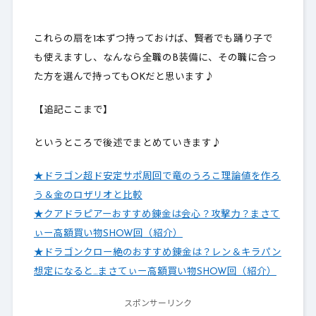
これらの扇を1本ずつ持っておけば、賢者でも踊り子で
も使えますし、なんなら全職のB装備に、その職に合っ
た方を選んで持ってもOKだと思います♪
【追記ここまで】
というところで後述でまとめていきます♪
★ドラゴン超ド安定サポ周回で竜のうろこ理論値を作ろ
う＆金のロザリオと比較
★クアドラピアーおすすめ錬金は会心？攻撃力？まさて
ぃー高額買い物SHOW回（紹介）
★ドラゴンクロー絶のおすすめ錬金は？レン＆キラパン
想定になると…まさてぃー高額買い物SHOW回（紹介）
スポンサーリンク