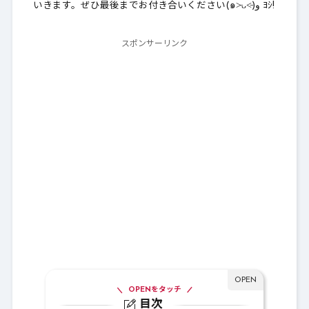
いきます。ぜひ最後までお付き合いください(๑˃̵ᴗ˂̵)و ﾖｼ!
スポンサーリンク
OPENをタッチ
目次