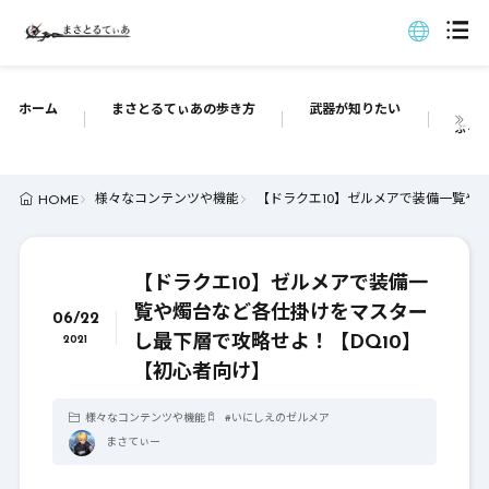
ホーム
まさとるてぃあの歩き方
武器が知りたい
ぶっち
様々なコンテンツや機能
【ドラクエ10】ゼルメアで装備一覧や
HOME
【ドラクエ10】ゼルメアで装備一
覧や燭台など各仕掛けをマスター
06/22
し最下層で攻略せよ！【DQ10】
2021
【初心者向け】
様々なコンテンツや機能
#
いにしえのゼルメア
まさてぃー