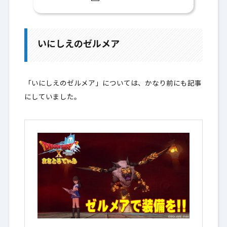
1.
いにしえのゼルメア
1-1.
謎の大燭台
いにしえのゼルメア
1-2.
階層と装備一覧をチェックする
1-3.
最下層で挑戦しよう！
「いにしえのゼルメア」については、かなり前にも記事
1-4.
アイコンチェック
にしていました。
1-5.
不思議な三面鏡
1-6.
冒険者ジグロウ
1-7.
はざまの回廊
2.
最後に