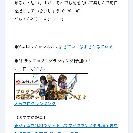
あるかと思いますが、それでも前を向いて楽しんで毎日
を過ごしていきましょう(∩´∀｀)∩
どらてんどらてん(*´▽｀*)
◆YouTubeチャンネル：
まさてぃー＠まさとるてぃあ
◆[ドラクエ10ブログランキング]参加中！
↓一日一ポチ♪↓
人気ブログランキング
【おすすめ記事】
★ジェムを無料でゲットしてマイタウンメダル増産裏ワ