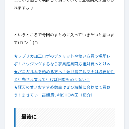
……という感じで判断して買っていくと重複購入が避けら
れますよ♪
というところで今回のまとめに入っていきたいと思いま
す(∩´∀｀)∩
★レプリカ加工ロボのデメリットや使い方買う場所レ
ポ！ハウジングするなら家具庭具両方絶対買っとけｗ
★パニガルムを始める方へ！源世鳥アルマナは必要耐性
と行動さえ覚えて行けば同盟も恐くない！
★輝天のオノおすすめ錬金はぜひ海賊に合わせて買お
う！まさてぃー高額買い物SHOW回（紹介）
最後に