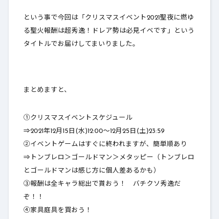
という事で今回は「クリスマスイベント2021聖夜に燃ゆ
る聖火報酬は超秀逸！ドレア勢は必見イベです」という
タイトルでお届けしてまいりました。
まとめますと、
①クリスマスイベントスケジュール
⇒2021年12月15日(水)12:00～12月25日(土)23:59
②イベントゲームはすぐに終われますが、簡単順あり
⇒トンブレロ＞ゴールドマン＞メタッピー（トンブレロ
とゴールドマンは感じ方に個人差あるかも）
③報酬は全キャラ総出で貰おう！ バチクソ秀逸だ
ぞ！！
④家具庭具を買おう！