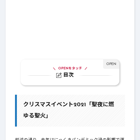
OPENをタッチ
目次
1.
クリスマスイベント2021「聖夜に燃ゆる
聖火」
クリスマスイベント2021「聖夜に燃
1-1.
イベント内容は簡単！
ゆる聖火」
1-2.
報酬のニット装備が秀逸
1-3.
家具庭具チェック