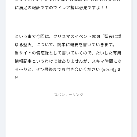
に満足の報酬ですのでドレア勢は必見ですよ！！
という事で今回は、クリスマスイベント2021「聖夜に燃
ゆる聖火」について、簡単に概要を書いていきます。
当サイトの備忘録として書いていくので、たいした有用
情報記事というわけではありませんが、スキマ時間にゆ
る～りと、ぜひ最後までお付き合いください (๑˃̵ᴗ˂̵)و ﾖ
ｼ!
スポンサーリンク