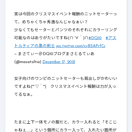
実は今回のクリスマスイベント報酬のニットセーターっ
て、めちゃくちゃ秀逸なんじゃなぁい？
少なくてもセーターとパンツのそれぞれにカラーリング
可能なのはありがたいですね(∩´∀｀)∩
#DQ10
#アス
トルティアの黒の剣士
pic.twitter.com/cvBSAPrfCr
— まさてぃー＠DQ10ブログまさとるてぃあ
(@masatoltia)
December 17, 2021
女子向けのワンピのニットセーターも肩出しがかわいい
ですよね(*´▽｀*) クリスマスイベント報酬は力が入っ
てるなぁ。
たまに上下一体モノの服だと、カラー入れると「そこじ
ゃねぇ……」という個所にカラー入って、入れたい箇所が