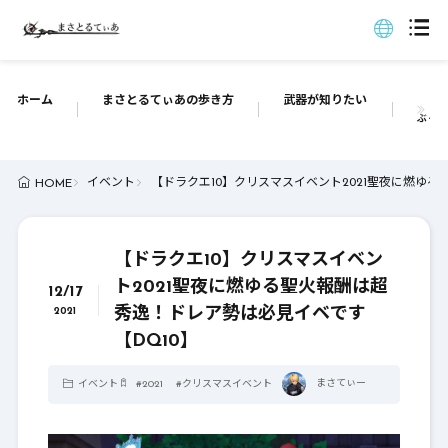
ホーム
まさとるてぃあの歩き方
武器が知りたい
ぶっち
イベント
【ドラクエ10】クリスマスイベント2021聖夜に燃ゆる
HOME
【ドラクエ10】クリスマスイベン
ト2021聖夜に燃ゆる聖火報酬は超
12/17
秀逸！ドレア勢は必見イベです
2021
【DQ10】
まさてぃー
イベント
#
2021
#
クリスマスイベント