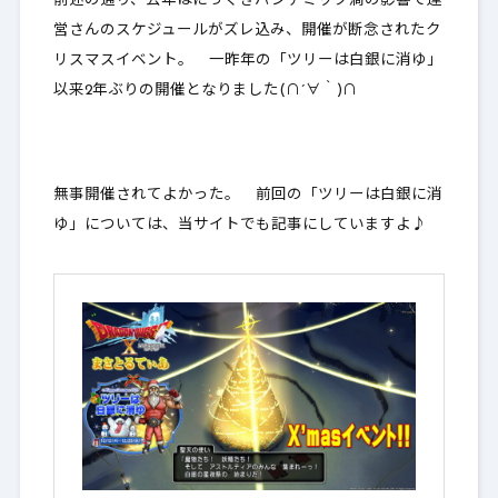
前述の通り、去年はにっくきパンデミック渦の影響で運
2.
最後に
営さんのスケジュールがズレ込み、開催が断念されたク
リスマスイベント。 一昨年の「ツリーは白銀に消ゆ」
以来2年ぶりの開催となりました(∩´∀｀)∩
無事開催されてよかった。 前回の「ツリーは白銀に消
ゆ」については、当サイトでも記事にしていますよ♪