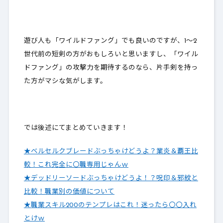
遊び人も「ワイルドファング」でも良いのですが、1～2
世代前の短剣の方が
おもしろい
と思いますし、「ワイル
ドファング」の攻撃力を期待するのなら、片手剣を持っ
た方がマシな気がします。
では後述にてまとめていきます！
★ベルセルクブレードぶっちゃけどうよ？業炎＆覇王比
較！これ完全に〇職専用じゃんｗ
★デッドリーソードぶっちゃけどうよ！？呪印＆邪紋と
比較！職業別の価値について
★職業スキル200のテンプレはこれ！迷ったら〇〇入れ
とけｗ