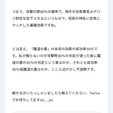
つまり、攻撃の際20％の確率で、相手の状態異常＆デバ
フ耐性を低下させるというもので、短剣の特性に非常に
マッチした基礎効果ですね。
とは言え、「魔道の書」の本来の効果が
成功率50％
で
す。私が解らないのが
攻撃時20％の判定が通った後に魔
道の書の50％の判定
という事なのか、それとも成功率
20％版魔道の書
なのか、ここら辺が少し不透明です。
解かる方いらっしゃいましたら教えてください、Twitter
でお待ちしてますm(_ _)m