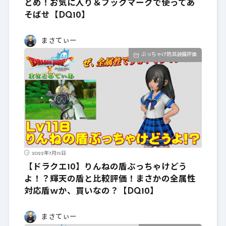
とめ！お気に入り＆ブックマークで使ってあ
そばせ【DQ10】
まさてぃー
ぶっちゃけ防具装備評価
2022年7月15日
【ドラクエ10】りんねの盾ぶっちゃけどう
よ！？輝天の盾と比較評価！まさかの全属性
対応盾ｗか、買いなの？【DQ10】
まさてぃー