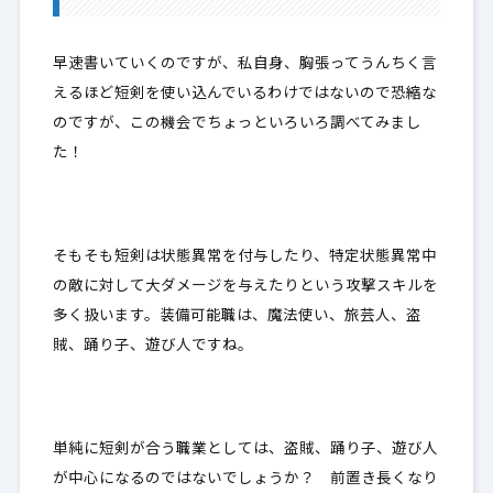
1-3.
Lv100:グラフィアス
早速書いていくのですが、私自身、胸張ってうんちく言
えるほど短剣を使い込んでいるわけではないので恐縮な
2.
職業別比較一覧表
のですが、この機会でちょっといろいろ調べてみまし
3.
最後に～買いか～
た！
そもそも短剣は状態異常を付与したり、特定状態異常中
の敵に対して大ダメージを与えたりという攻撃スキルを
多く扱います。装備可能職は、魔法使い、旅芸人、盗
賊、踊り子、遊び人ですね。
単純に短剣が合う職業としては、盗賊、踊り子、遊び人
が中心になるのではないでしょうか？ 前置き長くなり