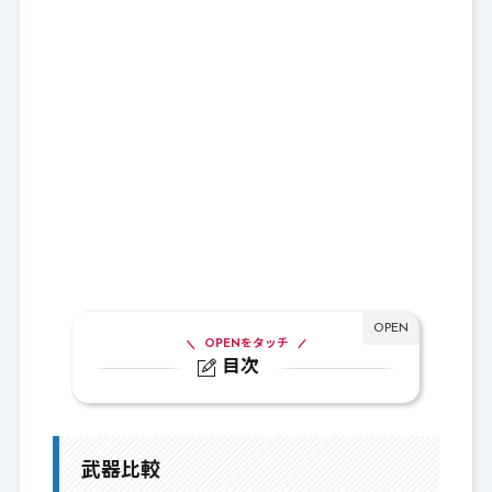
OPENをタッチ
目次
1.
武器比較
1-1.
Lv108：ワイルドファング
武器比較
1-2.
Lv105:クレセントダガー