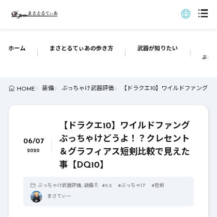
ホーム
まさとるてぃあの歩き方
武器が知りたい
ぶっち
装備
ぶっちゃけ武器評価
【ドラクエ10】ワイルドファングぶ
HOME
【ドラクエ10】ワイルドファング
ぶっちゃけどうよ！？クレセント
06/07
＆グラフィアス短剣比較で見えた
2020
事【DQ10】
ぶっちゃけ武器評価
,
装備
#
5.2
#
ぶっちゃけ
#
短剣
まさてぃー