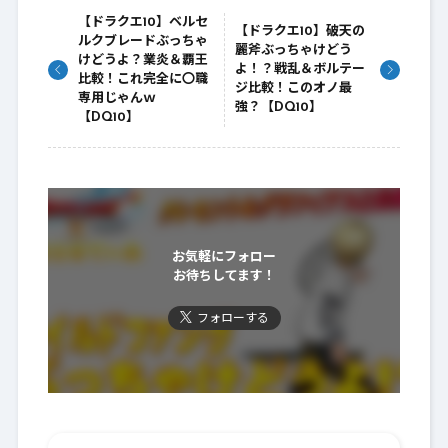
【ドラクエ10】ベルセ
【ドラクエ10】破天の
ルクブレードぶっちゃ
麗斧ぶっちゃけどう
けどうよ？業炎＆覇王
よ！？戦乱＆ボルテー
比較！これ完全に〇職
ジ比較！このオノ最
専用じゃんｗ
強？【DQ10】
【DQ10】
お気軽にフォロー
お待ちしてます！
フォローする