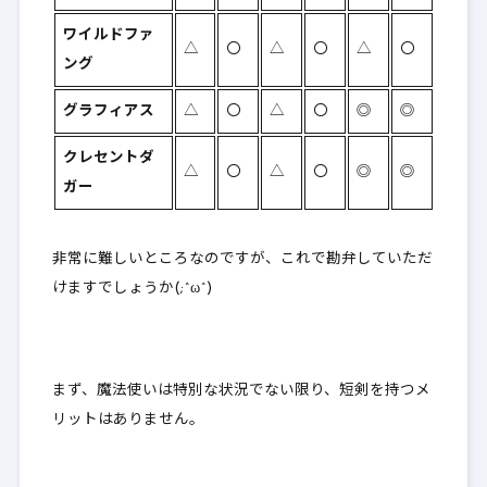
ワイルドファ
△
〇
△
〇
△
〇
ング
グラフィアス
△
〇
△
〇
◎
◎
クレセントダ
△
〇
△
〇
◎
◎
ガー
非常に難しいところなのですが、これで勘弁していただ
けますでしょうか(;^ω^)
まず、魔法使いは特別な状況でない限り、短剣を持つメ
リットはありません。