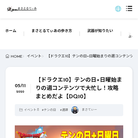
ホーム
まさとるてぃあの歩き方
武器が知りたい
ぶっち
イベント
【ドラクエ10】テンの日+日曜始まりの週コンテンツで
HOME
【ドラクエ10】テンの日+日曜始ま
05/11
りの週コンテンツで大忙し！攻略
2020
まとめだよ【DQ10】
まさてぃー
イベント
#
テンの日
#
週課