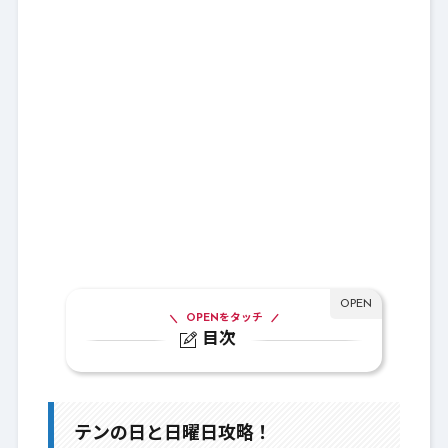
OPENをタッチ
目次
1.
テンの日と日曜日攻略！
1-1.
超便利ツールで一通り回収
テンの日と日曜日攻略！
1-2.
そしてインゲームへ…