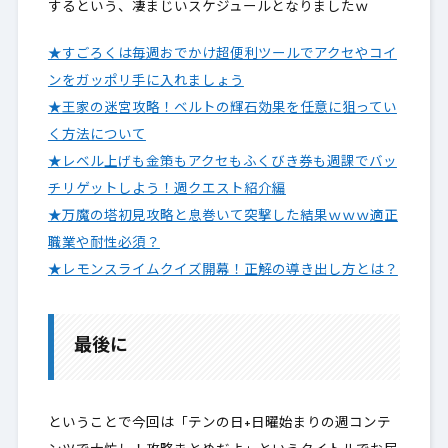
するという、凄まじいスケジュールとなりましたｗ
★すごろくは毎週おでかけ超便利ツールでアクセやコイ
ンをガッポリ手に入れましょう
★王家の迷宮攻略！ベルトの輝石効果を任意に狙ってい
く方法について
★レベル上げも金策もアクセもふくびき券も週課でバッ
チリゲットしよう！週クエスト紹介編
★万魔の塔初見攻略と息巻いて突撃した結果ｗｗｗ適正
職業や耐性必須？
★レモンスライムクイズ開幕！正解の導き出し方とは？
最後に
ということで今回は「テンの日+日曜始まりの週コンテ