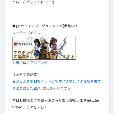
どらてんどらてん(*´▽｀*)
◆[ドラクエ10ブログランキング]参加中！
↓一日一ポチ♪↓
人気ブログランキング
【おすすめ記事】
★ジェムを無料でゲットしてマイタウンメダル増産裏ワ
ザ法を試した結果…教えちゃいますｗ
本日も最後までお読み頂き有り難う御座いますm(__)m
SNSのシェアをぜひ！