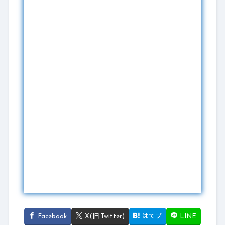
Facebook
X(旧:Twitter)
はてブ
LINE