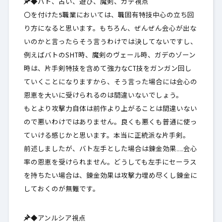
◆バト、占い、遊び、魔剣、ガデ視点
〇を付けた5職業においては、職固有特技中心の立ち回
り方になると思います。もちろん、ぜんぜん会心が出な
いのかと言ったらそう言うわけでは決してないですし、
例えばバトのSHT時、魔剣のヴェール時、ガデのゾーン
時は、片手剣特技を含めて強力なCT技をガンガン回し
ていくことになりますから、そう言った場合には会心の
恩恵を大いに受けられるのは間違いないでしょう。
もとより攻撃力自体は前作より上がることは間違いない
ので悪いわけではありません。良くも悪くも普通に使っ
ていける感じかと思います。本当に正統派な片手剣。
前述しましたが、バト左手とした場合は錬金効果……会心
率の恩恵を受けられません。どうしても左手にセーラス
を持ちたい場合は、錬金効果は攻撃力埋め尽くし錬金に
しておくのが無難です。
◆アンルシア視点