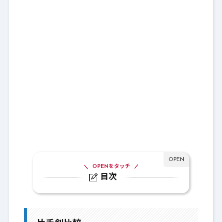
OPENをタッチ
目次
1.
片手剣比較
1-1.
Lv120：セーラスソード