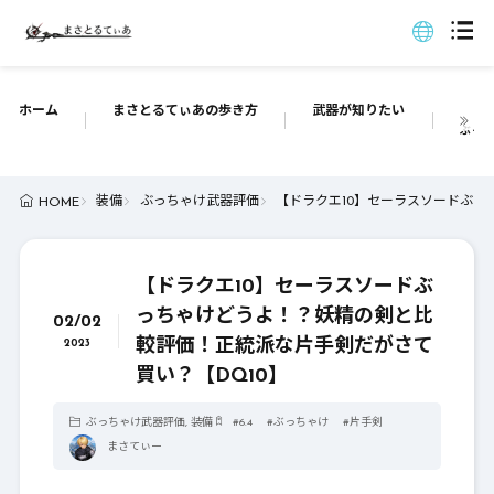
ホーム
まさとるてぃあの歩き方
武器が知りたい
ぶっち
装備
ぶっちゃけ武器評価
【ドラクエ10】セーラスソードぶっ
HOME
【ドラクエ10】セーラスソードぶ
っちゃけどうよ！？妖精の剣と比
02/02
較評価！正統派な片手剣だがさて
2023
買い？【DQ10】
ぶっちゃけ武器評価
,
装備
#
6.4
#
ぶっちゃけ
#
片手剣
まさてぃー