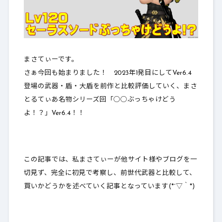
まさてぃーです。
さぁ今回も始まりました！ 2023年1発目にしてVer6.4
登場の武器・盾・大盾を前作と比較評価していく、まさ
とるてぃあ名物シリーズ回「
○○ぶっちゃけどう
よ！？
」Ver6.4！！
この記事では、私まさてぃーが他サイト様やブログを一
切見ず、完全に初見で考察し、前世代武器と比較して、
買いかどうかを述べていく
記事となっています(*´▽｀*)