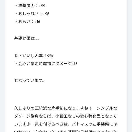
・攻撃魔力：
+22
・おしゃれさ：
+26
・おもさ：
+16
基礎効果は……
・かいしん率+1.2％
・会心と暴走時魔物にダメージ+15
となっています。
久しぶりの
正統派な片手剣
になりますね！ シンプルな
ダメージ勝負ならば、小細工なしの会心特化型となって
います♪ 気を付けるべきは、バトマスの左手装備には