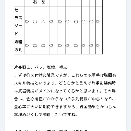
右
左
セー
ラス
◎
○
△
◎
◎
○
〇
○
○
◎
ソー
ド
妖精
◎
◎
◎
◎
◎
◎
◎
◎
◎
◎
の剣
◆戦士、パラ、魔戦、視点
まずは◎を付けた職業ですが、これらの攻撃手は職固有
スキル特技というより、どちらかと言えば片手剣装備時
は武器特技がメインになってくるかと思います。その場
合は、会心補正がかからない片手剣特技が中心となり、
会心率に大いに期待できますから、錬金効果もかいしん
率埋め尽くしで調達したいですね。