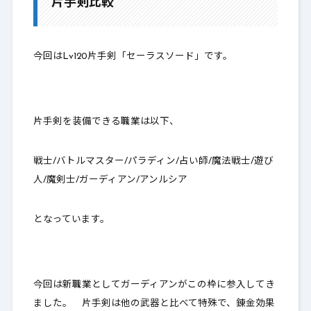
片手剣比較
1-2.
Lv118：妖精の剣
1-3.
職業別一覧表
今回はLv120片手剣「
セーラスソード
」です。
2.
最後に～買いか？～
片手剣を装備できる職業は以下、
戦士/バトルマスター/パラディン/占い師/魔法戦士/遊び
人/魔剣士/ガーディアン/アンルシア
となっています。
今回は新職業としてガーディアンがこの枠に参入してき
ました。 片手剣は他の武器と比べて特殊で、錬金効果