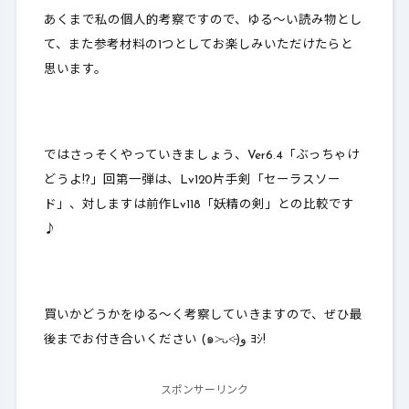
あくまで私の個人的考察ですので、ゆる～い読み物とし
て、また参考材料の1つとしてお楽しみいただけたらと
思います。
ではさっそくやっていきましょう、Ver6.4「ぶっちゃけ
どうよ!?」回第一弾は、Lv120片手剣「セーラスソー
ド」、対しますは前作Lv118「妖精の剣」との比較です
♪
買いかどうかをゆる～く考察していきますので、ぜひ最
後までお付き合いください (๑˃̵ᴗ˂̵)و ﾖｼ!
スポンサーリンク