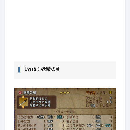
Lv118：妖精の剣