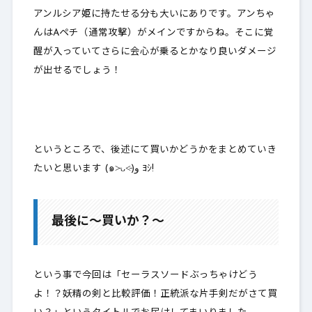
アンルシア姫に持たせる分も大いにありです。アンちゃ
んはAペチ（通常攻撃）がメインですからね。そこに覚
醒が入っていてさらに会心が乗るとかなり良いダメージ
が出せるでしょう！
というところで、後述にて買いかどうかをまとめていき
たいと思います (๑˃̵ᴗ˂̵)و ﾖｼ!
最後に～買いか？～
という事で今回は「セーラスソードぶっちゃけどう
よ！？妖精の剣と比較評価！正統派な片手剣だがさて買