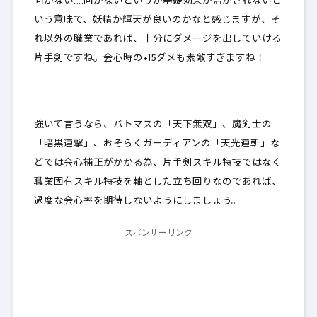
向かない……向かないというか基礎効果が活かされないと
いう意味で、妖精か輝天が良いのかなと感じますが、そ
れ以外の職業であれば、十分にダメージを出していける
片手剣ですね。会心時の+15ダメも素敵すぎますね！
強いて言うなら、バトマスの「天下無双」、魔剣士の
「暗黒連撃」、おそらくガーディアンの「天光連斬」な
どでは会心補正がかかる為、片手剣スキル特技ではなく
職業固有スキル特技を軸とした立ち回りなのであれば、
過度な会心率を期待しないようにしましょう
。
スポンサーリンク