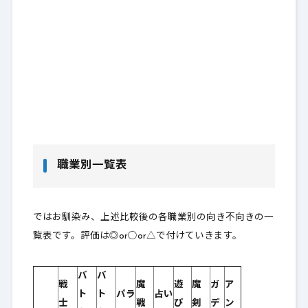
職業別一覧表
ではお馴染み、上述比較後の各職業別の向き不向きの一
覧表です。評価は◎or○or△で付けていきます。
バ
バ
戦
魔
遊
魔
ガ
ア
ト
ト
パラ
占い
士
戦
び
剣
デ
ン