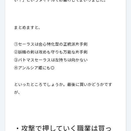
い？」というタイトルでお届けしてまいりました。
まとめますと、
①セーラスは会心特化型の正統派片手剣
②妖精の剣は攻めも守りも万能な片手剣
③バトマスセーラスは左持ちは向かない
④アンルシア姫にも◎
といったところでしょうか。最後に買いかどうかです
が、
・
攻撃で押していく職業は買っ