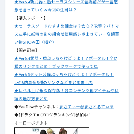
★Ver6.4新武器・盾セーラスシリーズ登場前だが一言感
想を言っていくｗ今回の注目は？
【購入レポート】
★セーラスソードおすすめ錬金は？会心？攻撃？バトマ
ス左手に妖精の剣の組合せ使用感レポまさてぃー高額買
い物SHOW回（紹介）
【関連記事】
★Ver6.4武器・盾ぶっちゃけどうよ！？ポータル！全17
種のリンクまとめ！ブックマークで使ってね
★Ver6.3セット装備ぶっちゃけどうよ！？ポータル！
Lv118防具全5種のリンクなどまとめました
★レベル上げ永久保存版！各コンテンツ他アイテムや料
理の選び方まとめ
◆YouTubeチャンネル：
まさてぃー＠まさとるてぃあ
◆[ドラクエ10ブログランキング]参加中！
↓一日一ポチ♪↓