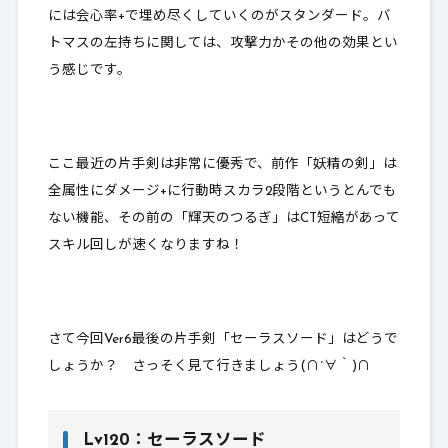
には会心率+で埋め尽くしていくのがスタンダード。バ
トマスの左持ちに関しては、攻撃力かその他の効果とい
う感じです。
ここ最近の片手剣は非常に優秀で、前作「妖精の剣」は
全属性にダメージ+に行動時スカラ2段階というとんでも
ない機能、その前の「輝天のつるぎ」はCT短縮があって
スキル回しが速くなりますね！
さて今回Ver6最後の片手剣「セーラスソード」はどうで
しょうか？ さっそく見て行きましょう(∩´∀｀)∩
Lv120：セーラスソード