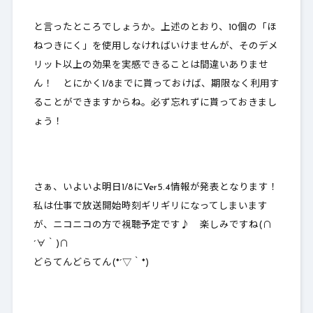
と言ったところでしょうか。上述のとおり、10個の「ほ
ねつきにく」を使用しなければいけませんが、その
デメ
リット以上の効果を実感できることは間違いありませ
ん
！ とにかく1/8までに貰っておけば、期限なく利用す
ることができますからね。必ず忘れずに貰っておきまし
ょう！
さぁ、いよいよ明日1/8にVer5.4情報が発表となります！
私は仕事で放送開始時刻ギリギリになってしまいます
が、ニコニコの方で視聴予定です♪ 楽しみですね(∩
´∀｀)∩
どらてんどらてん(*´▽｀*)