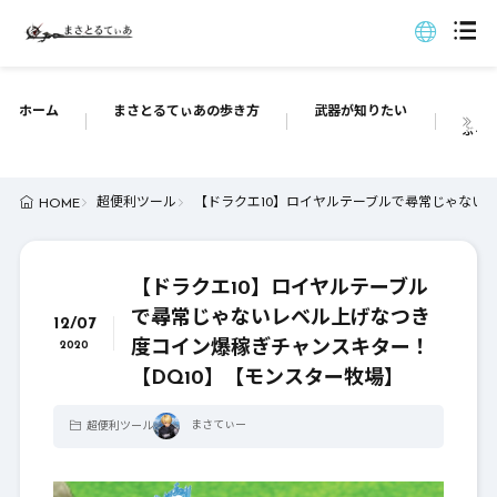
ホーム
まさとるてぃあの歩き方
武器が知りたい
ぶっち
超便利ツール
【ドラクエ10】ロイヤルテーブルで尋常じゃない
HOME
【ドラクエ10】ロイヤルテーブル
で尋常じゃないレベル上げなつき
12/07
度コイン爆稼ぎチャンスキター！
2020
【DQ10】【モンスター牧場】
まさてぃー
超便利ツール