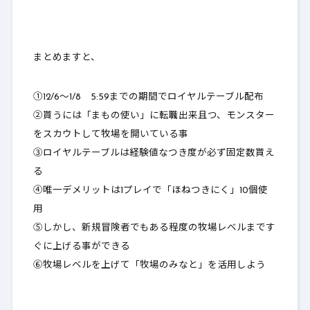
まとめますと、
①12/6～1/8 5:59までの期間でロイヤルテーブル配布
②貰うには「まもの使い」に転職出来且つ、モンスター
をスカウトして牧場を開いている事
③ロイヤルテーブルは経験値なつき度が必ず固定数貰え
る
④唯一デメリットは1プレイで「ほねつきにく」10個使
用
⑤しかし、新規冒険者でもある程度の牧場レベルまです
ぐに上げる事ができる
⑥牧場レベルを上げて「牧場のみなと」を活用しよう