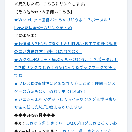
※購入した際、こちらにリンクします。
【その他Ver7.3の装備はこちら】
★Ver7.3セット装備ぶっちゃけどうよ！？ポータル！
Lv128防具全5種のリンクまとめ
【関連記事】
★装備購入初心者に捧ぐ！汎用性高いおすすめ錬金効果
の買い方選び方！耐性はこれでOK！
★Ver7.2Lv128武器・盾ぶっちゃけどうよ！？ポータル！
全17種リンクまとめ！お気に入り＆ブックマークで使っ
てね
★ブレス100％耐性に必要な作り方まとめ！仲間モンス
ターの方法もOK！恐れずボスに挑め！
★ジェムを無料でゲットしてマイタウンメダル増産裏ワ
ザ法を試した結果…教えちゃいますｗ
◆◆◆SNS各種◆◆◆
◆X：
まさゆき＠まさてぃーDQXブログまさとるてぃあ
◆YouTubeチャンネル：
まさてぃー＠まさとるてぃあ