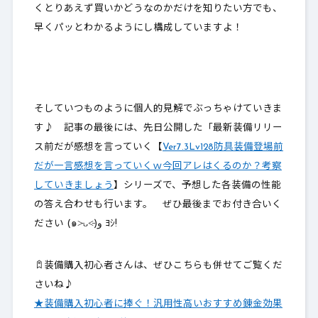
くとりあえず買いかどうなのかだけを知りたい方でも、
早くパッとわかるようにし構成していますよ！
そしていつものように
個人的見解でぶっちゃけていきま
す
♪ 記事の最後には、先日公開した「最新装備リリー
ス前だが感想を言っていく【
Ver7.3Lv128防具装備登場前
だが一言感想を言っていくｗ今回アレはくるのか？考察
していきましょう
】シリーズで、予想した各装備の性能
の答え合わせも行います。 ぜひ最後までお付き合いく
ださい (๑˃̵ᴗ˂̵)و ﾖｼ!
装備購入初心者さんは、ぜひこちらも併せてご覧くだ
さいね♪
★装備購入初心者に捧ぐ！汎用性高いおすすめ錬金効果