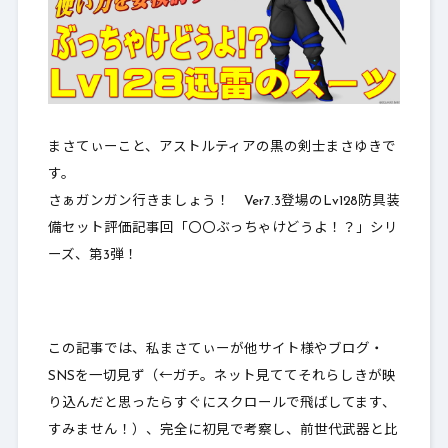
まさてぃーこと、アストルティアの黒の剣士まさゆきで
す。
さぁガンガン行きましょう！ Ver7.3登場のLv128防具装
備セット評価記事回「
〇〇ぶっちゃけどうよ！？
」シリ
ーズ、第3弾！
この記事では、私まさてぃーが他サイト様やブログ・
SNSを一切見ず（←ガチ。ネット見ててそれらしきが映
り込んだと思ったらすぐにスクロールで飛ばしてます、
すみません！）、完全に初見で考察し、前世代武器と比