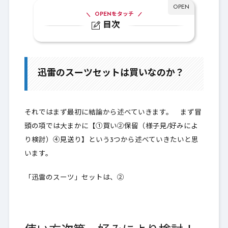
OPENをタッチ
目次
1.
迅雷のスーツセットは買いなのか？
2.
超アタッカー系装備比較
迅雷のスーツセットは買いなのか？
3.
Lv128：迅雷のスーツセット
4.
Lv125：一角鬼の闘着セット
それではまず最初に結論から述べていきます。 まず冒
5.
比較結果
頭の項では大まかに【①買い②保留（様子見/好みによ
り検討）④見送り】という3つから述べていきたいと思
6.
最終結論～買いか～
います。
「迅雷のスーツ」セットは、②