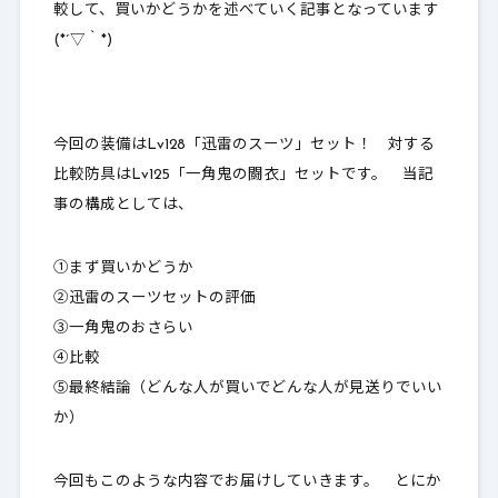
較して、
買いかどうかを述べていく
記事となっています
(*´▽｀*)
今回の装備はLv128「迅雷のスーツ」セット！ 対する
比較防具はLv125「一角鬼の闘衣」セットです。 当記
事の構成としては、
①まず買いかどうか
②迅雷のスーツセットの評価
③一角鬼のおさらい
④比較
⑤最終結論（どんな人が買いでどんな人が見送りでいい
か）
今回もこのような内容でお届けしていきます。 とにか