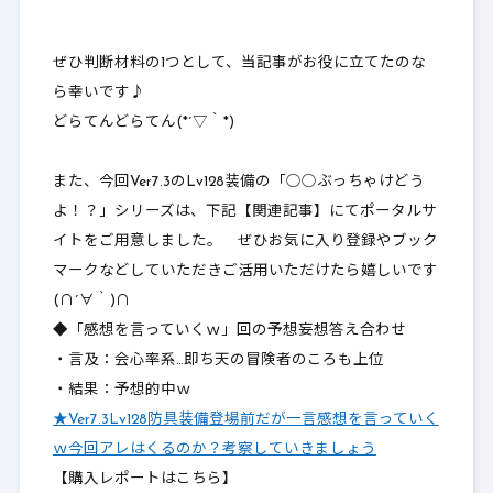
ぜひ判断材料の1つとして、当記事がお役に立てたのな
ら幸いです♪
どらてんどらてん(*´▽｀*)
また、今回Ver7.3のLv128装備の「○○ぶっちゃけどう
よ！？」シリーズは、下記【関連記事】にてポータルサ
イトをご用意しました。 ぜひお気に入り登録やブック
マークなどしていただきご活用いただけたら嬉しいです
(∩´∀｀)∩
◆「感想を言っていくｗ」回の予想妄想答え合わせ
・言及：会心率系…即ち天の冒険者のころも上位
・結果：予想的中ｗ
★Ver7.3Lv128防具装備登場前だが一言感想を言っていく
ｗ今回アレはくるのか？考察していきましょう
【購入レポートはこちら】