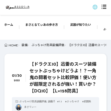
ホーム
まさとるてぃあの歩き方
武器が知りたい
ぶっち
装備
ぶっちゃけ防具装備評価
【ドラクエ10】迅雷のスーツ装
HOME
【ドラクエ10】迅雷のスーツ装備
セットぶっちゃけどうよ！？一角
01/30
鬼の闘着セット比較評価！使い方
2025
が超限定されるが強い！買いか？
【DQ10】【Lv128防具】
ぶっちゃけ防具装備評価
,
装備
#
7.3
#
ぶっちゃけ
#
武闘系
まさてぃー