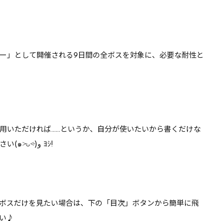
ー」として開催される9日間の全ボスを対象に、
必要な耐性と
用いただければ……というか、自分が使いたいから書くだけな
のですがｗ ぜひ最後までお付き合いください(๑˃̵ᴗ˂̵)و ﾖｼ!
ボスだけを見たい場合は、下の「目次」ボタンから簡単に飛
い♪