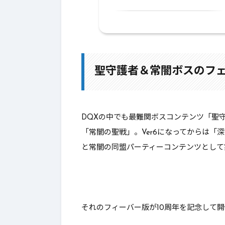
1.
聖守護者＆常闇ボスのフェス
1-1.
各ボスの必要耐性と敵属性
1-2.
冥骸魔レギルラッゾたち
聖守護者＆常闇ボスのフ
1-3.
紅殻魔スコルパイド
1-4.
ダークキング
DQXの中でも最難関ボスコンテンツ「聖
「常闇の聖戦」。Ver6になってからは「
1-5.
翠将鬼ジェルザーク
と常闇の同盟パーティーコンテンツ
として
1-6.
剛獣鬼ガルドドン
1-7.
海冥主メイヴ
1-8.
邪蒼鎧デルメゼ
それのフィーバー版が10周年を記念して
1-9.
羅刹王バラシュナ