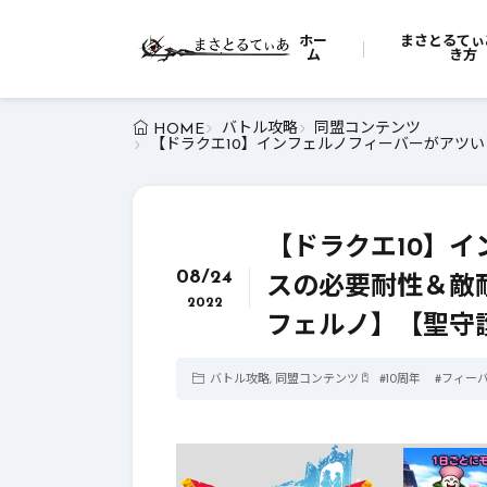
ホー
まさとるてぃ
ム
き方
バトル攻略
同盟コンテンツ
HOME
【ドラクエ10】インフェルノフィーバーがアツ
【ドラクエ10】
08/24
スの必要耐性＆敵
2022
フェルノ】【聖守
バトル攻略
,
同盟コンテンツ
#
10周年
#
フィー