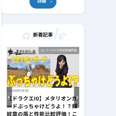
詳細
article
新着記事
価
ぶっちゃけ武器評価
2026年7月4日
2026年7月4日
ガ
【ドラクエ10】メタリオンサ
【ドラクエ1
輝
イズぶっちゃけどうよ！？レ
ーターぶっち
こ
イヴンサイズと性能比較評
ニンフの妖弓