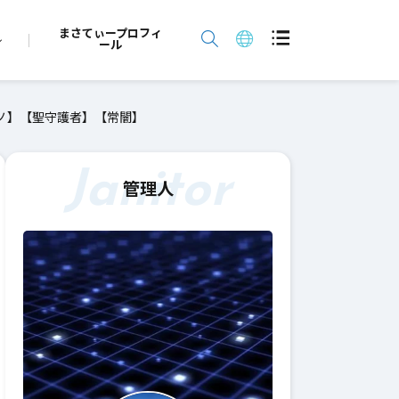
まさてぃープロフィ
ール
ノ】【聖守護者】【常闇】
Janitor
管理人