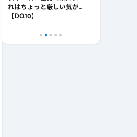
価！強いけどどうなのこれｗ
価！これ職業
【DQ10】【鎌】
【DQ10】