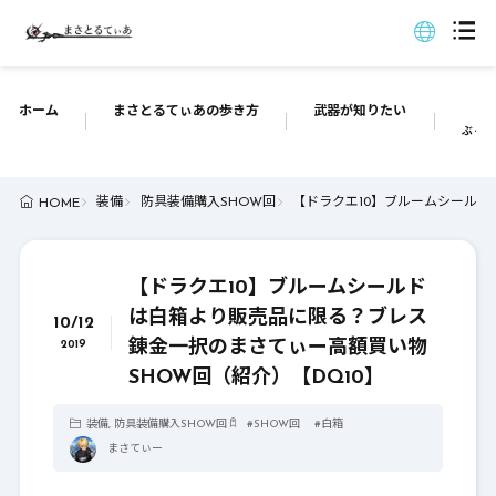
ホーム
まさとるてぃあの歩き方
武器が知りたい
ぶっち
装備
防具装備購入SHOW回
【ドラクエ10】ブルームシールド
HOME
【ドラクエ10】ブルームシールド
は白箱より販売品に限る？ブレス
10/12
錬金一択のまさてぃー高額買い物
2019
SHOW回（紹介）【DQ10】
装備
,
防具装備購入SHOW回
#
SHOW回
#
白箱
まさてぃー