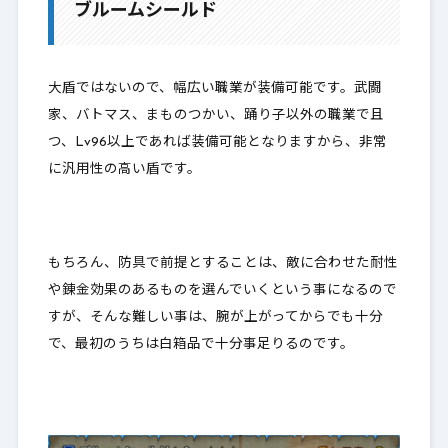
ブルームシールド
2-1.
錬金効果はブレス系ダメージ軽減
2-2.
バザー相場
大盾ではないので、幅広い職業が装備可能です。
武闘
家、バトマス、まものつかい、踊り子
以外の職業
で且
3.
最後に
つ、
Lv96以上
であれば装備可能となりますから、非常
に汎用性の高い盾です。
もちろん、防具で前提とすることは、敵に合わせた耐性
や錬金効果のあるものを選んでいくという事になるので
すが、そんな難しい事は、腕が上がってからでも十分
で、
最初のうちは白箱品で十分事足りるのです。