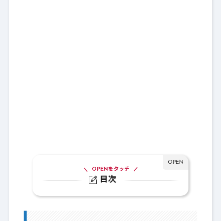
OPENをタッチ
目次
1.
ブルームシールド
2.
バザー絞り込み選定基準