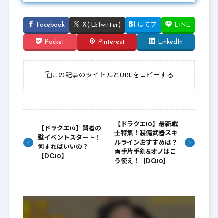
Facebook
X(旧:Twitter)
はてブ
LINE
Pocket
Pinterest
LinkedIn
この記事のタイトルとURLをコピーする
【ドラクエ10】最新戦
【ドラクエ10】賢者の
士特集！装備武器スキ
壁イベントスタート！
ルラインおすすめは？
何すればいいの？
両手片手剣&オノはこ
【DQ10】
う使え！【DQ10】