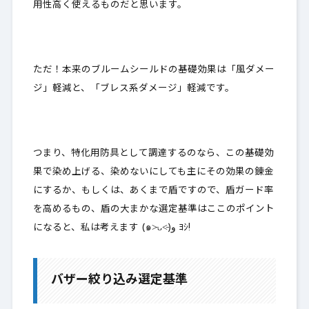
用性高く使えるものだと思います。
ただ！本来のブルームシールドの基礎効果は「風ダメー
ジ」軽減と、「ブレス系ダメージ」軽減です。
つまり、特化用防具として調達するのなら、この
基礎効
果で染め上げる
、染めないにしても主にその効果の錬金
にするか、もしくは、あくまで盾ですので、
盾ガード率
を高めるもの
、盾の大まかな選定基準はここのポイント
になると、私は考えます (๑˃̵ᴗ˂̵)و ﾖｼ!
バザー絞り込み選定基準