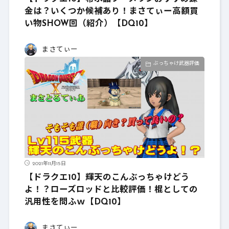
金は？いくつか候補あり！まさてぃー高額買
い物SHOW回（紹介）【DQ10】
まさてぃー
ぶっちゃけ武器評価
2021年11月15日
【ドラクエ10】輝天のこんぶっちゃけどう
よ！？ローズロッドと比較評価！棍としての
汎用性を問ふｗ【DQ10】
まさてぃー