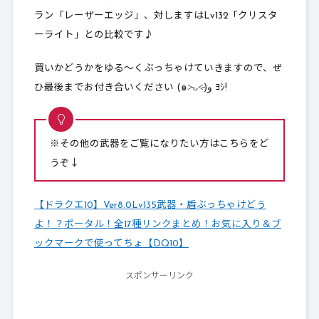
ラン「レーザーエッジ」、対しますはLv132「クリスタ
ーライト」との比較です♪
買いかどうかをゆる～くぶっちゃけていきますので、ぜ
ひ最後までお付き合いください (๑˃̵ᴗ˂̵)و ﾖｼ!
※その他の武器をご覧になりたい方はこちらをど
うぞ↓
【ドラクエ10】Ver8.0Lv135武器・盾ぶっちゃけどう
よ！？ポータル！全17種リンクまとめ！お気に入り＆ブ
ックマークで使ってちょ【DQ10】
スポンサーリンク