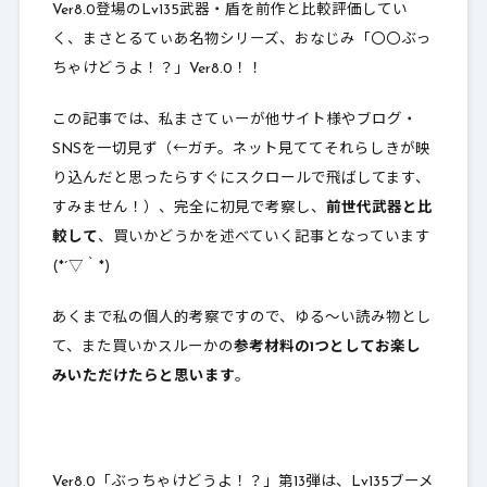
Ver8.0登場のLv135武器・盾を前作と比較評価してい
く、まさとるてぃあ名物シリーズ、おなじみ「〇〇ぶっ
ちゃけどうよ！？」Ver8.0！！
この記事では、私まさてぃーが他サイト様やブログ・
SNSを一切見ず（←ガチ。ネット見ててそれらしきが映
り込んだと思ったらすぐにスクロールで飛ばしてます、
すみません！）、完全に初見で考察し、
前世代武器と比
較して
、買いかどうかを述べていく記事となっています
(*´▽｀*)
あくまで私の個人的考察ですので、ゆる～い読み物とし
て、また買いかスルーかの
参考材料の1つとしてお楽し
みいただけたらと思います
。
Ver8.0「ぶっちゃけどうよ！？」第13弾は、Lv135ブーメ