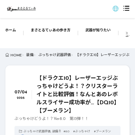
ホーム
まさとるてぃあの歩き方
武器が知りたい
ぶっち
装備
ぶっちゃけ武器評価
【ドラクエ10】レーザーエッジぶっ
HOME
【ドラクエ10】レーザーエッジぶ
っちゃけどうよ！？クリスターラ
07/04
イトと比較評価！なんとあのレボ
2026
ルスライサー成功率が…【DQ10】
【ブーメラン】
ぶっちゃけどうよ！？Ver8.0 第13弾！！
ぶっちゃけ武器評価
,
装備
#
8.0
#
ぶっちゃけ
#
ブーメラン