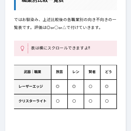
職業別比較一覧表
ではお馴染み、上述比較後の各職業別の向き不向きの一
覧表です。評価は◎or○or△で付けていきます。
表は横にスクロールできますよ!!
武器｜職業
旅芸
レン
賢者
どう
遊び
レーザーエッジ
◎
◎
〇
◎
◎
クリスターライト
〇
〇
〇
〇
◎