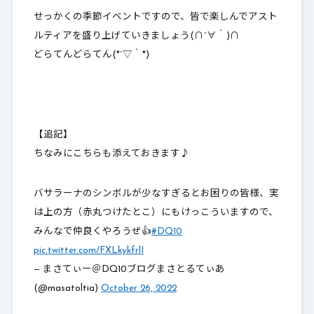
せっかくの季節イベントですので、皆で楽しんでアスト
ルティアを盛り上げていきましょう(∩´∀｀)∩
どらてんどらてん(*´▽｀*)
【追記】
ちなみにこちらも添えておきます♪
バサラーナのシンボルが少なすぎるとお困りの皆様、実
は上の方（赤丸つけたとこ）にもけっこういますので、
みんなで仲良くやろうぜ👍
#DQ10
pic.twitter.com/FXLkykfrlI
— まさてぃー＠DQ10ブログまさとるてぃあ
(@masatoltia)
October 26, 2022