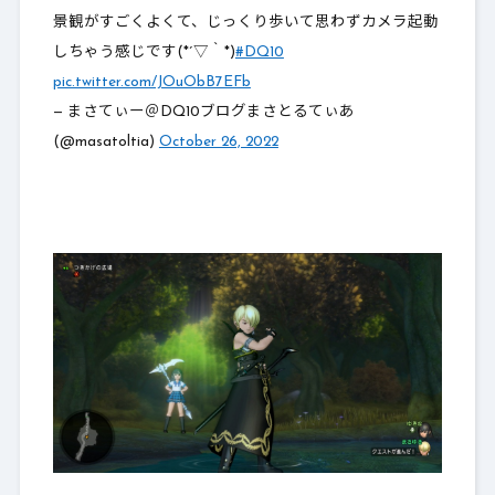
景観がすごくよくて、じっくり歩いて思わずカメラ起動
しちゃう感じです(*´▽｀*)
#DQ10
pic.twitter.com/JOuObB7EFb
— まさてぃー＠DQ10ブログまさとるてぃあ
(@masatoltia)
October 26, 2022