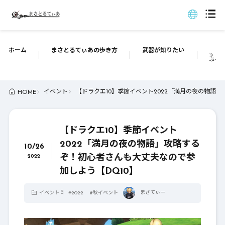
ホーム
まさとるてぃあの歩き方
武器が知りたい
ぶっち
イベント
【ドラクエ10】季節イベント2022「満月の夜の物語
HOME
【ドラクエ10】季節イベント
2022「満月の夜の物語」攻略する
10/26
ぞ！初心者さんも大丈夫なので参
2022
加しよう【DQ10】
まさてぃー
イベント
#
2022
#
秋イベント