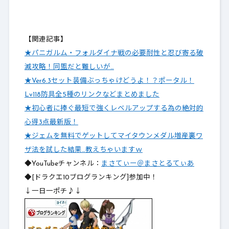
【関連記事】
★パニガルム・フォルダイナ戦の必要耐性と忍び寄る破
滅攻略！同盟だと難しいが…
★Ver6.3セット装備ぶっちゃけどうよ！？ポータル！
Lv118防具全5種のリンクなどまとめました
★初心者に捧ぐ最短で強くレベルアップする為の絶対的
心得3点最新版！
★ジェムを無料でゲットしてマイタウンメダル増産裏ワ
ザ法を試した結果…教えちゃいますｗ
◆YouTubeチャンネル：
まさてぃー＠まさとるてぃあ
◆[ドラクエ10ブログランキング]参加中！
↓一日一ポチ♪↓