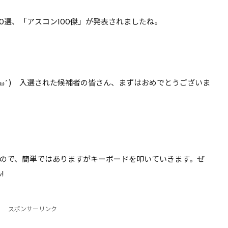
るぞ【DQ10】
れはちょっと厳しい気が…
0選、「アスコン100傑」が発表されましたね。
【DQ10】
^ω^) 入選された候補者の皆さん、まずはおめでとうございま
ので、簡単ではありますがキーボードを叩いていきます。ぜ
ᴗ˂̵)و ﾖｼ!
スポンサーリンク