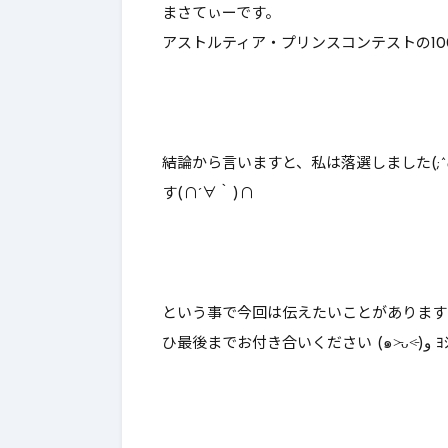
まさてぃーです。
んとあのレボルスライサー成
これはやれ
アストルティア・プリンスコンテストの10
功率が…【DQ10】【ブーメラ
ン】
結論から言いますと、私は落選しました(;
す(∩´∀｀)∩
という事で今回は伝えたいことがあります
ひ最後までお付き合いください (๑˃̵