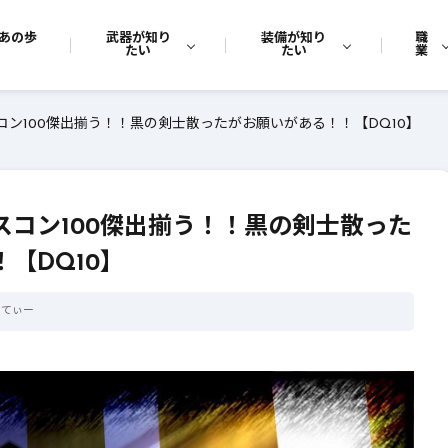
あの歩
武器が知り
装備が知り
職
たい
たい
業
コン100傑出揃う！！黒の剣士散ったがお願いがある！！【DQ10】
スコン100傑出揃う！！黒の剣士散った
【DQ10】
さてぃー