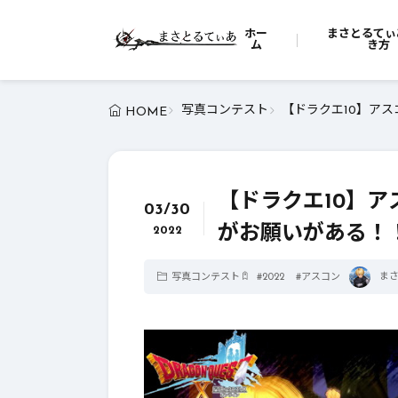
ホー
まさとるてぃ
ム
き方
写真コンテスト
【ドラクエ10】アス
HOME
【ドラクエ10】ア
03/30
がお願いがある！！
2022
ま
写真コンテスト
#
2022
#
アスコン