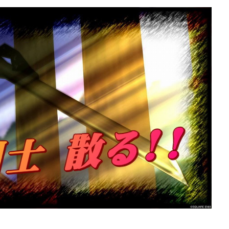
ぶっちゃけ防具装備評価
ぶっちゃけ防具装備
2026年7月4日
エ10】メタリオンシ
【ドラクエ10】メタリオ
っちゃけどうよ！？
ードぶっちゃけどうよ！？
盾と性能比較評価！
紋章の盾と性能比較評価！