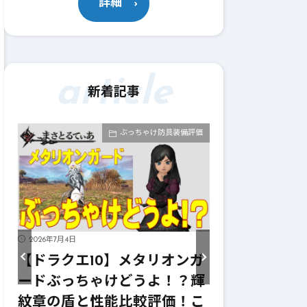
詳細
article
新着記事
評価
ぶっちゃけ武器評価
2026年7月4日
2026年7月4日
ンガ
【ドラクエ10】メタリオンサ
【ドラクエ1
輝
イズぶっちゃけどうよ！？レ
ーターぶっ
こ
イヴンサイズと性能比較評
ニンフの妖