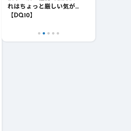
価！強いけどどうなのこれｗ
価！これ職
【DQ10】【鎌】
【DQ10】