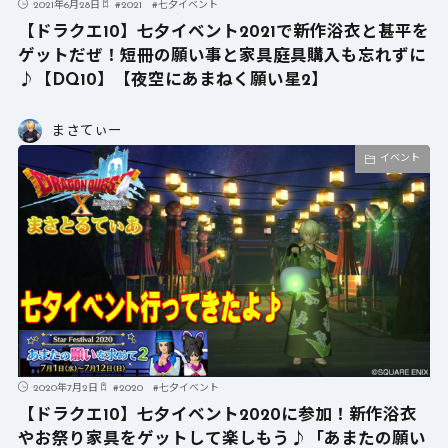
2021年6月28日
#
2021
#
七夕イベント
【ドラクエ10】七夕イベント2021で新作浴衣と甚平を
ゲットだぜ！短冊の願い事と家具庭具購入も忘れずに
♪【DQ10】【夜空にあまねく願い星2】
まさてぃー
イベント
2020年7月2日
#
2020
#
七夕イベント
【ドラクエ10】七夕イベント2020に参加！新作浴衣
やお祭り家具をゲットして楽しもう♪「あまたの願い