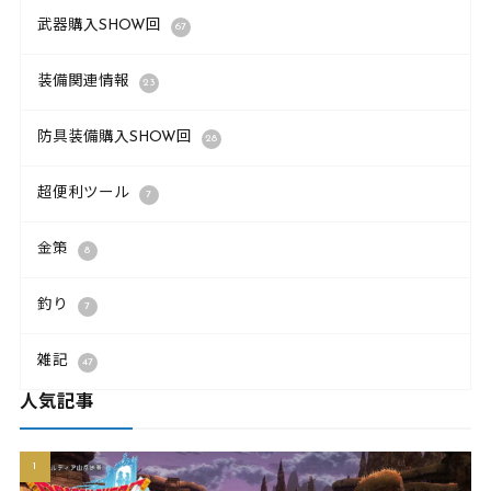
武器購入SHOW回
67
装備関連情報
23
防具装備購入SHOW回
28
超便利ツール
7
金策
8
釣り
7
雑記
47
人気記事