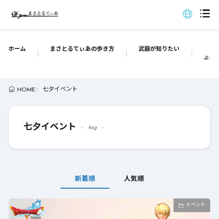
ホーム
まさとるてぃあの歩き方
武器が知りたい
ぶっち
七夕イベント
HOME
七夕イベント
tag
新着順
人気順
イベント