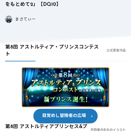
をもとめて2」【DQ10】
まさてぃー
第8回 アストルティア・プリンスコンテス
公式受賞作品
ト
目覚めし冒険者の広場
第8回 アストルティアプリンセス&プ
芝田優作先生のイラスト