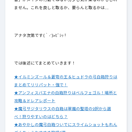
書」がメインの行動ではない
分少し気が楽なのかもしれ
ません。これを良しと取るか、要らんと取るかは……
アナタ次第です(｀-´)>ﾋﾞｼｯ !
では後述にてまとめていきます！
★イルミンズール＆蒼穹の王＆ヒュドラの弓白箱狩りは
まとめてリリパット・強で！
★アンフィスバエナの白箱狩りはベルフェゴル！場所と
攻略＆ドレアレポート
★魔弓サジタリウスの白箱は翠嵐の聖塔の2択から選
べ！狩りやすいのはどちら？
★あやかしの魔弓白箱ついでにスライムショットもれん