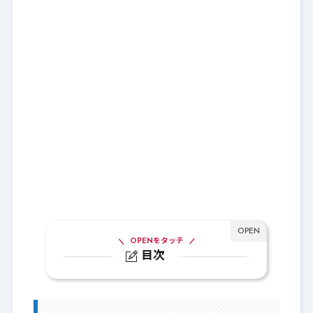
OPENをタッチ
目次
1.
サイレスはめんどくさい？
1-1.
おすすめ狩場はローヌ樹林帯