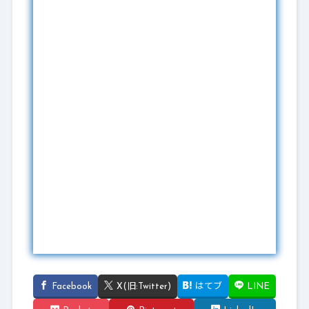
Facebook
X(旧:Twitter)
はてブ
LINE