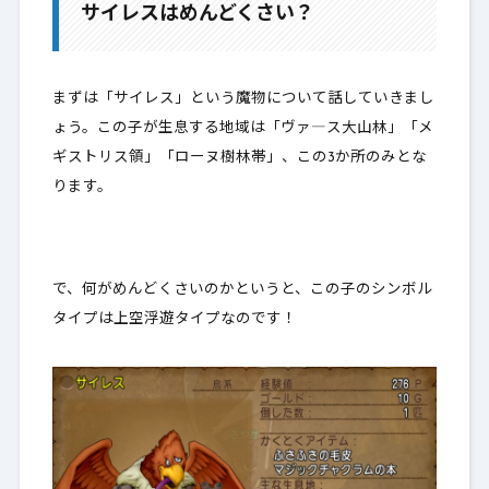
サイレスはめんどくさい？
2.
戦果
2-1.
Lv70聖王の弓
まずは「サイレス」という魔物について話していきまし
ょう。この子が生息する地域は「ヴァ―ス大山林」「メ
2-2.
オーディーンボウ
ギストリス領」「ローヌ樹林帯」、この3か所のみとな
ります。
3.
最後に
で、何がめんどくさいのかというと、この子のシンボル
タイプは上空浮遊タイプなのです！