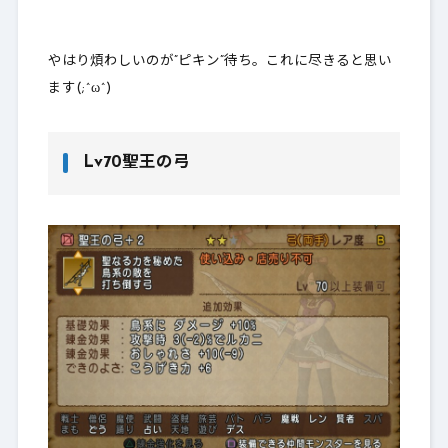
やはり煩わしいのが”ピキン”待ち。これに尽きると思い
ます(;^ω^)
Lv70聖王の弓