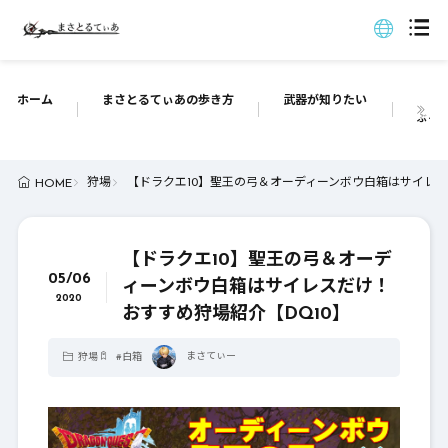
ホーム
まさとるてぃあの歩き方
武器が知りたい
ぶっち
狩場
【ドラクエ10】聖王の弓＆オーディーンボウ白箱はサイレス
HOME
【ドラクエ10】聖王の弓＆オーデ
05/06
ィーンボウ白箱はサイレスだけ！
2020
おすすめ狩場紹介【DQ10】
まさてぃー
狩場
#
白箱