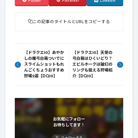
Pocket
Pinterest
LinkedIn
この記事のタイトルとURLをコピーする
【ドラクエ10】あやか
【ドラクエ10】天使の
しの魔弓白箱ついでに
弓白箱はひくいどり？
スライムショットもれ
エビルホークは破幻の
んごくちょうおすすめ
リングも狙える狩場紹
狩場2選【DQ10】
介【DQ10】
お気軽にフォロー
お待ちしてます！