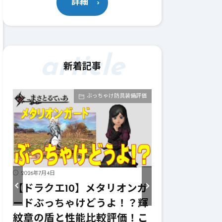
詳細
article
新着記事
評価
ぶっちゃけ武器評価
2026年7月4日
2026年7月4日
ンガ
【ドラクエ10】メタリオンサ
【ドラクエ1
輝
イズぶっちゃけどうよ！？レ
ーターぶっ
こ
イヴンサイズと性能比較評
ニンフの妖