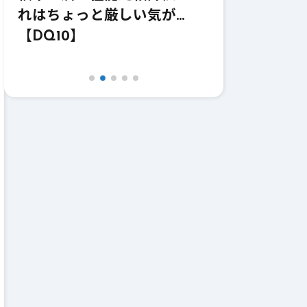
価！強いけどどうなのこれｗ
価！これ職
【DQ10】【鎌】
【DQ10】