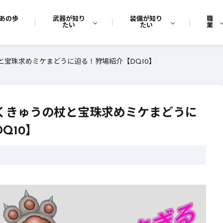
あの歩
武器が知り
装備が知り
職
たい
たい
業
と宝珠求めミケまどうに迫る！狩場紹介【DQ10】
にくきゅうの杖と宝珠求めミケまどうに
Q10】