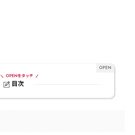
OPENをタッチ
目次
う