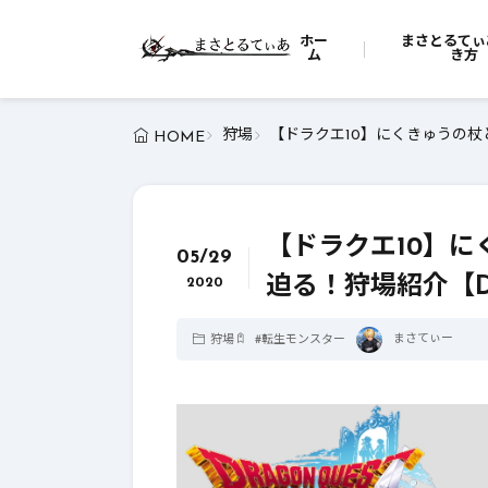
ホー
まさとるてぃ
ム
き方
狩場
【ドラクエ10】にくきゅうの杖
HOME
【ドラクエ10】
05/29
迫る！狩場紹介【D
2020
まさてぃー
狩場
#
転生モンスター