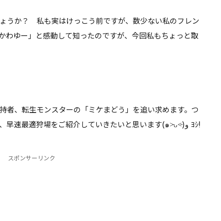
るぞ【DQ10】
れはちょっと厳しい気が…
ょうか？ 私も実はけっこう前ですが、数少ない私のフレン
【DQ10】
かわゆー」と感動して知ったのですが、今回私もちょっと取
持者、
転生モンスター
の「ミケまどう」を追い求めます。つ
いでに宝珠も取れますからね。という事で、早速最適狩場をご紹介していきたいと思います(๑˃̵ᴗ˂̵)و ﾖｼ!
スポンサーリンク