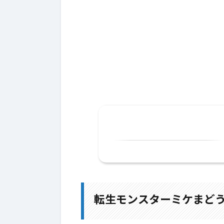
1.
転生モンスターミケまどう
1-1.
ミケまどうの狩場
転生モンスターミケまど
2.
にくきゅうの杖と宝珠