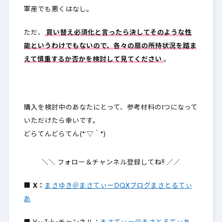
軍産でも悪くはなし。
ただ、
買い替え必須化と言ったら決してそのような性
能というわけでもないので、各々の扇の所持状況を踏ま
えて慎重するか否かを検討して見てください
。
購入を検討中のあなたにとって、参考材料の1つになって
いただけたら幸いです。
どらてんどらてん(*´▽｀*)
＼＼ フォロー＆チャンネル登録してね!! ／／
■
X：
まさゆき＠まさてぃーDQXブログまさとるてぃ
あ