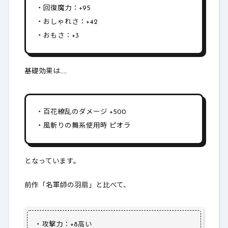
・回復魔力：+95
・おしゃれさ：+42
・おもさ：+3
基礎効果は……
・百花繚乱のダメージ +500
・風斬りの舞系使用時 ピオラ
となっています。
前作「名軍師の羽扇」と比べて、
・攻撃力：+8高い