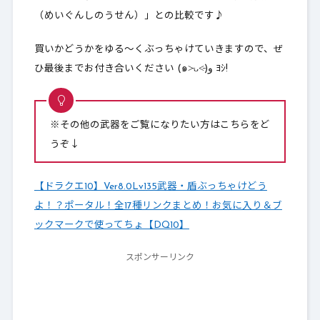
（めいぐんしのうせん）」との比較です♪
買いかどうかをゆる～くぶっちゃけていきますので、ぜ
ひ最後までお付き合いください (๑˃̵ᴗ˂̵)و ﾖｼ!
※その他の武器をご覧になりたい方はこちらをど
うぞ↓
【ドラクエ10】Ver8.0Lv135武器・盾ぶっちゃけどう
よ！？ポータル！全17種リンクまとめ！お気に入り＆ブ
ックマークで使ってちょ【DQ10】
スポンサーリンク