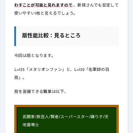
わすことが可能と見れますので
、新規さんでも安定して
使いやすい1枚と言えるでしょう。
扇性能比較：見るところ
今回は扇となります。
Lv135「メタリオンファン」と、Lv132「名軍師の羽
扇」。
扇を装備できる職業は以下、
武闘家/旅芸人/賢者/スーパースター/踊り子/天
地雷鳴士