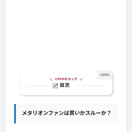
OPENをタッチ
目次
1.
メタリオンファンは買いかスルーか？
2.
扇性能比較：見るところ
メタリオンファンは買いかスルーか？
3.
Lv135：メタリオンファン
4.
Lv132：名軍師の羽扇