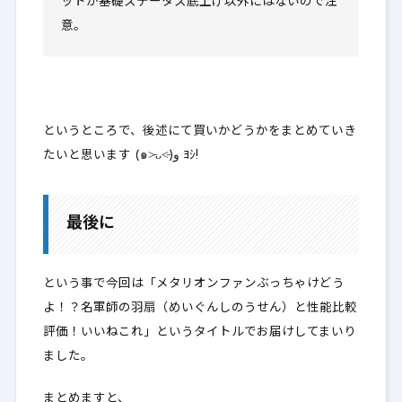
ットが基礎ステータス底上げ以外にはないので注
意。
というところで、後述にて買いかどうかをまとめていき
たいと思います (๑˃̵ᴗ˂̵)و ﾖｼ!
最後に
という事で今回は「メタリオンファンぶっちゃけどう
よ！？名軍師の羽扇（めいぐんしのうせん）と性能比較
評価！いいねこれ」というタイトルでお届けしてまいり
ました。
まとめますと、