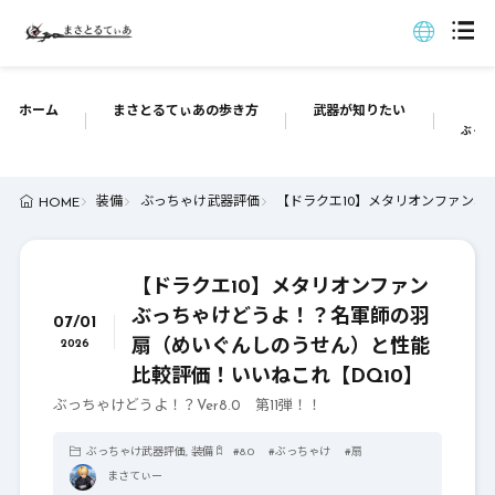
ホーム
まさとるてぃあの歩き方
武器が知りたい
ぶっち
装備
ぶっちゃけ武器評価
【ドラクエ10】メタリオンファンぶ
HOME
【ドラクエ10】メタリオンファン
ぶっちゃけどうよ！？名軍師の羽
07/01
扇（めいぐんしのうせん）と性能
2026
比較評価！いいねこれ【DQ10】
ぶっちゃけどうよ！？Ver8.0 第11弾！！
ぶっちゃけ武器評価
,
装備
#
8.0
#
ぶっちゃけ
#
扇
まさてぃー