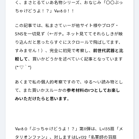
く、まさとるてぃあ名物シリーズ、おなじみ「〇〇ぶっ
ちゃけどうよ！？」Ver8.0！！
この記事では、私まさてぃーが他サイト様やブログ・
SNSを一切見ず（←ガチ。ネット見ててそれらしきが映
り込んだと思ったらすぐにスクロールで飛ばしてます、
すみません！）、完全に初見で考察し、
前世代武器と比
較して
、買いかどうかを述べていく記事となっています
(*´▽｀*)
あくまで私の個人的考察ですので、ゆる～い読み物とし
て、また買いかスルーかの
参考材料の1つとしてお楽し
みいただけたらと思います
。
Ver8.0「ぶっちゃけどうよ！？」第11弾は、Lv135扇「メ
タリオンファン」、対しますはLv132「名軍師の羽扇