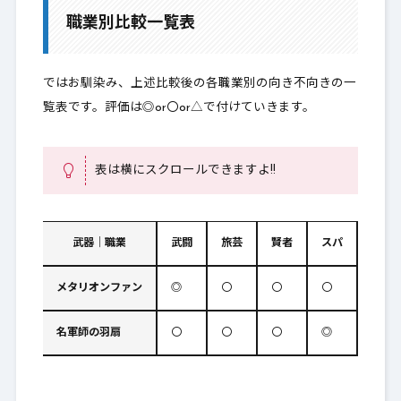
職業別比較一覧表
ではお馴染み、上述比較後の各職業別の向き不向きの一
覧表です。評価は◎or〇or△で付けていきます。
表は横にスクロールできますよ!!
武器｜職業
武闘
旅芸
賢者
スパ
踊右
メタリオンファン
◎
〇
〇
〇
◎
名軍師の羽扇
〇
〇
〇
◎
◎