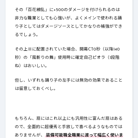
その「百花繚乱」に+500のダメージを付けられるのは
非力な職業としても心強いが、よくメインで使われる踊
り子としてはダメージソースとしてかなりの補強ができ
るでしょう。
その上Ⅲに配置されていた場合、開幕CT0秒（以降140
秒）の「風斬りの舞」使用時に確定自己ピオラ（1段階
ね）はおいしい。
但し、いずれも踊り子の左手には無効の効果であること
は留意しておくべし。
もちろん、扇にはこれ以上にも汎用性に富んだ扇はある
ので、全面的に超優秀と手放しで喜べるようなものでは
ありませんが、
装備可能職全職業に渡って幅広く使いま