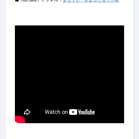
■ YouTubeチャンネル：
まさてぃー＠まさとるてぃあ