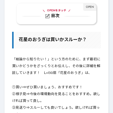
OPENをタッチ
目次
1.
花星のおうぎは買いかスルーか？
2.
扇性能比較
花星のおうぎは買いかスルーか？
3.
Lv128：花星の秘扇
4.
Lv128：おとめの秘扇
「結論から知りたい！」という方のために、まず最初に
5.
職業別一覧表
買いかどうかをざっくりとお伝えし、その後に詳細を解
説していきます！ Lv130扇「花星のおうぎ」は、
6.
最後に～買いか？～
①買い⇒ぜひ買いましょう、おすすめです！
②様子見⇒今後の環境動向を見ることをおすすめ。欲し
ければ買って良し。
③見送り⇒スルーしても良いでしょう。欲しければ買っ