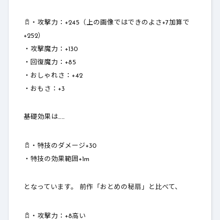
・攻撃力：
+245（上の画像ではできのよさ+7加算で
+252）
・攻撃魔力：
+130
・回復魔力：+85
・おしゃれさ：
+42
・おもさ：
+3
基礎効果は……
・特技のダメージ+30
・特技の効果範囲+1m
となっています。 前作「おとめの秘扇」と比べて、
・攻撃力：
+8高い