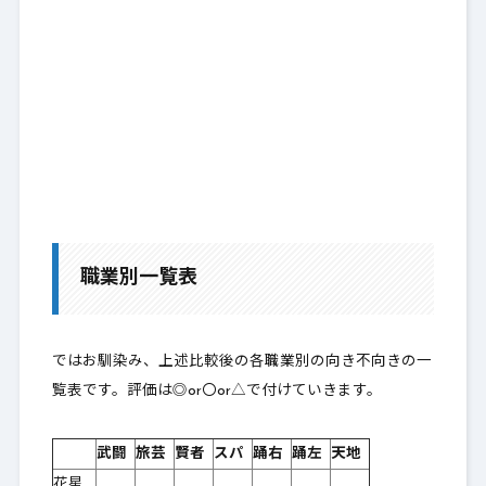
職業別一覧表
ではお馴染み、上述比較後の各職業別の向き不向きの一
覧表です。評価は◎or〇or△で付けていきます。
武闘
旅芸
賢者
スパ
踊右
踊左
天地
花星