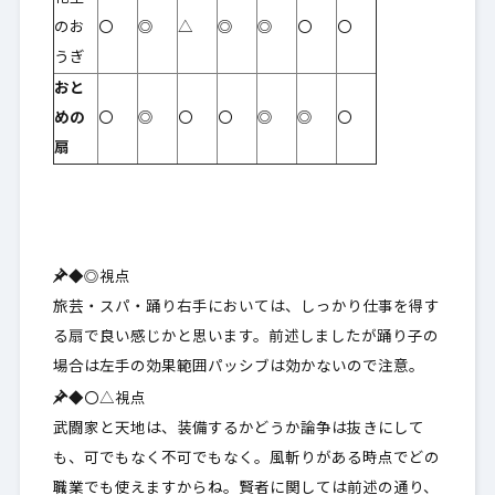
のお
〇
◎
△
◎
◎
〇
〇
うぎ
おと
めの
〇
◎
〇
〇
◎
◎
〇
扇
◆◎視点
旅芸・スパ・踊り右手においては、しっかり仕事を得す
る扇で良い感じかと思います。前述しましたが踊り子の
場合は左手の効果範囲パッシブは効かないので注意。
◆〇△視点
武闘家と天地は、装備するかどうか論争は抜きにして
も、可でもなく不可でもなく。風斬りがある時点でどの
職業でも使えますからね。賢者に関しては前述の通り、