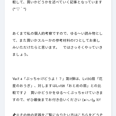
較して、
買いかどうかを述べていく
記事となっています
(*´▽｀*)
あくまで私の個人的考察ですので、ゆる～い読み物とし
て、また買いかスルーかの参考材料の1つとしてお楽し
みいただけたらと思います。 ではさっそくやっていき
ましょう。
Ver7.4「ぶっちゃけどうよ！？」第11弾は、Lv130扇「花
星のおうぎ」、対しますはLv128「おとめの扇」との比
較です♪ 買いかどうかをゆる～くぶっちゃけていきま
すので、ぜひ最後までお付き合いください (๑˃̵ᴗ˂̵)و ﾖｼ!
※その他の武器をご覧になりたい方はこちらをどうぞ