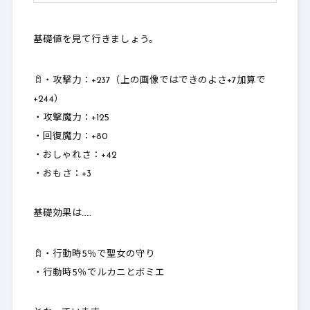
基礎値を見て行きましょう。
・攻撃力：
+237（上の画像ではできのよさ+7加算で
+244）
・攻撃魔力：
+125
・回復魔力：+80
・おしゃれさ：
+42
・おもさ：
+3
基礎効果は……
・行動時5％で聖女の守り
・行動時5％でルカニとボミエ