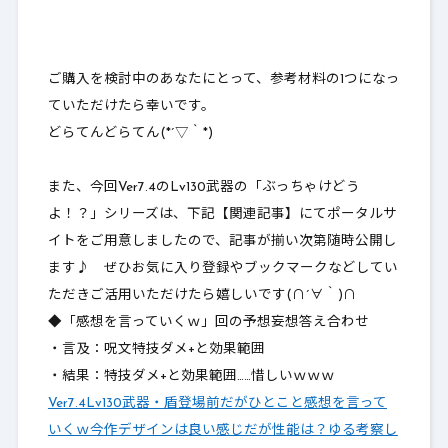
ご購入を検討中のあなたにとって、参考材料の1つになっ
ていただけたら幸いです。
どらてんどらてん(*´▽｀*)
また、今回Ver7.4のLv130武器の「ぶっちゃけどう
よ！？」シリーズは、下記【関連記事】にてポータルサ
イトをご用意しましたので、記事が揃い次第随時公開し
ます♪ ぜひお気に入り登録やブックマークなどしてい
ただきご活用いただけたら嬉しいです(∩´∀｀)∩
◆「感想を言っていくｗ」回の予想妄想答え合わせ
・言及：呪文特技ダメ+と効果範囲
・結果：特技ダメ+と効果範囲……惜しいｗｗｗ
Ver7.4Lv130武器・盾登場前だがひとこと感想を言って
いくｗ今作デザインは良い感じだが性能は？ゆる考察し