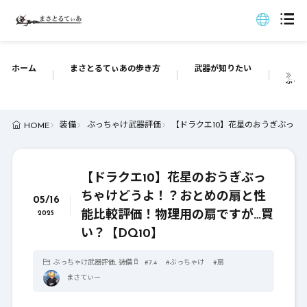
ホーム
まさとるてぃあの歩き方
武器が知りたい
ぶっち
装備
ぶっちゃけ武器評価
【ドラクエ10】花星のおうぎぶっち
HOME
【ドラクエ10】花星のおうぎぶっ
ちゃけどうよ！？おとめの扇と性
05/16
能比較評価！物理用の扇ですが…買
2025
い？【DQ10】
ぶっちゃけ武器評価
,
装備
#
7.4
#
ぶっちゃけ
#
扇
まさてぃー