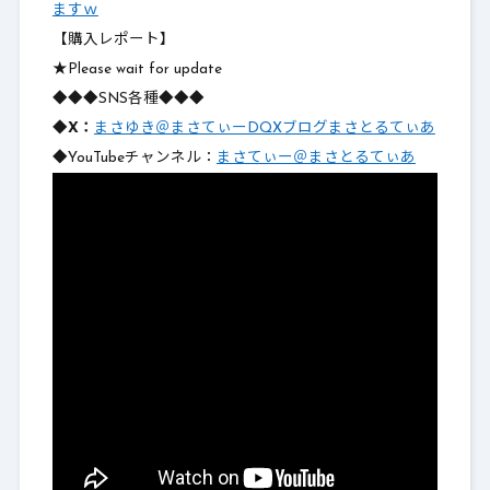
ますｗ
【購入レポート】
★Please wait for update
◆◆◆SNS各種◆◆◆
◆X：
まさゆき＠まさてぃーDQXブログまさとるてぃあ
◆YouTubeチャンネル：
まさてぃー＠まさとるてぃあ