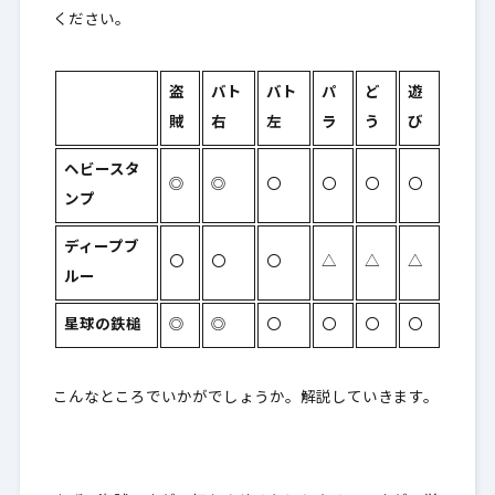
ください。
盗
バト
バト
パ
ど
遊
賊
右
左
ラ
う
び
ヘビースタ
◎
◎
〇
〇
〇
〇
ンプ
ディープブ
〇
〇
〇
△
△
△
ルー
星球の鉄槌
◎
◎
〇
〇
〇
〇
こんなところでいかがでしょうか。解説していきます。