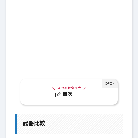
OPENをタッチ
目次
1.
武器比較
1-1.
Lv108：ヘビースタンプ
武器比較
1-2.
Lv105：ディープブルー