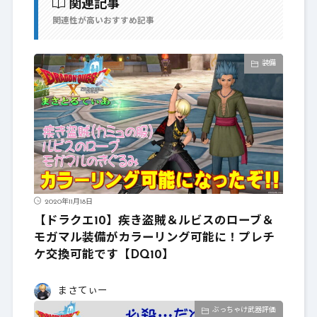
関連記事
関連性が高いおすすめ記事
装備
2020年11月18日
【ドラクエ10】疾き盗賊＆ルビスのローブ＆
モガマル装備がカラーリング可能に！プレチ
ケ交換可能です【DQ10】
まさてぃー
ぶっちゃけ武器評価