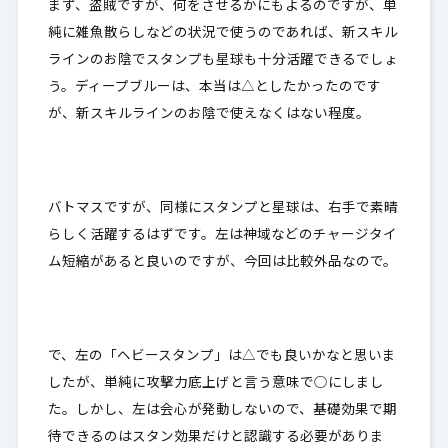
まず、盗賊ですが、何をさせるかにもよるのですが、単
純に雑魚散らしなどの状況で使うのであれば、
新スキル
ラインのお陰でスタンプも星球も十分活躍できる
でしょ
う。ディープブルーは、本当は△としたかったのです
が、新スキルラインのお陰で使えなくはない程度。
バトマスですが、同様にスタンプと星球は、右手で素晴
らしく活躍するはずです。左は神域などのチャージタイ
ム短縮があると良いのですが、今回は比較外品なので。
で、左の「ヘビースタンプ」は△でも良いかなと思いま
したが、単純に攻撃力底上げと言う意味で○にしまし
た。しかし、
左は会心が発動しない
ので、基礎効果で期
待できるのはスタン効果だけと認識する必要がありま