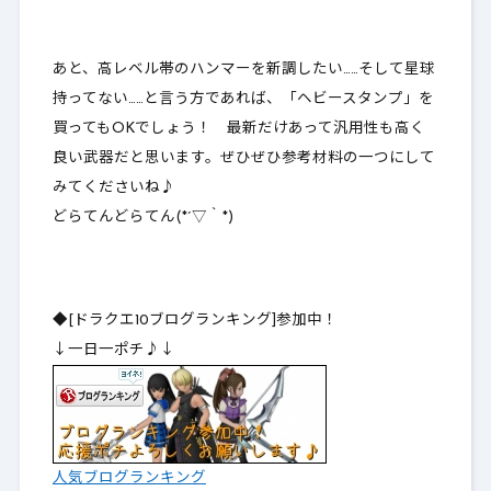
あと、高レベル帯のハンマーを新調したい……そして星球
持ってない……と言う方であれば、「ヘビースタンプ」を
買ってもOKでしょう！ 最新だけあって
汎用性も高く
良い武器だと思います
。ぜひぜひ参考材料の一つにして
みてくださいね♪
どらてんどらてん(*´▽｀*)
◆[ドラクエ10ブログランキング]参加中！
↓一日一ポチ♪↓
人気ブログランキング