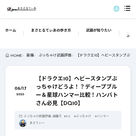
ホーム
まさとるてぃあの歩き方
武器が知りたい
ぶっち
装備
ぶっちゃけ武器評価
【ドラクエ10】ヘビースタンプぶっ
HOME
【ドラクエ10】ヘビースタンプぶ
っちゃけどうよ！？ディープブル
06/17
ー＆星球ハンマー比較！ハンバト
2020
さん必見【DQ10】
ぶっちゃけ武器評価
,
装備
#
5.2
#
ぶっちゃけ
#
ハンマー
まさてぃー