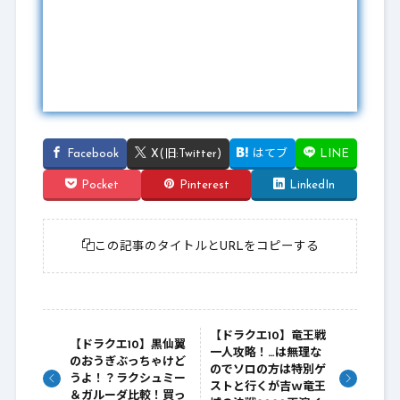
Facebook
X(旧:Twitter)
はてブ
LINE
Pocket
Pinterest
LinkedIn
この記事のタイトルとURLをコピーする
【ドラクエ10】竜王戦
【ドラクエ10】黒仙翼
一人攻略！…は無理な
のおうぎぶっちゃけど
のでソロの方は特別ゲ
うよ！？ラクシュミー
ストと行くが吉ｗ竜王
＆ガルーダ比較！買っ