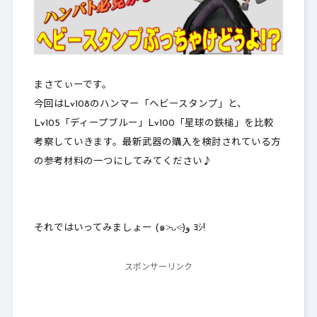
まさてぃーです。
今回はLv108のハンマー「ヘビースタンプ」と、
Lv105「ディープブルー」Lv100「星球の鉄槌」を比較
考察していきます。最新武器の購入を検討されている方
の参考材料の一つにしてみてください♪
それではいってみましょー (๑˃̵ᴗ˂̵)و ﾖｼ!
スポンサーリンク