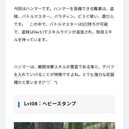
1-3.
LvLv100：星球の鉄槌
今回はハンマーです。ハンマーを装備できる職業は、盗
賊、バトルマスター、パラディン、どうぐ使い、遊び人
2.
職業別比較一覧表
です。 この中で、バトルマスターは2刀持ちが可能
3.
最後に～買いか～
で、盗賊はVer5.1でスキルラインが追加され、独自スキ
ルを持っています。
ハンマーは、範囲攻撃スキルが豊富である事と、デバフ
を入れていけることが特徴ですよね。とても強力な武器
種だと思います(*´▽｀*)
Lv108：ヘビースタンプ