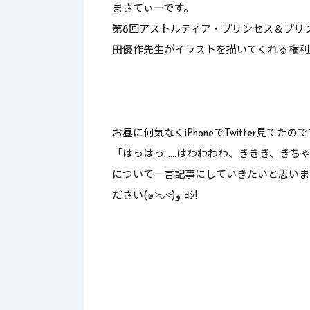
まさてぃーです。
んとあのレボルスライサー成
これはやれ
第8回アストルティア・プリンセス＆プリ
功率が…【DQ10】【ブーメラ
田優作先生がイラストを描いてくれる権利
ン】
お昼に何気なくiPhoneでTwitter見
「はっはっ……はわわわわ、ききき、きち
について一言記事にしていきたいと思いま
ださい(๑˃̵ᴗ˂̵)و ﾖｼ!