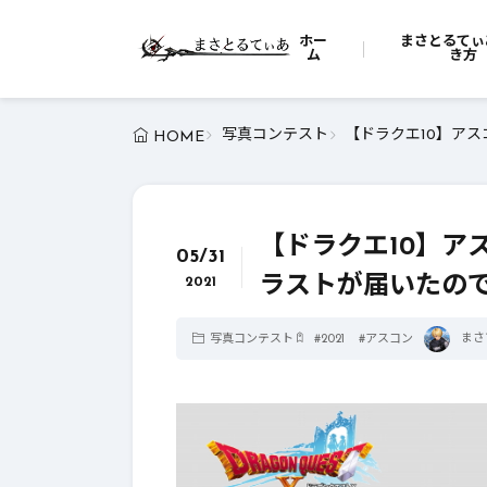
ホー
まさとるてぃ
ム
き方
写真コンテスト
【ドラクエ10】ア
HOME
【ドラクエ10】ア
05/31
ラストが届いたので
2021
まさ
写真コンテスト
#
2021
#
アスコン