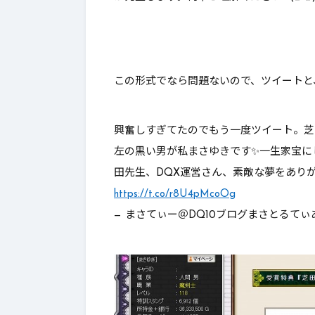
この形式でなら問題ないので、ツイートと
興奮しすぎてたのでもう一度ツイート。芝
左の黒い男が私まさゆきです✨一生家宝に
田先生、DQX運営さん、素敵な夢をありがとう
https://t.co/r8U4pMcoOg
— まさてぃー＠DQ10ブログまさとるてぃあ (@