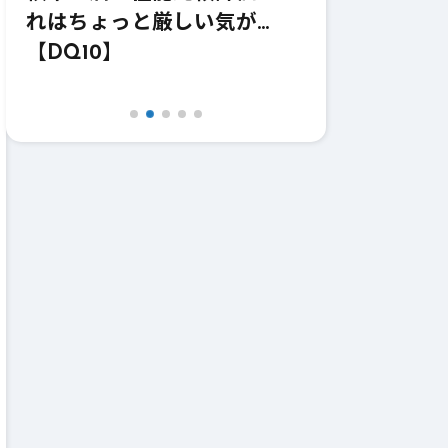
価！強いけどどうなのこれｗ
価！これ職業
【DQ10】【鎌】
【DQ10】