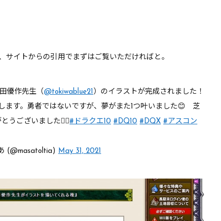
、サイトからの引用でまずはご覧いただければと。
田優作先生（
@tokiwablue21
）のイラストが完成されました！
します。勇者ではないですが、夢がまた1つ叶いました😊 芝
ございました🙇‍♂️
#ドラクエ10
#DQ10
#DQX
#アスコン
masatoltia)
May 31, 2021