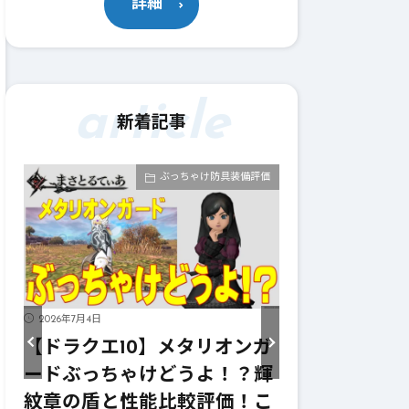
詳細
article
新着記事
価
ぶっちゃけ武器評価
2026年7月4日
2026年7月4日
ガ
【ドラクエ10】メタリオンサ
【ドラクエ1
輝
イズぶっちゃけどうよ！？レ
ーターぶっち
こ
イヴンサイズと性能比較評
ニンフの妖弓