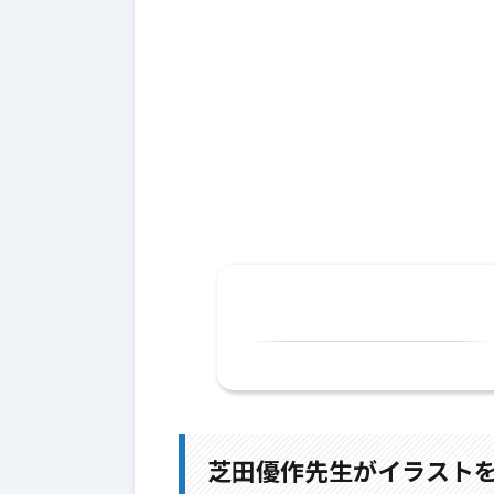
1.
芝田優作先生がイラストを描
1-1.
感想
1-2.
せっかくなので…
芝田優作先生がイラスト