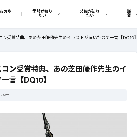
あの歩
武器が知り
装備が知り
職
たい
たい
業
スコン受賞特典、あの芝田優作先生のイラストが届いたので一言【DQ10
スコン受賞特典、あの芝田優作先生のイ
一言【DQ10】
てぃー