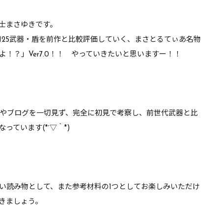
ボルスライサー成
これはやれるぞ【DQ10】
士まさゆきです。
DQ10】【ブーメラ
Lv125武器・盾を前作と比較評価していく、まさとるてぃあ名物
よ！？
」Ver7.0！！ やっていきたいと思いますー！！
やブログを一切見ず、完全に初見で考察し、前世代武器と比
っています(*´▽｀*)
い読み物として、また参考材料の1つとしてお楽しみいただけ
きましょう。