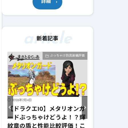
詳細
article
新着記事
価
ぶっちゃけ防具装備評価
2026年7月4日
2026年7月4日
シ
【ドラクエ10】メタリオンガ
【ドラクエ1
？
ードぶっちゃけどうよ！？輝
イズぶっちゃ
！
紋章の盾と性能比較評価！こ
イヴンサイズ