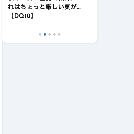
れはちょっと厳しい気が…
価！強いけど
【DQ10】
【DQ10】【