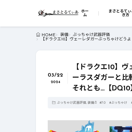
ホー
まさとるてぃ
ム
き方
装備
ぶっちゃけ武器評価
HOME
【ドラクエ10】ヴェーレダガーぶっちゃけどうよ
【ドラクエ10】
03/22
ーラスダガーと比
2024
それとも…【DQ10
ぶっちゃけ武器評価
,
装備
#
7.0
#
ぶっちゃけ