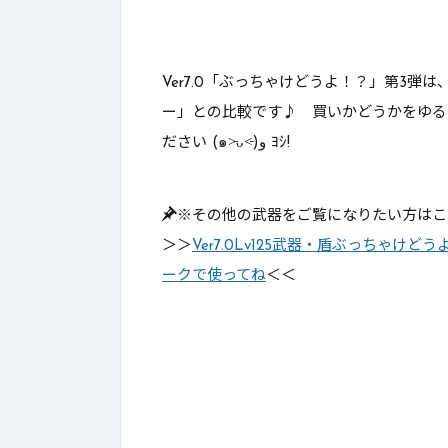
Ver7.0「ぶっちゃけどうよ！？」第3弾は
ー」との比較です♪ 買いかどうかをゆる
ださい (๑˃̵ᴗ˂̵)و ﾖｼ!
※その他の武器をご覧になりたい方はこ
＞＞
Ver7.0Lv125武器・盾ぶっちゃ
ークで使ってね
＜＜