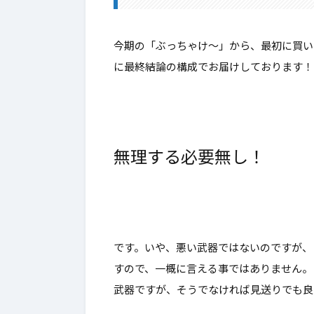
4.
Lv120：セーラスダガー
5.
職業別一覧表
今期の「ぶっちゃけ～」から、最初に買い
に最終結論の構成でお届けしております！ 
6.
最後に～買いか？～
無理する必要無し！
です。いや、悪い武器ではないのですが、
すので、一概に言える事ではありません。
武器ですが、そうでなければ見送りでも良