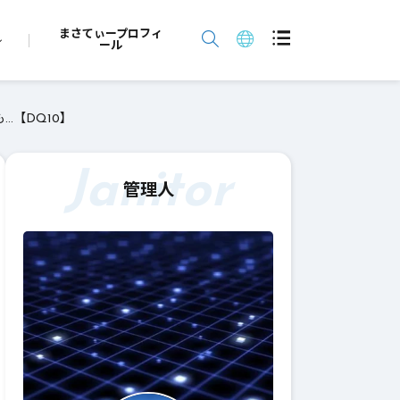
まさてぃープロフィ
ール
…【DQ10】
Janitor
管理人