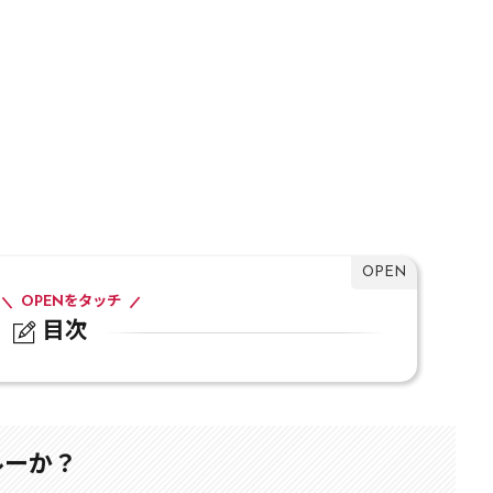
OPENをタッチ
目次
か？
ルーか？