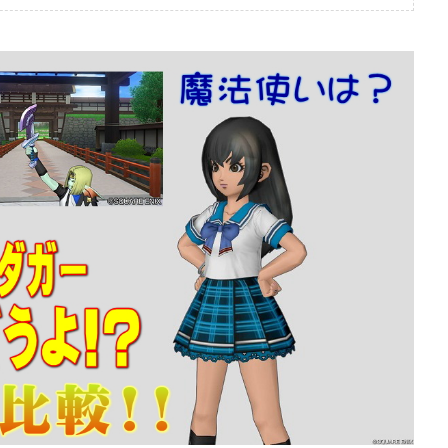
ぶっちゃけ武器評価
ぶっちゃけ防具装備評
2026年7月4日
10】レーザーエッ
【ドラクエ10】メタリオン
けどうよ！？クリ
ールドぶっちゃけどうよ！
トと比較評価！な
神樹の大盾と性能比較評価