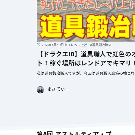
んとあのレボルスライサー成
功率が…【DQ10】【ブーメラ
ン】
2021年4月30日
#
レベル上げ
#
道具鍛冶職人
【ドラクエ10】道具職人で虹色
ト！稼ぐ場所はレンドアでキマリ！
私は道具鍛冶職人ですが、今回は道具職人金策の柱とな
まさてぃー
第8回 アストルティア・プ