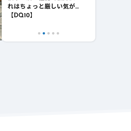
い気が…
価！強いけどどうなのこれｗ
価
【DQ10】【鎌】
【D
ー