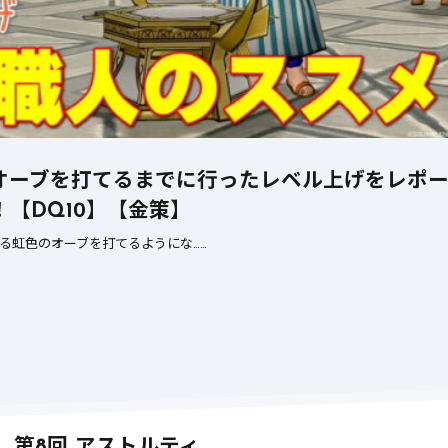
これはやれるぞ【DQ10】
れはちょっと厳し
【DQ10】
のオーブを打てるまでに行ったレベル上げをレポ
【DQ10】【金策】
る虹色のオーブを打てるようにな……
第8回 アストルティ