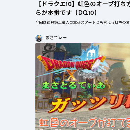
【ドラクエ10】虹色のオーブ打
らが本番です【DQ10】
今回は道具鍛冶職人の本番スタートとも言える虹色のオ
まさてぃー
ぶっちゃけ武器評価
2026年7月4日
【ドラクエ10】レーザーエッ
ジぶっちゃけどうよ！？クリ
スターライトと比較評価！な