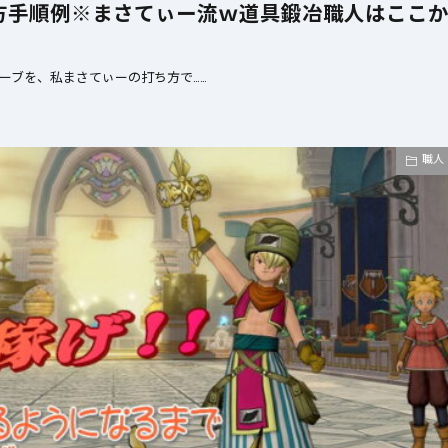
ち方手順例※まさてぃー流ｗ道具鍛冶職人はここ
ーブを、私まさてぃーの打ち方で……
職人
ぶっちゃけ防具装備評価
ぶ
2026年7月4日
2026年7月4日
【ドラクエ10】メタリオンシ
【ドラクエ10】
ールドぶっちゃけどうよ！？
ードぶっちゃけ
神樹の大盾と性能比較評価！
紋章の盾と性能