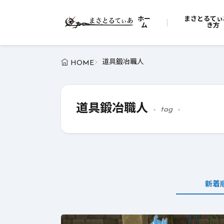
ホー
まさとるてぃ
ム
き方
道具鍛冶職人
HOME
道具鍛冶職人
tag
新着