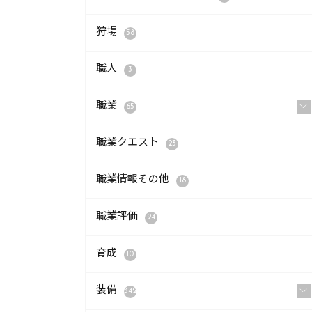
狩場
58
職人
3
職業
65
職業クエスト
23
職業情報その他
18
職業評価
24
育成
10
装備
342