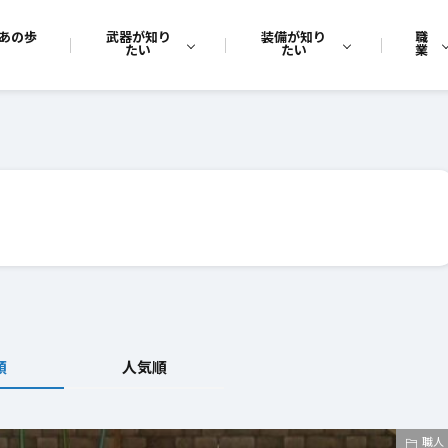
あの歩
武器が知り
装備が知り
職
たい
たい
業
順
人気順
職人