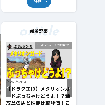
詳細
か
article
新着記事
っちゃけ防具装備評価
ぶっちゃけ武器評価
2026年7月4日
20
メタリオンガ
【ドラクエ10】メタリオンサ
【
どうよ！？輝
イズぶっちゃけどうよ！？レ
ー
比較評価！こ
イヴンサイズと性能比較評
ニ