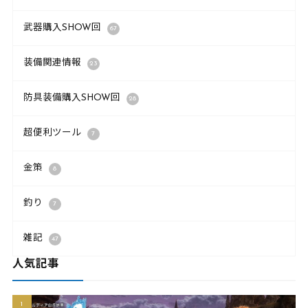
武器購入SHOW回
67
装備関連情報
23
防具装備購入SHOW回
28
超便利ツール
7
金策
8
釣り
7
雑記
47
人気記事