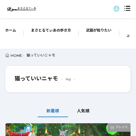
ホーム
まさとるてぃあの歩き方
武器が知りたい
ぶっち
猫っていいニャモ
HOME
猫っていいニャモ
tag
新着順
人気順
プレイベ