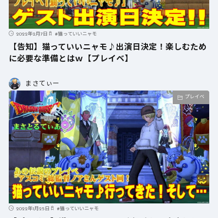
2022年2月7日
#
猫っていいニャモ
【告知】猫っていいニャモ♪出演日決定！楽しむため
に必要な準備とはｗ【プレイベ】
まさてぃー
プレイベ
2022年1月25日
#
猫っていいニャモ