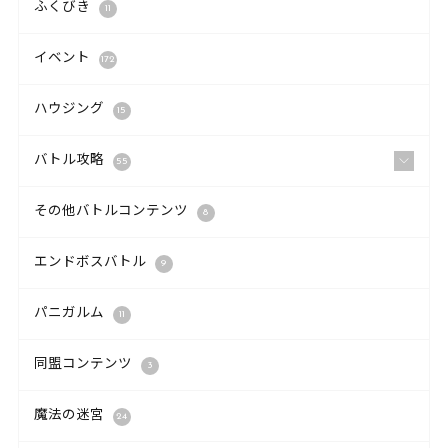
ふくびき
11
イベント
172
ハウジング
15
バトル攻略
55
その他バトルコンテンツ
8
エンドボスバトル
9
パニガルム
11
同盟コンテンツ
3
魔法の迷宮
24