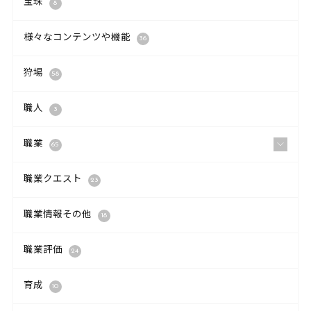
宝珠
8
様々なコンテンツや機能
36
狩場
58
職人
3
職業
65
職業クエスト
23
職業情報その他
18
職業評価
24
育成
10