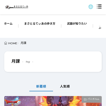
ホーム
まさとるてぃあの歩き方
武器が知りたい
ぶっち
月課
HOME
月課
tag
新着順
人気順
パニガルム