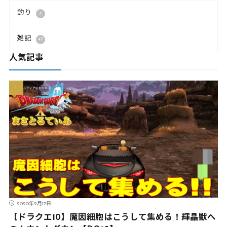
釣り
7
雑記
47
人気記事
2020年2月17日
【ドラクエ10】魔因細胞はこうして集める！輝晶獣へ