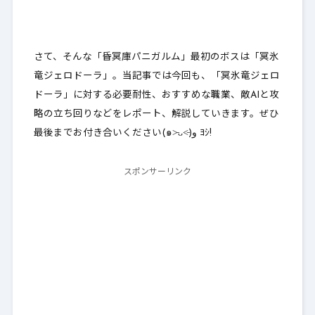
さて、そんな「昏冥庫パニガルム」最初のボスは「冥氷
竜ジェロドーラ」。当記事では今回も、「冥氷竜ジェロ
ドーラ」に対する必要耐性、おすすめな職業、敵AIと攻
略の立ち回りなどをレポート、解説していきます。ぜひ
最後までお付き合いください(๑˃̵ᴗ˂̵)و ﾖｼ!
スポンサーリンク