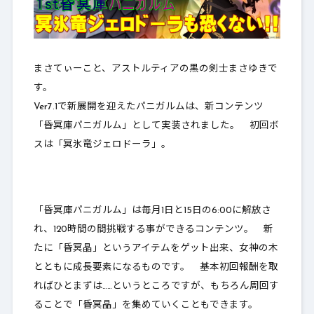
まさてぃーこと、アストルティアの黒の剣士まさゆきで
す。
Ver7.1で新展開を迎えたパニガルムは、新コンテンツ
「
昏冥庫パニガルム
」として実装されました。 初回ボ
スは「冥氷竜ジェロドーラ」。
「昏冥庫パニガルム」は
毎月1日と15日の6:00に解放さ
れ、120時間の間挑戦する事ができるコンテンツ
。 新
たに「昏冥晶」というアイテムをゲット出来、女神の木
とともに成長要素になるものです。 基本初回報酬を取
ればひとまずは……というところですが、もちろん周回す
ることで「昏冥晶」を集めていくこともできます。