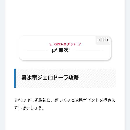
OPENをタッチ
目次
1.
冥氷竜ジェロドーラ攻略
1-1.
冥氷竜ジェロドーラに対する必要耐性
冥氷竜ジェロドーラ攻略
1-2.
冥氷竜ジェロドーラの属性耐性・おすす
め職業について
それではまず最初に、ざっくりと攻略ポイントを押さえ
2.
冥氷竜ジェロドーラ攻略バトルレポート
ていきましょう。
3.
昏冥晶について
4.
最後に