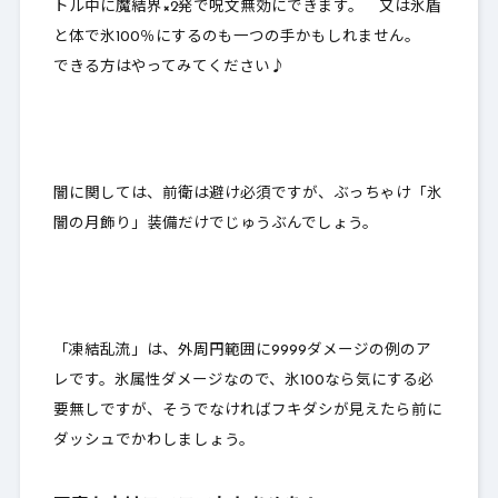
トル中に魔結界×2発で呪文無効にできます。 又は氷盾
と体で氷100％にするのも一つの手かもしれません。
できる方はやってみてください♪
闇に関しては、前衛は避け必須ですが、ぶっちゃけ「氷
闇の月飾り」装備だけでじゅうぶんでしょう。
「凍結乱流」は、外周円範囲に9999ダメージの例のア
レです。氷属性ダメージなので、氷100なら気にする必
要無しですが、そうでなければフキダシが見えたら前に
ダッシュでかわしましょう。