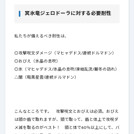
冥氷竜ジェロドーラに対する必要耐性
私たちが備えるべき耐性は、
◎攻撃呪文ダメージ
（マヒャデドス/連続ドルマドン）
◎おびえ
（氷晶の息吹）
◎氷
（マヒャデドス/氷晶の息吹/凍結乱流/厳冬の訪れ）
△闇（暗黒星雲/連続ドルマドン）
こんなところです。
攻撃呪文とおびえは必須
。おびえ
は頭か盾で取れますが、頭で取って、盾と体上で攻呪ダ
メ減を取るのがベスト！ 頭と体で60％以上にして、バ