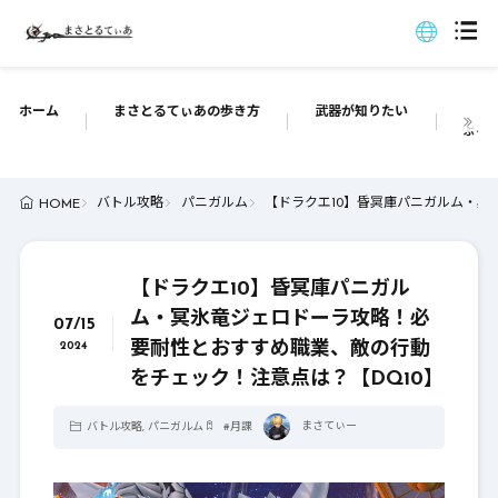
ホーム
まさとるてぃあの歩き方
武器が知りたい
ぶっち
バトル攻略
パニガルム
【ドラクエ10】昏冥庫パニガルム・冥
HOME
【ドラクエ10】昏冥庫パニガル
ム・冥氷竜ジェロドーラ攻略！必
07/15
要耐性とおすすめ職業、敵の行動
2024
をチェック！注意点は？【DQ10】
まさてぃー
バトル攻略
,
パニガルム
#
月課